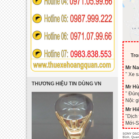
Tro
Mr Na
" Xe s
THƯƠNG HIỆU TIN DÙNG VN
Mr Hù
" Đúng
Nội: g
Mr Hi
"Dịch
Mới-S
SONY DSC đ
Bình, Quan