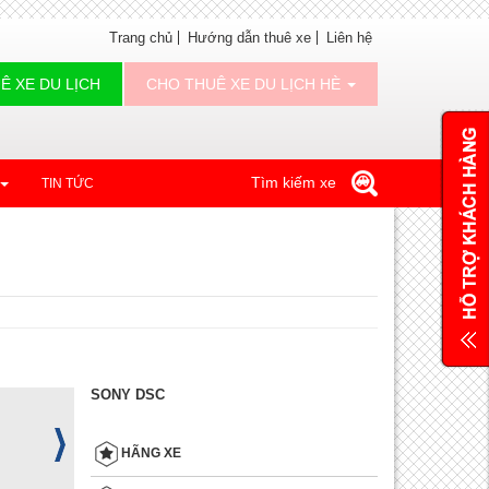
Trang chủ
Hướng dẫn thuê xe
Liên hệ
Ê XE DU LỊCH
CHO THUÊ XE DU LỊCH HÈ
Tìm kiếm xe
TIN TỨC
SONY DSC
HÃNG XE