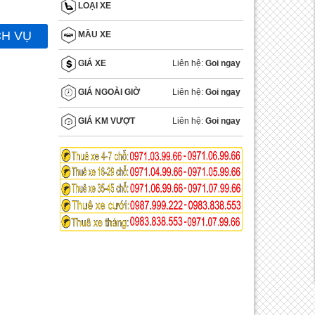
LOẠI XE
CH VỤ
MẦU XE
Liên hệ:
Goi ngay
GIÁ XE
Liên hệ:
Goi ngay
GIÁ NGOÀI GIỜ
Liên hệ:
Goi ngay
GIÁ KM VƯỢT