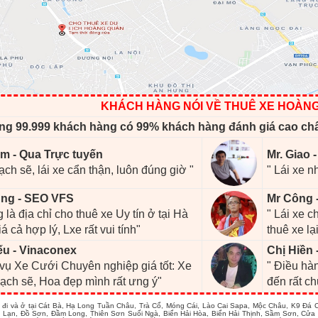
KHÁCH HÀNG NÓI VỀ THUÊ XE HOÀN
ng 99.999 khách hàng có 99% khách hàng đánh giá cao ch
m - Qua Trực tuyến
Mr. Giao 
ạch sẽ, lái xe cẩn thận, luôn đúng giờ "
" Lái xe n
ng - SEO VFS
Mr Công 
 là địa chỉ cho thuê xe Uy tín ở tại Hà
" Lái xe 
iá cả hợp lý, Lxe rất vui tính"
thuê xe lại
ếu - Vinaconex
Chị Hiền 
 vụ Xe Cưới Chuyên nghiệp giá tốt: Xe
" Điều hàn
ạch sẽ, Hoa đẹp mình rất ưng ý"
đến rất c
i và ở tại Cát Bà, Hạ Long Tuần Châu, Trà Cổ, Móng Cái, Lào Cai Sapa, Mộc Châu, K9 Đá
 Lạn, Đồ Sơn, Đầm Long, Thiên Sơn Suối Ngà, Biển Hải Hòa, Biển Hải Thịnh, Sầm Sơn, Cửa 