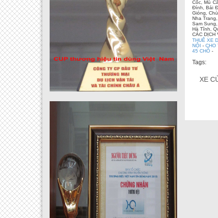
Cốc, Mù Că
Đính, Bái 
Gióng, Chù
Nha Trang,
Sam Sung, 
Hà Tĩnh, Q
CÁC DỊCH
THUÊ XE D
NỘI
-
CHO 
45 CHỖ
-
Tags:
XE C