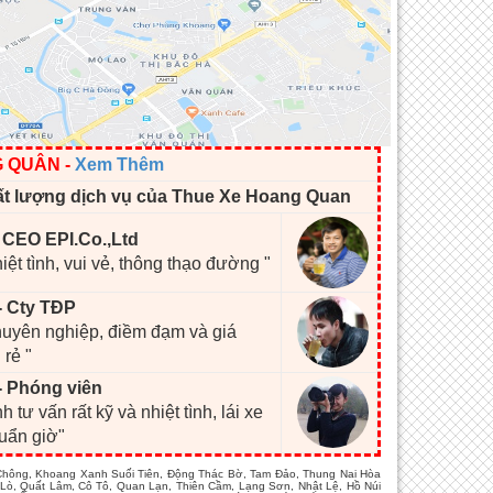
G QUÂN
-
Xem Thêm
ất lượng dịch vụ của Thue Xe Hoang Quan
- CEO EPI.Co.,Ltd
hiệt tình, vui vẻ, thông thạo đường "
- Cty TĐP
chuyên nghiệp, điềm đạm và giá
 rẻ "
- Phóng viên
h tư vấn rất kỹ và nhiệt tình, lái xe
huẩn giờ"
 Chông, Khoang Xanh Suối Tiên, Động Thác Bờ, Tam Đảo, Thung Nai Hòa
Lò, Quất Lâm, Cô Tô, Quan Lạn, Thiên Cầm, Lạng Sơn, Nhật Lệ, Hồ Núi