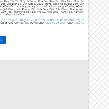
Cửa Ông Yên Tử Chùa Ba Vàng, Côn Sơn Kiếp Bạc, Đền Trần, Chùa Bái
Kho, Đền Vua Đinh Lê, Đền Gióng, Chùa Hương, Làng Cổ Đường Lâm, Đền
ác Bản Giốc Cao Bằng, Phong Nha - Nhật Lệ, Đà Nẵng, Đà Nẵng Hội An,
u Linh Giang, Yên Phong, Bắc Ninh, Nam Định, Bắc Giang, Thái Nguyên
, Cẩm Phả, Hải Phòng, Hà Nam, Phủ Lý, Ninh Bình, Thanh Hóa, Nghệ An,
hơ, quảng nam, hội an.
UÊ XE 29 CHỖ
-
THUÊ XE 45 CHỖ TẠI HÀ NỘI
-
THUÊ XE CƯỚI TẠI HÀ
ĐẾN 45 CHỖ CỦA HOÀNG QUÂN: CHO
THUE XE 29 CHO
- CHO
THUÊ XE
Ỗ