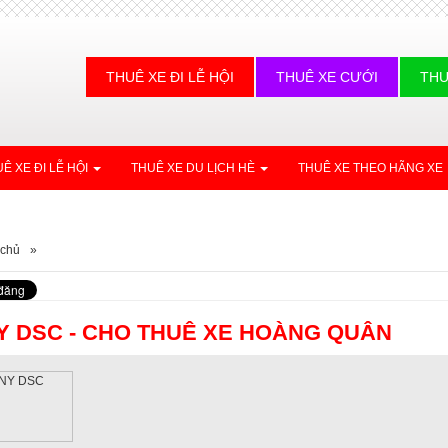
THUÊ XE ĐI LỄ HỘI
THUÊ XE CƯỚI
THU
Ê XE ĐI LỄ HỘI
THUÊ XE DU LỊCH HÈ
THUÊ XE THEO HÃNG XE
 chủ
»
Y DSC - CHO THUÊ XE HOÀNG QUÂN