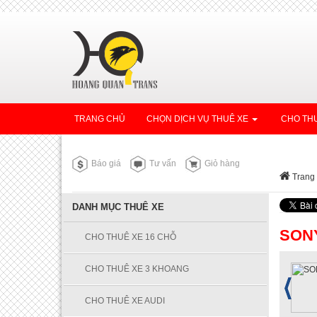
TRANG CHỦ
CHỌN DỊCH VỤ THUÊ XE
CHO THU
Báo giá
Tư vấn
Giỏ hàng
Trang
DANH MỤC THUÊ XE
SON
CHO THUÊ XE 16 CHỖ
CHO THUÊ XE 3 KHOANG
CHO THUÊ XE AUDI