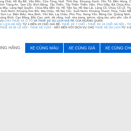
ng Chải, Hồ Ba Bể, Vân Đồn, Cửa Tùng, Huế, Tĩnh Gia, Khoang Xanh, Yên Tử, Đền Hùng, 
Đính Tràng An, Tam Cốc Bích Động, Tây Thiên, Tây Thiên Thiền Viện, Phủ Giầy, Bà Chúa 
a Mía, Lăng Ngô Quyền, Chùa Mía Đền Và, Hồ Tiên Sa, Hồ Đại Lải, Lăng Cô, Chùa Cổ Lễ, Th
 Suối Nước Khoáng Kim Bôi, Mai Châu, Hồ Núi Cốc, Suối Nước Khoáng Thanh Thủy, Tuần Mẫ
Sơn La, Điện Biên, Hoa Binh, Yên Bái, Lai Châu, Phú Thọ, Hưng Yên, Móng Cái, Quảng Ninh
uảng Bình, Cao Bằng, Bắc Cạn, vinh, đà nẵng, huế, nha trang, tphcm, vũng tàu, phú yên, cần t
 VỤ
CHO THUÊ XE Ô TÔ
VA
THUÊ XE DU LỊCH GIÁ RẺ
CỦA HOÀNG QUÂN:
U LỊCH HÀ NỘI
TỪ 4 ĐẾN 45 CHỖ GIÁ RẺ-
THUÊ XE 7 CHỖ
-
THUÊ XE 16 CHỖ HÀ NỘI
-
TH
THUÊ XE ĐI LỄ HỘI
-
THUE XE CUOI
- HÃY ĐẾN VỚI DỊCH VỤ CHO
THUE XE DU LICH
TỪ 4 
ÙNG HÃNG
XE CÙNG MÀU
XE CÙNG GIÁ
XE CÙNG CH