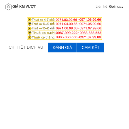
Liên hệ:
Goi ngay
GIÁ KM VƯỢT
CHI TIẾT DỊCH VỤ
ĐÁNH GIÁ
CAM KẾT