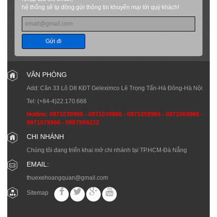
hệ thống sẽ tự động gửi thông tin khuyến mại tới quý khách!
Gửi đi
VĂN PHÒNG
Add: Căn 33 Lô D8 KĐT Geleximco Lê Trọng Tấn-Hà Đông-Hà Nội
Tel:
(+84-4)22.170.666
Hotline:
0971039966
-
0971049966
-
0971059966
-
0971069966
-
0971079966
-
0987999222
CHI NHÁNH
Chúng tôi đang triển khai mở chi nhánh tại TP.HCM-Đà Nẵng
EMAIL:
thuexehoangquan@gmail.com
Sitemap