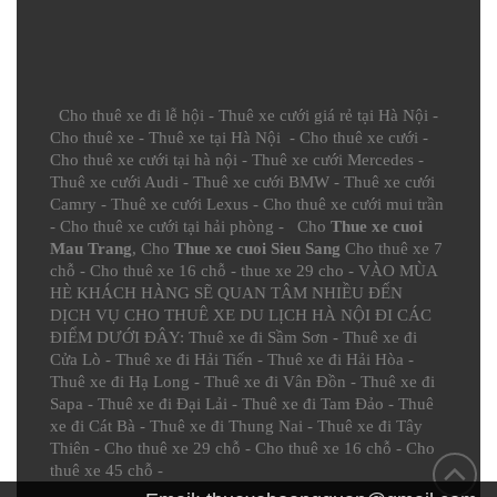
Cho thuê xe đi lễ hội
-
Thuê xe cưới giá rẻ tại Hà Nội
-
Cho thuê xe
-
Thuê xe tại Hà Nội
-
Cho thuê xe cưới
-
Cho thuê xe cưới tại hà nội
-
Thuê xe cưới Mercedes
-
Thuê xe cưới Audi
-
Thuê xe cưới BMW
-
Thuê xe cưới
Camry
-
Thuê xe cưới Lexus
-
Cho thuê xe cưới mui trần
-
Cho thuê xe cưới tại hải phòng
- Cho
Thue xe cuoi
Mau Trang
, Cho
Thue xe cuoi Sieu Sang
Cho thuê xe 7
chỗ
-
Cho thuê xe 16 chỗ
-
thue xe 29 cho
- VÀO MÙA
HÈ KHÁCH HÀNG SẼ QUAN TÂM NHIỀU ĐẾN
DỊCH VỤ CHO THUÊ XE DU LỊCH HÀ NỘI ĐI CÁC
ĐIỂM DƯỚI ĐÂY:
Thuê xe đi Sầm Sơn
-
Thuê xe đi
Cửa Lò
-
Thuê xe đi Hải Tiến
-
Thuê xe đi Hải Hòa
-
Thuê xe đi Hạ Long
-
Thuê xe đi Vân Đồn
-
Thuê xe đi
Sapa
-
Thuê xe đi Đại Lải
-
Thuê xe đi Tam Đảo
-
Thuê
xe đi Cát Bà
-
Thuê xe đi Thung Nai
-
Thuê xe đi Tây
Thiên
-
Cho thuê xe 29 chỗ
-
Cho thuê xe 16 chỗ
-
Cho
thuê xe 45 chỗ
-