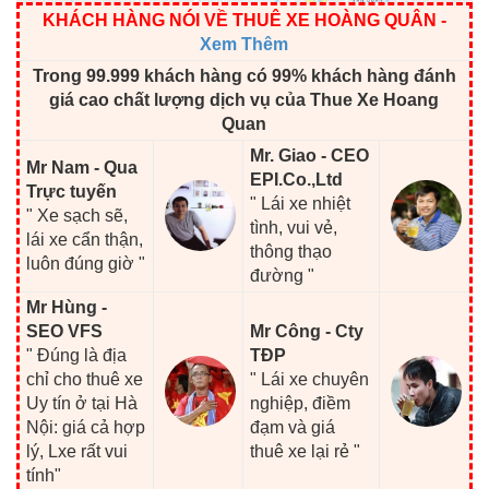
KHÁCH HÀNG NÓI VỀ THUÊ XE HOÀNG QUÂN
-
Xem Thêm
Trong 99.999 khách hàng có 99% khách hàng đánh
giá cao chất lượng dịch vụ của Thue Xe Hoang
Quan
Mr. Giao - CEO
Mr Nam - Qua
EPI.Co.,Ltd
Trực tuyến
" Lái xe nhiệt
" Xe sạch sẽ,
tình, vui vẻ,
lái xe cẩn thận,
thông thạo
luôn đúng giờ "
đường "
Mr Hùng -
SEO VFS
Mr Công - Cty
" Đúng là địa
TĐP
chỉ cho thuê xe
" Lái xe chuyên
Uy tín ở tại Hà
nghiệp, điềm
Nội: giá cả hợp
đạm và giá
lý, Lxe rất vui
thuê xe lại rẻ "
tính"