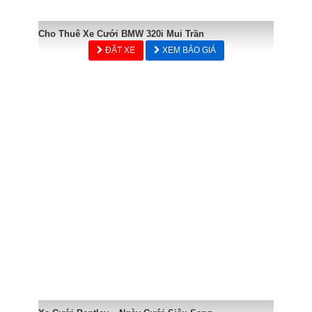
Cho Thuê Xe Cưới BMW 320i Mui Trần
ĐẶT XE
XEM BÁO GIÁ