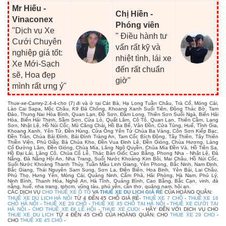
Mr Hiếu -
Chị Hiền -
Vinaconex
Phóng viên
"Dịch vụ Xe
" Điều hành tư
Cưới Chuyên
vấn rất kỹ và
nghiệp giá tốt:
nhiệt tình, lái xe
Xe Mới-Sạch
đến rất chuẩn
sẽ, Hoa đẹp
giờ"
mình rất ưng ý"
Thue-xe-Camry-2.4-4-cho (7) đi và ở tại Cát Bà, Hạ Long Tuần Châu, Trà Cổ, Móng Cái,
Lào Cai Sapa, Mộc Châu, K9 Đá Chông, Khoang Xanh Suối Tiên, Động Thác Bờ, Tam
Đảo, Thung Nai Hòa Bình, Quan Lạn, Đồ Sơn, Đầm Long, Thiên Sơn Suối Ngà, Biển Hải
Hòa, Biển Hải Thịnh, Sầm Sơn, Cửa Lò, Quất Lâm, Cô Tô, Quan Lạn, Thiên Cầm, Lạng
Sơn, Nhật Lệ, Hồ Núi Cốc, Mù Căng Chải, Hồ Ba Bể, Vân Đồn, Cửa Tùng, Huế, Tĩnh Gia,
Khoang Xanh, Yên Tử, Đền Hùng, Cửa Ông Yên Tử Chùa Ba Vàng, Côn Sơn Kiếp Bạc,
Đền Trần, Chùa Bái Đính, Bái Đính Tràng An, Tam Cốc Bích Động, Tây Thiên, Tây Thiên
Thiền Viện, Phủ Giầy, Bà Chúa Kho, Đền Vua Đinh Lê, Đền Gióng, Chùa Hương, Làng
Cổ Đường Lâm, Đền Gióng, Chùa Mía, Lăng Ngô Quyền, Chùa Mía Đền Và, Hồ Tiên Sa,
Hồ Đại Lải, Lăng Cô, Chùa Cổ Lễ, Thác Bản Giốc Cao Bằng, Phong Nha - Nhật Lệ, Đà
Nẵng, Đà Nẵng Hội An, Nha Trang, Suối Nước Khoáng Kim Bôi, Mai Châu, Hồ Núi Cốc,
Suối Nước Khoáng Thanh Thủy, Tuần Mẫu Linh Giang, Yên Phong, Bắc Ninh, Nam Định,
Bắc Giang, Thái Nguyên Sam Sung, Sơn La, Điện Biên, Hoa Binh, Yên Bái, Lai Châu,
Phú Thọ, Hưng Yên, Móng Cái, Quảng Ninh, Cẩm Phả, Hải Phòng, Hà Nam, Phủ Lý,
Ninh Bình, Thanh Hóa, Nghệ An, Hà Tĩnh, Quảng Bình, Cao Bằng, Bắc Cạn, vinh, đà
nẵng, huế, nha trang, tphcm, vũng tàu, phú yên, cần thơ, quảng nam, hội an.
CÁC DỊCH VỤ
CHO THUÊ XE Ô TÔ
VA
THUÊ XE DU LỊCH GIÁ RẺ
CỦA HOÀNG QUÂN:
THUÊ XE DU LỊCH HÀ NỘI
TỪ 4 ĐẾN 45 CHỖ GIÁ RẺ-
THUÊ XE 7 CHỖ
-
THUÊ XE 16
CHỖ HÀ NỘI
-
THUÊ XE 29 CHỖ
-
THUÊ XE 45 CHỖ TẠI HÀ NỘI
-
THUÊ XE CƯỚI TẠI
HÀ NỘI
-
CHO THUÊ XE ĐI LỄ HỘI
-
THUE XE CUOI
- HÃY ĐẾN VỚI DỊCH VỤ CHO
THUE XE DU LICH
TỪ 4 ĐẾN 45 CHỖ CỦA HOÀNG QUÂN: CHO
THUE XE 29 CHO
-
CHO
THUÊ XE 45 CHỖ
-