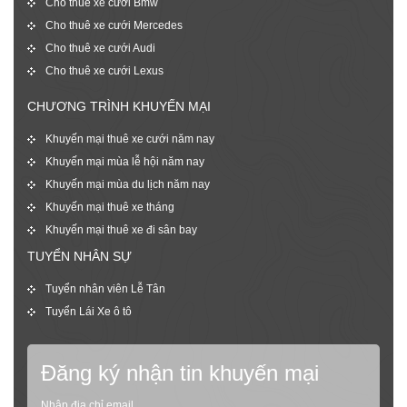
Cho thuê xe cưới Bmw
Cho thuê xe cưới Mercedes
Cho thuê xe cưới Audi
Cho thuê xe cưới Lexus
CHƯƠNG TRÌNH KHUYẾN MẠI
Khuyến mại thuê xe cưới năm nay
Khuyến mại mùa lễ hội năm nay
Khuyến mại mùa du lịch năm nay
Khuyến mại thuê xe tháng
Khuyến mại thuê xe đi sân bay
TUYỂN NHÂN SỰ
Tuyển nhân viên Lễ Tân
Tuyển Lái Xe ô tô
Đăng ký nhận tin khuyến mại
Nhập địa chỉ email,