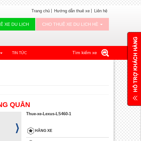
Trang chủ
Hướng dẫn thuê xe
Liên hệ
Ê XE DU LỊCH
CHO THUÊ XE DU LỊCH HÈ
Tìm kiếm xe
TIN TỨC
ÀNG QUÂN
Thue-xe-Lexus-LS460-1
HÃNG XE