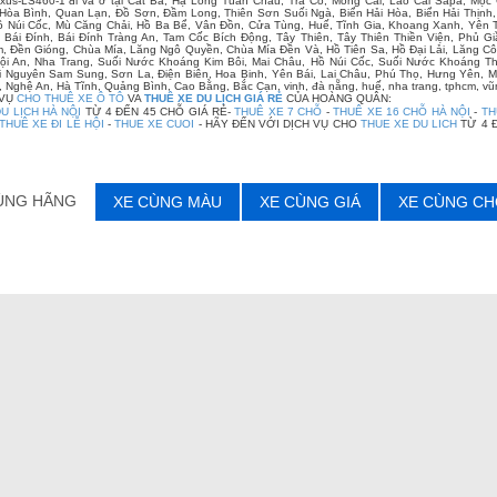
xus-LS460-1 đi và ở tại Cát Bà, Hạ Long Tuần Châu, Trà Cổ, Móng Cái, Lào Cai Sapa, Mộ
Hòa Bình, Quan Lạn, Đồ Sơn, Đầm Long, Thiên Sơn Suối Ngà, Biển Hải Hòa, Biển Hải Thịn
ồ Núi Cốc, Mù Căng Chải, Hồ Ba Bể, Vân Đồn, Cửa Tùng, Huế, Tĩnh Gia, Khoang Xanh, Yê
 Bái Đính, Bái Đính Tràng An, Tam Cốc Bích Động, Tây Thiên, Tây Thiên Thiền Viện, Phủ
 Đền Gióng, Chùa Mía, Lăng Ngô Quyền, Chùa Mía Đền Và, Hồ Tiên Sa, Hồ Đại Lải, Lăng Cô
i An, Nha Trang, Suối Nước Khoáng Kim Bôi, Mai Châu, Hồ Núi Cốc, Suối Nước Khoáng Th
i Nguyên Sam Sung, Sơn La, Điện Biên, Hoa Binh, Yên Bái, Lai Châu, Phú Thọ, Hưng Yên, M
 Nghệ An, Hà Tĩnh, Quảng Bình, Cao Bằng, Bắc Cạn, vinh, đà nẵng, huế, nha trang, tphcm, vũn
 VỤ
CHO THUÊ XE Ô TÔ
VA
THUÊ XE DU LỊCH GIÁ RẺ
CỦA HOÀNG QUÂN:
U LỊCH HÀ NỘI
TỪ 4 ĐẾN 45 CHỖ GIÁ RẺ-
THUÊ XE 7 CHỖ
-
THUÊ XE 16 CHỖ HÀ NỘI
-
TH
THUÊ XE ĐI LỄ HỘI
-
THUE XE CUOI
- HÃY ĐẾN VỚI DỊCH VỤ CHO
THUE XE DU LICH
TỪ 4 
ÙNG HÃNG
XE CÙNG MÀU
XE CÙNG GIÁ
XE CÙNG CH