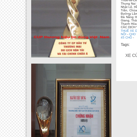
Thue-xe-Le
Thung Nai 
Nhật Lệ, H
Trần, Chùa
Đường Lâm,
Đà Nẵng Hộ
Giang, Thá
Thanh Hóa,
CÁC DỊCH
THUÊ XE D
NỘI
-
CHO 
45 CHỖ
-
Tags:
XE C