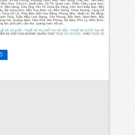
c Châu, K9 Đá Chông, Khoang Xanh Suối Tiên, Động Thác Bờ, Tam Đảo,
h, Sầm Sơn, Cửa Lò, Quất Lâm, Cô Tô, Quan Lạn, Thiên Cầm, Lạng Sơn,
n Tử, Đền Hùng, Cửa Ông Yên Tử Chùa Ba Vàng, Côn Sơn Kiếp Bạc, Đền
 Giầy, Bà Chúa Kho, Đền Vua Đinh Lê, Đền Gióng, Chùa Hương, Làng Cổ
, Chùa Cổ Lễ, Thác Bản Giốc Cao Bằng, Phong Nha - Nhật Lệ, Đà Nẵng,
anh Thủy, Tuần Mẫu Linh Giang, Yên Phong, Bắc Ninh, Nam Định, Bắc
óng Cái, Quảng Ninh, Cẩm Phả, Hải Phòng, Hà Nam, Phủ Lý, Ninh Bình,
g tàu, phú yên, cần thơ, quảng nam, hội an.
UÊ XE 29 CHỖ
-
THUÊ XE 45 CHỖ TẠI HÀ NỘI
-
THUÊ XE CƯỚI TẠI HÀ
ĐẾN 45 CHỖ CỦA HOÀNG QUÂN: CHO
THUE XE 29 CHO
- CHO
THUÊ XE
Ỗ