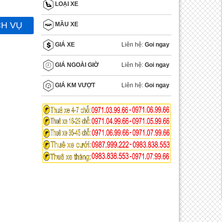
LOẠI XE
CH VỤ
MẦU XE
Liên hệ:
Goi ngay
GIÁ XE
Liên hệ:
Goi ngay
GIÁ NGOÀI GIỜ
Liên hệ:
Goi ngay
GIÁ KM VƯỢT