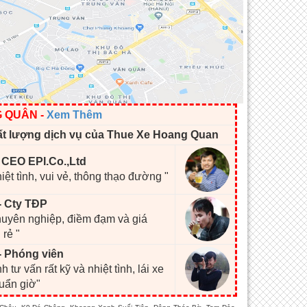
G QUÂN
-
Xem Thêm
ất lượng dịch vụ của Thue Xe Hoang Quan
- CEO EPI.Co.,Ltd
hiệt tình, vui vẻ, thông thạo đường "
- Cty TĐP
chuyên nghiệp, điềm đạm và giá
 rẻ "
- Phóng viên
h tư vấn rất kỹ và nhiệt tình, lái xe
huẩn giờ"