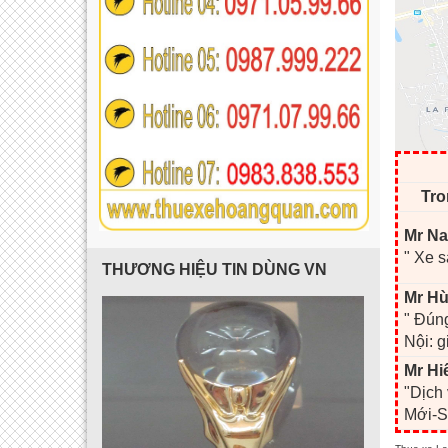
Tro
Mr Na
" Xe s
THƯƠNG HIỆU TIN DÙNG VN
Mr Hù
" Đúng
Nội: g
Mr Hi
"Dịch
Mới-S