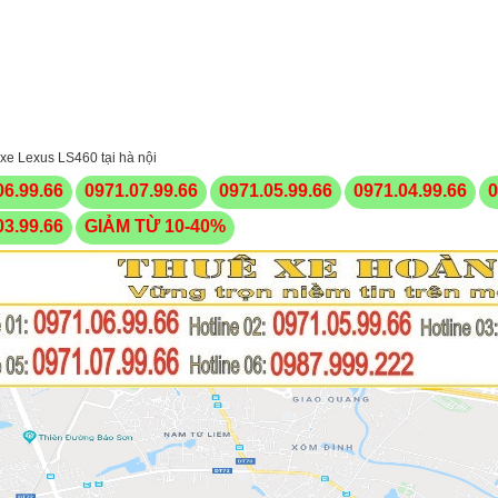
xe Lexus LS460 tại hà nội
06.99.66
0971.07.99.66
0971.05.99.66
0971.04.99.66
0
03.99.66
GIẢM TỪ 10-40%