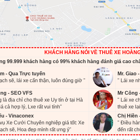
KHÁCH HÀNG NÓI VỀ THUÊ XE HOÀN
ng 99.999 khách hàng có 99% khách hàng đánh giá cao ch
m - Qua Trực tuyến
Mr. Giao 
ạch sẽ, lái xe cẩn thận, luôn đúng giờ "
" Lái xe n
ng - SEO VFS
Mr Công 
 là địa chỉ cho thuê xe Uy tín ở tại Hà
" Lái xe 
iá cả hợp lý, Lxe rất vui tính"
thuê xe lại
ếu - Vinaconex
Chị Hiền 
 vụ Xe Cưới Chuyên nghiệp giá tốt: Xe
" Điều hàn
ạch sẽ, Hoa đẹp mình rất ưng ý"
đến rất c