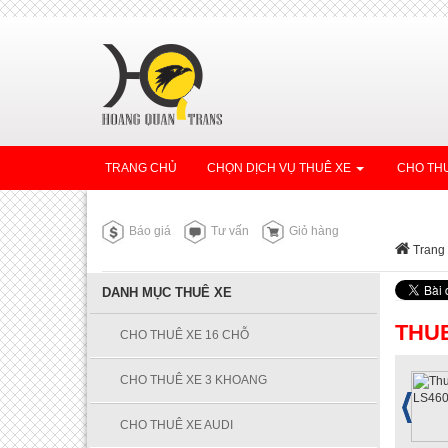
TRANG CHỦ
CHỌN DỊCH VỤ THUÊ XE
CHO THU
Báo giá
Tư vấn
Giỏ hàng
Trang
DANH MỤC THUÊ XE
THUE
CHO THUÊ XE 16 CHỖ
CHO THUÊ XE 3 KHOANG
CHO THUÊ XE AUDI