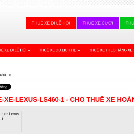
THUÊ XE ĐI LỄ HỘI
THUÊ XE CƯỚI
THU
Ê XE ĐI LỄ HỘI
THUÊ XE DU LỊCH HÈ
THUÊ XE THEO HÃNG XE
 chủ
»
-XE-LEXUS-LS460-1 - CHO THUÊ XE HO