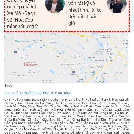
Cưới Chuyên
vấn rất kỹ và
nghiệp giá tốt:
nhiệt tình, lái xe
Xe Mới-Sạch
đến rất chuẩn
sẽ, Hoa đẹp
giờ"
mình rất ưng ý"
Tags:
cho thuê xe cưới bmw
,
Thue xe cuoi bmw
Cho Thuê Xe Cưới BMW Hoàng Quân – Dịch Vụ Có Giá Thuê Siêu Rẻ đi và ở tại Cát Bà,
Hạ Long Tuần Châu, Trà Cổ, Móng Cái, Lào Cai Sapa, Mộc Châu, K9 Đá Chông, Khoang
Xanh Suối Tiên, Động Thác Bờ, Tam Đảo, Thung Nai Hòa Bình, Quan Lạn, Đồ Sơn, Đầm
Long, Thiên Sơn Suối Ngà, Biển Hải Hòa, Biển Hải Thịnh, Sầm Sơn, Cửa Lò, Quất Lâm,
Cô Tô, Quan Lạn, Thiên Cầm, Lạng Sơn, Nhật Lệ, Hồ Núi Cốc, Mù Căng Chải, Hồ Ba Bể,
Vân Đồn, Cửa Tùng, Huế, Tĩnh Gia, Khoang Xanh, Yên Tử, Đền Hùng, Cửa Ông Yên Tử
Chùa Ba Vàng, Côn Sơn Kiếp Bạc, Đền Trần, Chùa Bái Đính, Bái Đính Tràng An, Tam
Cốc Bích Động, Tây Thiên, Tây Thiên Thiền Viện, Phủ Giầy, Bà Chúa Kho, Đền Vua Đinh
Lê, Đền Gióng, Chùa Hương, Làng Cổ Đường Lâm, Đền Gióng, Chùa Mía, Lăng Ngô
Quyền, Chùa Mía Đền Và, Hồ Tiên Sa, Hồ Đại Lải, Lăng Cô, Chùa Cổ Lễ, Thác Bản Giốc
Cao Bằng, Phong Nha - Nhật Lệ, Đà Nẵng, Đà Nẵng Hội An, Nha Trang, Suối Nước