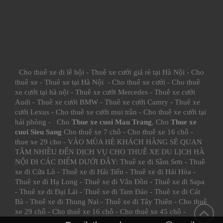
Cho thuê xe đi lễ hội
-
Thuê xe cưới giá rẻ tại Hà Nội
-
Cho
thuê xe
-
Thuê xe tại Hà Nội
-
Cho thuê xe cưới
-
Cho thuê
xe cưới tại hà nội
-
Thuê xe cưới Mercedes
-
Thuê xe cưới
Audi
-
Thuê xe cưới BMW
-
Thuê xe cưới Camry
-
Thuê xe
cưới Lexus
-
Cho thuê xe cưới mui trần
-
Cho thuê xe cưới tại
hải phòng
- Cho
Thue xe cuoi Mau Trang
, Cho
Thue xe
cuoi Sieu Sang
Cho thuê xe 7 chỗ
-
Cho thuê xe 16 chỗ
-
thue xe 29 cho
- VÀO MÙA HÈ KHÁCH HÀNG SẼ QUAN
TÂM NHIỀU ĐẾN DỊCH VỤ CHO THUÊ XE DU LỊCH HÀ
NỘI ĐI CÁC ĐIỂM DƯỚI ĐÂY:
Thuê xe đi Sầm Sơn
-
Thuê
xe đi Cửa Lò
-
Thuê xe đi Hải Tiến
-
Thuê xe đi Hải Hòa
-
Thuê xe đi Hạ Long
-
Thuê xe đi Vân Đồn
-
Thuê xe đi Sapa
-
Thuê xe đi Đại Lải
-
Thuê xe đi Tam Đảo
-
Thuê xe đi Cát
Bà
-
Thuê xe đi Thung Nai
-
Thuê xe đi Tây Thiên
-
Cho thuê
xe 29 chỗ
-
Cho thuê xe 16 chỗ
-
Cho thuê xe 45 chỗ
-