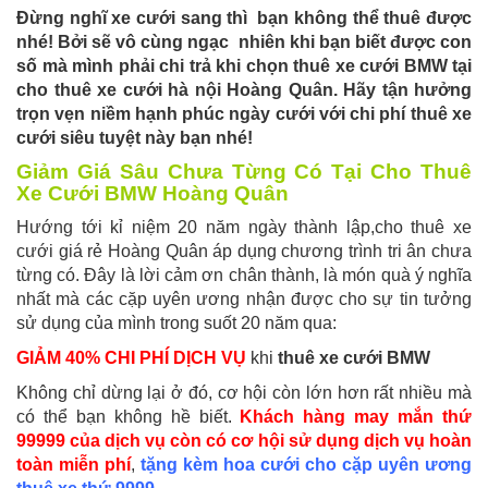
Đừng nghĩ xe cưới sang thì bạn không thể thuê được
nhé! Bởi sẽ vô cùng ngạc nhiên khi bạn biết được con
số mà mình phải chi trả khi chọn thuê xe cưới BMW tại
cho thuê xe cưới hà nội Hoàng Quân. Hãy tận hưởng
trọn vẹn niềm hạnh phúc ngày cưới với chi phí thuê xe
cưới siêu tuyệt này bạn nhé!
Giảm Giá Sâu Chưa Từng Có Tại Cho Thuê
Xe Cưới BMW Hoàng Quân
Hướng tới kỉ niệm 20 năm ngày thành lập,cho thuê xe
cưới giá rẻ Hoàng Quân áp dụng chương trình tri ân chưa
từng có. Đây là lời cảm ơn chân thành, là món quà ý nghĩa
nhất mà các cặp uyên ương nhận được cho sự tin tưởng
sử dụng của mình trong suốt 20 năm qua:
GIẢM 40% CHI PHÍ DỊCH VỤ
khi
thuê xe cưới BMW
Không chỉ dừng lại ở đó, cơ hội còn lớn hơn rất nhiều mà
có thể bạn không hề biết.
Khách hàng may mắn thứ
99999 của dịch vụ còn có cơ hội sử dụng dịch vụ hoàn
toàn miễn phí
,
tặng kèm hoa cưới cho cặp uyên ương