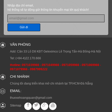
Nhập địa chỉ email,
hệ thống sẽ tự động gửi thông tin khuyến mại tới quý khách!
Gửi đi
VĂN PHÒNG
Add: Căn 33 Lô D8 KĐT Geleximco Lê Trọng Tấn-Hà Đông-Hà Nội
Tel:
(+84-4)22.170.666
Hotline:
0971039966
-
0971049966
-
0971059966
-
0971069966
-
0971079966
-
0987999222
CHI NHÁNH
Chúng tôi đang triển khai mở chi nhánh tại TP.HCM-Đà Nẵng
EMAIL:
thuexehoangquan@gmail.com
Sitemap