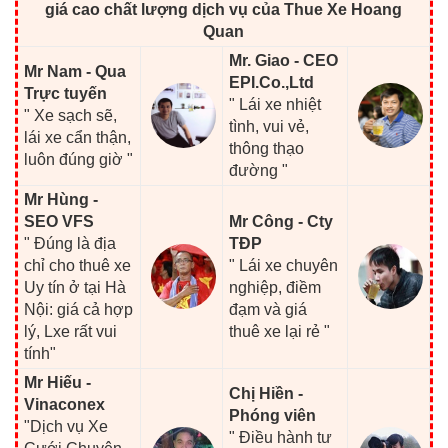
giá cao chất lượng dịch vụ của Thue Xe Hoang
Quan
Mr. Giao - CEO
Mr Nam - Qua
EPI.Co.,Ltd
Trực tuyến
" Lái xe nhiệt
" Xe sạch sẽ,
tình, vui vẻ,
lái xe cẩn thận,
thông thạo
luôn đúng giờ "
đường "
Mr Hùng -
SEO VFS
Mr Công - Cty
" Đúng là địa
TĐP
chỉ cho thuê xe
" Lái xe chuyên
Uy tín ở tại Hà
nghiệp, điềm
Nội: giá cả hợp
đạm và giá
lý, Lxe rất vui
thuê xe lại rẻ "
tính"
Mr Hiếu -
Chị Hiền -
Vinaconex
Phóng viên
"Dịch vụ Xe
" Điều hành tư