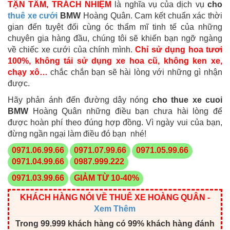
TẬN TÂM, TRÁCH NHIỆM
là nghĩa vụ của dịch vụ
cho
thuê xe cưới
BMW
Hoàng Quân. Cam kết chuẩn xác thời
gian đến tuyệt đối cùng óc thẩm mĩ tinh tế của những
chuyên gia hàng đầu, chúng tôi sẽ khiến bạn ngỡ ngàng
về chiếc xe cưới của chính mình.
Chỉ sử dụng hoa tươi
100%, không tái sử dụng xe hoa cũ, không ken xe,
chạy xô…
chắc chắn bạn sẽ hài lòng với những gì nhận
được.
Hãy phản ánh đến đường dây nóng
cho thue xe cuoi
BMW
Hoàng Quân những điều bạn chưa hài lòng để
được hoàn phí theo đúng hợp đồng. Vì ngày vui của bạn,
đừng ngần ngại làm điều đó bạn nhé!
0971.06.99.66
0971.07.99.66
0971.05.99.66
0971.04.99.66
0987.999.222
0971.03.99.66
GIẢM TỪ 10-40%
KHÁCH HÀNG NÓI VỀ THUÊ XE HOÀNG QUÂN
-
Xem Thêm
Trong 99.999 khách hàng có 99% khách hàng đánh