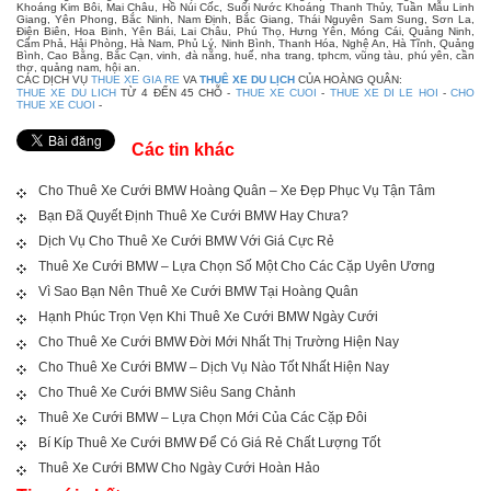
Khoáng Kim Bôi, Mai Châu, Hồ Núi Cốc, Suối Nước Khoáng Thanh Thủy, Tuần Mẫu Linh
Giang, Yên Phong, Bắc Ninh, Nam Định, Bắc Giang, Thái Nguyên Sam Sung, Sơn La,
Điện Biên, Hoa Binh, Yên Bái, Lai Châu, Phú Thọ, Hưng Yên, Móng Cái, Quảng Ninh,
Cẩm Phả, Hải Phòng, Hà Nam, Phủ Lý, Ninh Bình, Thanh Hóa, Nghệ An, Hà Tĩnh, Quảng
Bình, Cao Bằng, Bắc Cạn, vinh, đà nẵng, huế, nha trang, tphcm, vũng tàu, phú yên, cần
thơ, quảng nam, hội an.
CÁC DỊCH VỤ
THUE XE GIA RE
VA
THUÊ XE DU LỊCH
CỦA HOÀNG QUÂN:
THUE XE DU LICH
TỪ 4 ĐẾN 45 CHỖ -
THUE XE CUOI
-
THUE XE DI LE HOI
-
CHO
THUE XE CUOI
-
Các tin khác
Cho Thuê Xe Cưới BMW Hoàng Quân – Xe Đẹp Phục Vụ Tận Tâm
Bạn Đã Quyết Định Thuê Xe Cưới BMW Hay Chưa?
Dịch Vụ Cho Thuê Xe Cưới BMW Với Giá Cực Rẻ
Thuê Xe Cưới BMW – Lựa Chọn Số Một Cho Các Cặp Uyên Ương
Vì Sao Bạn Nên Thuê Xe Cưới BMW Tại Hoàng Quân
Hạnh Phúc Trọn Vẹn Khi Thuê Xe Cưới BMW Ngày Cưới
Cho Thuê Xe Cưới BMW Đời Mới Nhất Thị Trường Hiện Nay
Cho Thuê Xe Cưới BMW – Dịch Vụ Nào Tốt Nhất Hiện Nay
Cho Thuê Xe Cưới BMW Siêu Sang Chảnh
Thuê Xe Cưới BMW – Lựa Chọn Mới Của Các Cặp Đôi
Bí Kíp Thuê Xe Cưới BMW Để Có Giá Rẻ Chất Lượng Tốt
Thuê Xe Cưới BMW Cho Ngày Cưới Hoàn Hảo