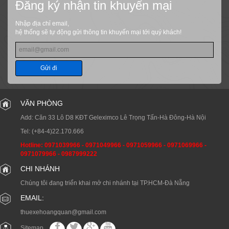
Đăng ký nhận tin khuyến mại
Nhập địa chỉ email,
hệ thống sẽ tự động gửi thông tin khuyến mại tới quý khách!
Gửi đi
VĂN PHÒNG
Add: Căn 33 Lô D8 KĐT Geleximco Lê Trọng Tấn-Hà Đông-Hà Nội
Tel:
(+84-4)22.170.666
Hotline:
0971039966
-
0971049966
-
0971059966
-
0971069966
-
0971079966
-
0987999222
CHI NHÁNH
Chúng tôi đang triển khai mở chi nhánh tại TP.HCM-Đà Nẵng
EMAIL:
thuexehoangquan@gmail.com
Sitemap