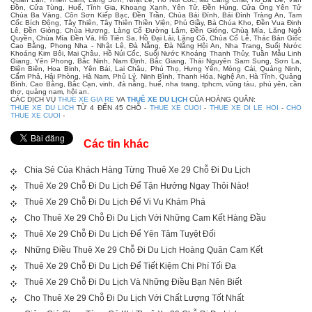
Đồn, Cửa Tùng, Huế, Tĩnh Gia, Khoang Xanh, Yên Tử, Đền Hùng, Cửa Ông Yên Tử
Chùa Ba Vàng, Côn Sơn Kiếp Bạc, Đền Trần, Chùa Bái Đính, Bái Đính Tràng An, Tam
Cốc Bích Động, Tây Thiên, Tây Thiên Thiền Viện, Phủ Giầy, Bà Chúa Kho, Đền Vua Đinh
Lê, Đền Gióng, Chùa Hương, Làng Cổ Đường Lâm, Đền Gióng, Chùa Mía, Lăng Ngô
Quyền, Chùa Mía Đền Và, Hồ Tiên Sa, Hồ Đại Lải, Lăng Cô, Chùa Cổ Lễ, Thác Bản Giốc
Cao Bằng, Phong Nha - Nhật Lệ, Đà Nẵng, Đà Nẵng Hội An, Nha Trang, Suối Nước
Khoáng Kim Bôi, Mai Châu, Hồ Núi Cốc, Suối Nước Khoáng Thanh Thủy, Tuần Mẫu Linh
Giang, Yên Phong, Bắc Ninh, Nam Định, Bắc Giang, Thái Nguyên Sam Sung, Sơn La,
Điện Biên, Hoa Binh, Yên Bái, Lai Châu, Phú Thọ, Hưng Yên, Móng Cái, Quảng Ninh,
Cẩm Phả, Hải Phòng, Hà Nam, Phủ Lý, Ninh Bình, Thanh Hóa, Nghệ An, Hà Tĩnh, Quảng
Bình, Cao Bằng, Bắc Cạn, vinh, đà nẵng, huế, nha trang, tphcm, vũng tàu, phú yên, cần
thơ, quảng nam, hội an.
CÁC DỊCH VỤ
THUE XE GIA RE
VA
THUÊ XE DU LỊCH
CỦA HOÀNG QUÂN:
THUE XE DU LICH
TỪ 4 ĐẾN 45 CHỖ -
THUE XE CUOI
-
THUE XE DI LE HOI
-
CHO
THUE XE CUOI
-
Các tin khác
Chia Sẻ Của Khách Hàng Từng Thuê Xe 29 Chỗ Đi Du Lịch
Thuê Xe 29 Chỗ Đi Du Lịch Để Tận Hưởng Ngay Thôi Nào!
Thuê Xe 29 Chỗ Đi Du Lịch Để Vi Vu Khám Phá
Cho Thuê Xe 29 Chỗ Đi Du Lịch Với Những Cam Kết Hàng Đầu
Thuê Xe 29 Chỗ Đi Du Lịch Để Yên Tâm Tuyệt Đối
Những Điều Thuê Xe 29 Chỗ Đi Du Lịch Hoàng Quân Cam Kết
Thuê Xe 29 Chỗ Đi Du Lịch Để Tiết Kiệm Chi Phí Tối Đa
Thuê Xe 29 Chỗ Đi Du Lịch Và Những Điều Bạn Nên Biết
Cho Thuê Xe 29 Chỗ Đi Du Lịch Với Chất Lượng Tốt Nhất