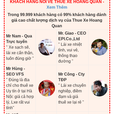
KHÁCH HÀNG NÓI VỀ THUÊ XE HOÀNG QUÂN
-
Xem Thêm
Trong 99.999 khách hàng có 99% khách hàng đánh
giá cao chất lượng dịch vụ của Thue Xe Hoang
Quan
Mr. Giao - CEO
Mr Nam - Qua
EPI.Co.,Ltd
Trực tuyến
" Lái xe nhiệt
" Xe sạch sẽ,
tình, vui vẻ,
lái xe cẩn thận,
thông thạo
luôn đúng giờ "
đường "
Mr Hùng -
SEO VFS
Mr Công - Cty
" Đúng là địa
TĐP
chỉ cho thuê xe
" Lái xe chuyên
Uy tín ở tại Hà
nghiệp, điềm
Nội: giá cả hợp
đạm và giá
lý, Lxe rất vui
thuê xe lại rẻ "
tính"