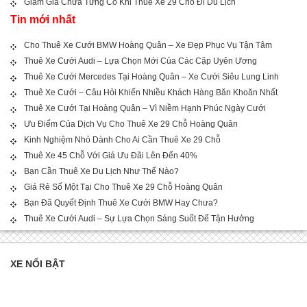
Giảm Giá Chưa Từng Có Khi Thuê Xe 29 Chỗ Đi Du Lịch
Tin mới nhất
Cho Thuê Xe Cưới BMW Hoàng Quân – Xe Đẹp Phục Vụ Tận Tâm
Thuê Xe Cưới Audi – Lựa Chọn Mới Của Các Cặp Uyên Ương
Thuê Xe Cưới Mercedes Tại Hoàng Quân – Xe Cưới Siêu Lung Linh
Thuê Xe Cưới – Câu Hỏi Khiến Nhiều Khách Hàng Băn Khoăn Nhất
Thuê Xe Cưới Tại Hoàng Quân – Vì Niềm Hạnh Phúc Ngày Cưới
Ưu Điểm Của Dịch Vụ Cho Thuê Xe 29 Chỗ Hoàng Quân
Kinh Nghiệm Nhỏ Dành Cho Ai Cần Thuê Xe 29 Chỗ
Thuê Xe 45 Chỗ Với Giá Ưu Đãi Lên Đến 40%
Bạn Cần Thuê Xe Du Lịch Như Thế Nào?
Giá Rẻ Số Một Tại Cho Thuê Xe 29 Chỗ Hoàng Quân
Bạn Đã Quyết Định Thuê Xe Cưới BMW Hay Chưa?
Thuê Xe Cưới Audi – Sự Lựa Chọn Sáng Suốt Để Tận Hưởng
XE NỔI BẬT