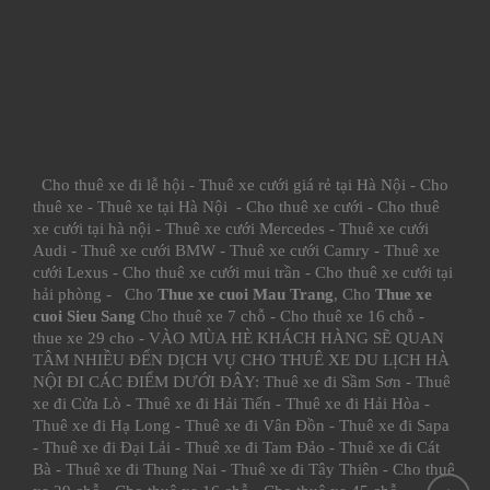
Cho thuê xe đi lễ hội
-
Thuê xe cưới giá rẻ tại Hà Nội
-
Cho
thuê xe
-
Thuê xe tại Hà Nội
-
Cho thuê xe cưới
-
Cho thuê
xe cưới tại hà nội
-
Thuê xe cưới Mercedes
-
Thuê xe cưới
Audi
-
Thuê xe cưới BMW
-
Thuê xe cưới Camry
-
Thuê xe
cưới Lexus
-
Cho thuê xe cưới mui trần
-
Cho thuê xe cưới tại
hải phòng
- Cho
Thue xe cuoi Mau Trang
, Cho
Thue xe
cuoi Sieu Sang
Cho thuê xe 7 chỗ
-
Cho thuê xe 16 chỗ
-
thue xe 29 cho
- VÀO MÙA HÈ KHÁCH HÀNG SẼ QUAN
TÂM NHIỀU ĐẾN DỊCH VỤ CHO THUÊ XE DU LỊCH HÀ
NỘI ĐI CÁC ĐIỂM DƯỚI ĐÂY:
Thuê xe đi Sầm Sơn
-
Thuê
xe đi Cửa Lò
-
Thuê xe đi Hải Tiến
-
Thuê xe đi Hải Hòa
-
Thuê xe đi Hạ Long
-
Thuê xe đi Vân Đồn
-
Thuê xe đi Sapa
-
Thuê xe đi Đại Lải
-
Thuê xe đi Tam Đảo
-
Thuê xe đi Cát
Bà
-
Thuê xe đi Thung Nai
-
Thuê xe đi Tây Thiên
-
Cho thuê