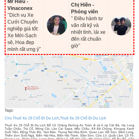
Mr Hiếu -
Chị Hiền -
Vinaconex
Phóng viên
"Dịch vụ Xe
" Điều hành tư
Cưới Chuyên
vấn rất kỹ và
nghiệp giá tốt:
nhiệt tình, lái xe
Xe Mới-Sạch
đến rất chuẩn
sẽ, Hoa đẹp
giờ"
mình rất ưng ý"
Tags:
Cho Thuê Xe 29 Chỗ Đi Du Lịch
,
Thuê Xe 29 Chỗ Đi Du Lịch
Thuê Xe 29 Chỗ Đi Du Lịch Để Có Chặng Đường An Toàn đi và ở tại Cát Bà, Hạ Long
Tuần Châu, Trà Cổ, Móng Cái, Lào Cai Sapa, Mộc Châu, K9 Đá Chông, Khoang Xanh
Suối Tiên, Động Thác Bờ, Tam Đảo, Thung Nai Hòa Bình, Quan Lạn, Đồ Sơn, Đầm Long,
Thiên Sơn Suối Ngà, Biển Hải Hòa, Biển Hải Thịnh, Sầm Sơn, Cửa Lò, Quất Lâm, Cô Tô,
Quan Lạn, Thiên Cầm, Lạng Sơn, Nhật Lệ, Hồ Núi Cốc, Mù Căng Chải, Hồ Ba Bể, Vân