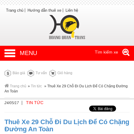
Trang chủ
Hướng dẫn thuê xe
Liên hệ
MENU
Tìm kiếm xe
Báo giá
Tư vấn
Giỏ hàng
Trang chủ
»
Tin tức
»
Thuê Xe 29 Chỗ Đi Du Lịch Để Có Chặng Đường
An Toàn
TIN TỨC
24/05/17
Thuê Xe 29 Chỗ Đi Du Lịch Để Có Chặng
Đường An Toàn