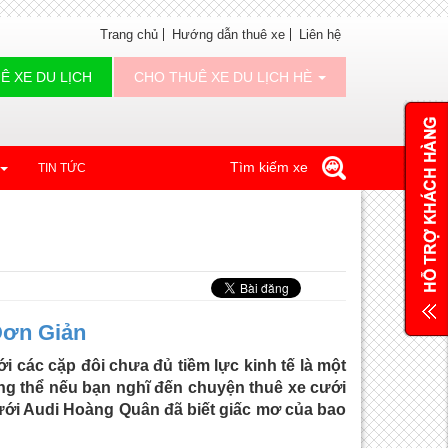
Trang chủ
Hướng dẫn thuê xe
Liên hệ
Ê XE DU LỊCH
CHO THUÊ XE DU LỊCH HÈ
Tìm kiếm xe
TIN TỨC
Đơn Giản
i các cặp đôi chưa đủ tiềm lực kinh tế là một
g thể nếu bạn nghĩ đến chuyện thuê xe cưới
cưới Audi Hoàng Quân đã biết giấc mơ của bao