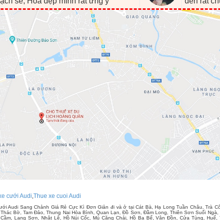
ạch sẽ, Hoa đẹp mình rất ưng ý"
đến rất c
xe cưới Audi
,
Thue xe cuoi Audi
ới Audi Sang Chảnh Giá Rẻ Cực Kì Đơn Giản đi và ở tại Cát Bà, Hạ Long Tuần Châu, Trà 
 Thác Bờ, Tam Đảo, Thung Nai Hòa Bình, Quan Lạn, Đồ Sơn, Đầm Long, Thiên Sơn Suối Ngà, 
n Cầm, Lạng Sơn, Nhật Lệ, Hồ Núi Cốc, Mù Căng Chải, Hồ Ba Bể, Vân Đồn, Cửa Tùng, Huế