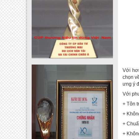
Với hơ
chọn về
ưng ý 
Với p
+ Tôn t
+ Không
+ Chuẩn
+ Không