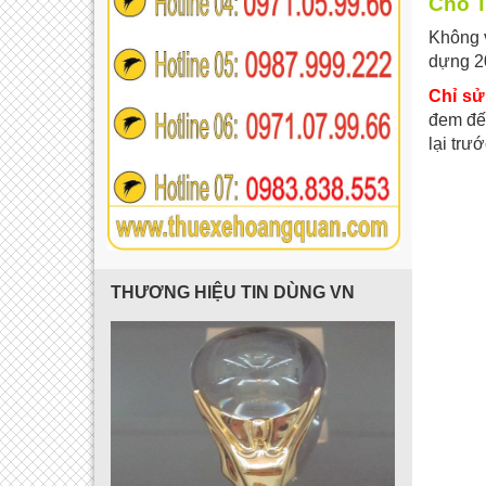
Cho T
Không v
dựng 20
Chỉ sử
đem đến
lại trư
THƯƠNG HIỆU TIN DÙNG VN