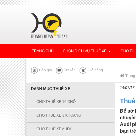
TRANG CHỦ
CHỌN DỊCH VỤ THUÊ XE
CHO THU
Báo giá
Tư vấn
Giỏ hàng
Trang
14/07/17
DANH MỤC THUÊ XE
Thuê
CHO THUÊ XE 16 CHỖ
Để sở 
CHO THUÊ XE 3 KHOANG
chuyện
Audi p
CHO THUÊ XE AUDI
bạn tr