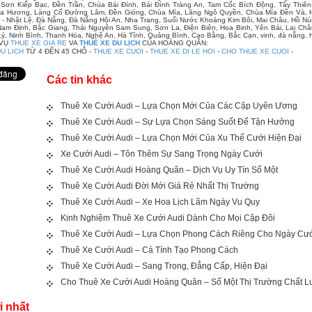
Sơn Kiếp Bạc, Đền Trần, Chùa Bái Đính, Bái Đính Tràng An, Tam Cốc Bích Động, Tây Thiên
a Hương, Làng Cổ Đường Lâm, Đền Gióng, Chùa Mía, Lăng Ngô Quyền, Chùa Mía Đền Và, Hồ
- Nhật Lệ, Đà Nẵng, Đà Nẵng Hội An, Nha Trang, Suối Nước Khoáng Kim Bôi, Mai Châu, Hồ N
Nam Định, Bắc Giang, Thái Nguyên Sam Sung, Sơn La, Điện Biên, Hoa Binh, Yên Bái, Lai Ch
ý, Ninh Bình, Thanh Hóa, Nghệ An, Hà Tĩnh, Quảng Bình, Cao Bằng, Bắc Cạn, vinh, đà nẵng, hu
 VỤ
THUE XE GIA RE
VA
THUÊ XE DU LỊCH
CỦA HOÀNG QUÂN:
U LICH
TỪ 4 ĐẾN 45 CHỖ -
THUE XE CUOI
-
THUE XE DI LE HOI
-
CHO THUE XE CUOI
-
Các tin khác
Thuê Xe Cưới Audi – Lựa Chọn Mới Của Các Cặp Uyên Ương
Thuê Xe Cưới Audi – Sự Lựa Chọn Sáng Suốt Để Tận Hưởng
Thuê Xe Cưới Audi – Lựa Chọn Mới Của Xu Thế Cưới Hiện Đại
Xe Cưới Audi – Tôn Thêm Sự Sang Trọng Ngày Cưới
Thuê Xe Cưới Audi Hoàng Quân – Dịch Vụ Uy Tín Số Một
Thuê Xe Cưới Audi Đời Mới Giá Rẻ Nhất Thị Trường
Thuê Xe Cưới Audi – Xe Hoa Lịch Lãm Ngày Vu Quy
Kinh Nghiệm Thuê Xe Cưới Audi Dành Cho Mọi Cặp Đôi
Thuê Xe Cưới Audi – Lựa Chọn Phong Cách Riêng Cho Ngày Cư
Thuê Xe Cưới Audi – Cá Tính Tạo Phong Cách
Thuê Xe Cưới Audi – Sang Trọng, Đẳng Cấp, Hiện Đại
Cho Thuê Xe Cưới Audi Hoàng Quân – Số Một Thị Trường Chất 
i nhất