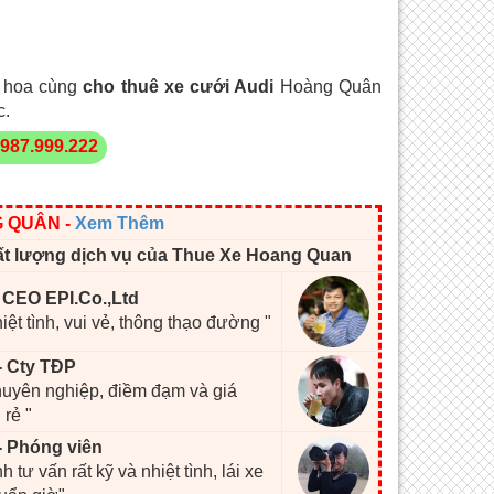
a hoa cùng
cho thuê xe cưới Audi
Hoàng Quân
c.
987.999.222
G QUÂN
-
Xem Thêm
ất lượng dịch vụ của Thue Xe Hoang Quan
- CEO EPI.Co.,Ltd
hiệt tình, vui vẻ, thông thạo đường "
- Cty TĐP
chuyên nghiệp, điềm đạm và giá
 rẻ "
- Phóng viên
h tư vấn rất kỹ và nhiệt tình, lái xe