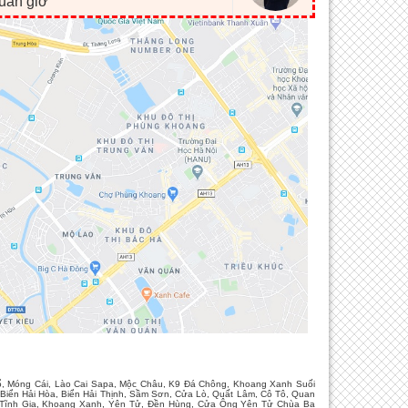
huẩn giờ"
Cổ, Móng Cái, Lào Cai Sapa, Mộc Châu, K9 Đá Chông, Khoang Xanh Suối
Biển Hải Hòa, Biển Hải Thịnh, Sầm Sơn, Cửa Lò, Quất Lâm, Cô Tô, Quan
, Tĩnh Gia, Khoang Xanh, Yên Tử, Đền Hùng, Cửa Ông Yên Tử Chùa Ba