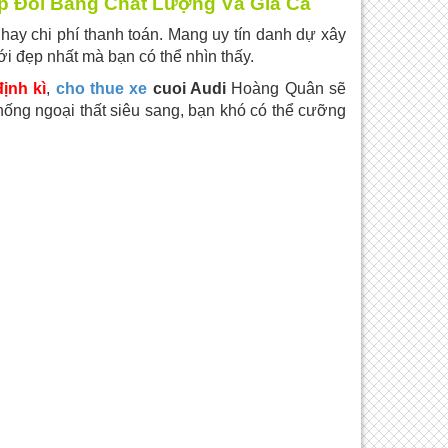
p Đôi Bằng Chất Lượng Và Giá Cả
hay chi phí thanh toán. Mang uy tín danh dự xây
i đẹp nhất mà bạn có thể nhìn thấy.
ịnh kì
,
cho thue xe
cuoi Audi
Hoàng Quân sẽ
hống ngoại thất siêu sang, bạn khó có thể cưỡng