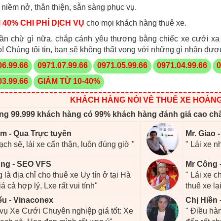
 niềm nở, thân thiện, sẵn sàng phục vụ.
 40% CHI PHÍ DỊCH VỤ
cho mọi khách hàng thuê xe.
ần chừ gì nữa, chắp cánh yêu thương bằng chiếc xe cưới x
o! Chúng tôi tin, bạn sẽ không thất vọng với những gì nhận đượ
06.99.66
0971.07.99.66
0971.05.99.66
0971.04.99.66
0
03.99.66
GIẢM TỪ 10-40%
KHÁCH HÀNG NÓI VỀ THUÊ XE HOÀN
ng 99.999 khách hàng có 99% khách hàng đánh giá cao ch
m - Qua Trực tuyến
Mr. Giao 
ạch sẽ, lái xe cẩn thận, luôn đúng giờ "
" Lái xe n
ng - SEO VFS
Mr Công 
 là địa chỉ cho thuê xe Uy tín ở tại Hà
" Lái xe 
iá cả hợp lý, Lxe rất vui tính"
thuê xe lại
ếu - Vinaconex
Chị Hiền 
 vụ Xe Cưới Chuyên nghiệp giá tốt: Xe
" Điều hàn