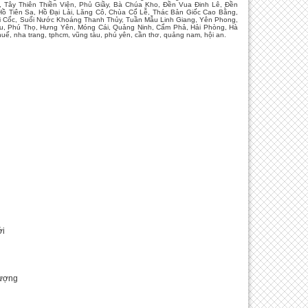
, Tây Thiên Thiền Viện, Phủ Giầy, Bà Chúa Kho, Đền Vua Đinh Lê, Đền
 Tiên Sa, Hồ Đại Lải, Lăng Cô, Chùa Cổ Lễ, Thác Bản Giốc Cao Bằng,
úi Cốc, Suối Nước Khoáng Thanh Thủy, Tuần Mẫu Linh Giang, Yên Phong,
âu, Phú Thọ, Hưng Yên, Móng Cái, Quảng Ninh, Cẩm Phả, Hải Phòng, Hà
ế, nha trang, tphcm, vũng tàu, phú yên, cần thơ, quảng nam, hội an.
ới
Lượng