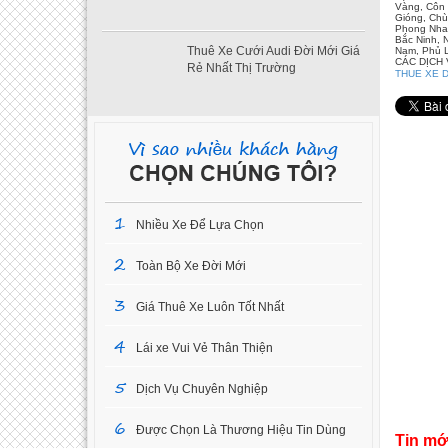
Vàng, Côn 
Gióng, Chù
Phong Nha 
Bắc Ninh, 
Thuê Xe Cưới Audi Đời Mới Giá
Nam, Phủ L
CÁC DỊCH
Rẻ Nhất Thị Trường
THUE XE D
1
Nhiều Xe Để Lựa Chọn
2
Toàn Bộ Xe Đời Mới
3
Giá Thuê Xe Luôn Tốt Nhất
4
Lái xe Vui Vẻ Thân Thiện
5
Dịch Vụ Chuyên Nghiệp
6
Được Chọn Là Thương Hiệu Tin Dùng
Tin mớ