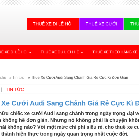
THUÊ XE ĐI LỄ HỘI
THUÊ XE CƯỚI
THU
Ê XE ĐI LỄ HỘI
THUÊ XE DU LỊCH HÈ
THUÊ XE THEO HÃNG XE
 chủ
»
Tin tức
»
Thuê Xe Cưới Audi Sang Chảnh Giá Rẻ Cực Kì Đơn Giản
TIN TỨC
 Xe Cưới Audi Sang Chảnh Giá Rẻ Cực Kì 
hữu chiếc xe cưới Audi sang chảnh trong ngày trọng đại vớ
 không hề đơn giản. Nhưng nó không phải là chuyện khôn
hải không nào? Với một mức chi phí siêu rẻ, cho thuê xe 
ẻ thành hiện thực trong ngày quan trọng nhất cuộc đời.