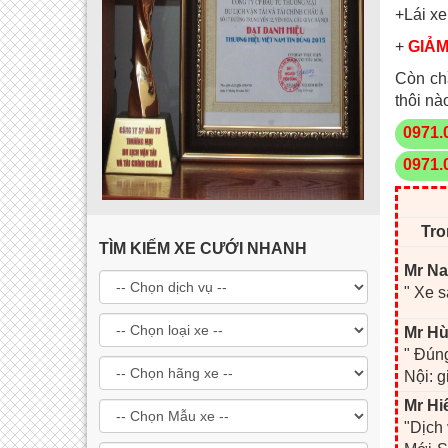
+Lái xe
+
GIẢM
Còn ch
thôi nà
0971.
0971.
Tro
TÌM KIẾM XE CƯỚI NHANH
Mr Na
" Xe s
Mr Hù
" Đúng
Nội: g
Mr Hi
"Dịch