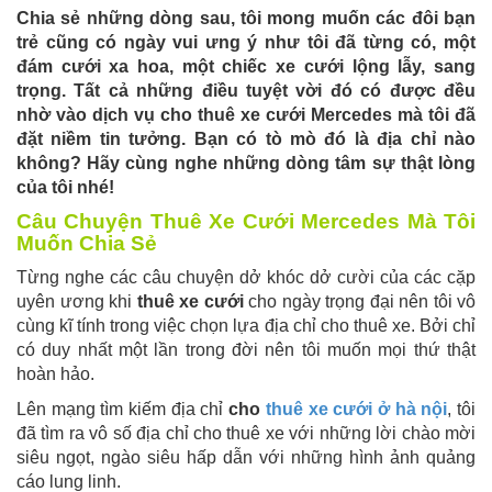
Chia sẻ những dòng sau, tôi mong muốn các đôi bạn
trẻ cũng có ngày vui ưng ý như tôi đã từng có, một
đám cưới xa hoa, một chiếc xe cưới lộng lẫy, sang
trọng. Tất cả những điều tuyệt vời đó có được đều
nhờ vào dịch vụ cho thuê xe cưới Mercedes mà tôi đã
đặt niềm tin tưởng. Bạn có tò mò đó là địa chỉ nào
không? Hãy cùng nghe những dòng tâm sự thật lòng
của tôi nhé!
Câu Chuyện Thuê Xe Cưới Mercedes Mà Tôi
Muốn Chia Sẻ
Từng nghe các câu chuyện dở khóc dở cười của các cặp
uyên ương khi
thuê xe cưới
cho ngày trọng đại nên tôi vô
cùng kĩ tính trong việc chọn lựa địa chỉ cho thuê xe. Bởi chỉ
có duy nhất một lần trong đời nên tôi muốn mọi thứ thật
hoàn hảo.
Lên mạng tìm kiếm địa chỉ
cho
thuê xe cưới ở hà nội
, tôi
đã tìm ra vô số địa chỉ cho thuê xe với những lời chào mời
siêu ngọt, ngào siêu hấp dẫn với những hình ảnh quảng
cáo lung linh.