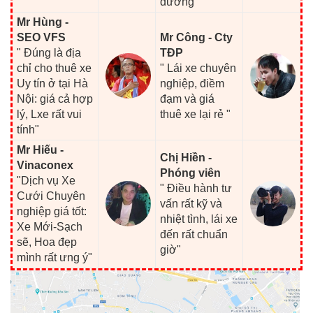
đường "
Mr Hùng -
SEO VFS
Mr Công - Cty
" Đúng là địa
TĐP
chỉ cho thuê xe
" Lái xe chuyên
Uy tín ở tại Hà
nghiệp, điềm
Nội: giá cả hợp
đạm và giá
lý, Lxe rất vui
thuê xe lại rẻ "
tính"
Mr Hiếu -
Chị Hiền -
Vinaconex
Phóng viên
"Dịch vụ Xe
" Điều hành tư
Cưới Chuyên
vấn rất kỹ và
nghiệp giá tốt:
nhiệt tình, lái xe
Xe Mới-Sạch
đến rất chuẩn
sẽ, Hoa đẹp
giờ"
mình rất ưng ý"