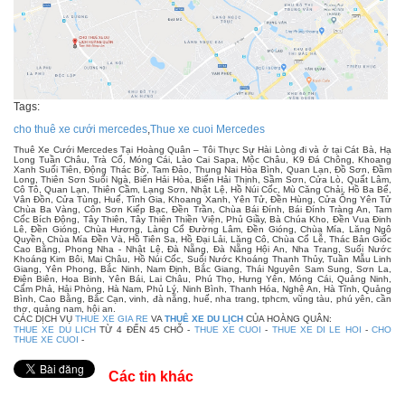
Tags:
cho thuê xe cưới mercedes
,
Thue xe cuoi Mercedes
Thuê Xe Cưới Mercedes Tại Hoàng Quân – Tôi Thực Sự Hài Lòng đi và ở tại Cát Bà, Hạ
Long Tuần Châu, Trà Cổ, Móng Cái, Lào Cai Sapa, Mộc Châu, K9 Đá Chông, Khoang
Xanh Suối Tiên, Động Thác Bờ, Tam Đảo, Thung Nai Hòa Bình, Quan Lạn, Đồ Sơn, Đầm
Long, Thiên Sơn Suối Ngà, Biển Hải Hòa, Biển Hải Thịnh, Sầm Sơn, Cửa Lò, Quất Lâm,
Cô Tô, Quan Lạn, Thiên Cầm, Lạng Sơn, Nhật Lệ, Hồ Núi Cốc, Mù Căng Chải, Hồ Ba Bể,
Vân Đồn, Cửa Tùng, Huế, Tĩnh Gia, Khoang Xanh, Yên Tử, Đền Hùng, Cửa Ông Yên Tử
Chùa Ba Vàng, Côn Sơn Kiếp Bạc, Đền Trần, Chùa Bái Đính, Bái Đính Tràng An, Tam
Cốc Bích Động, Tây Thiên, Tây Thiên Thiền Viện, Phủ Giầy, Bà Chúa Kho, Đền Vua Đinh
Lê, Đền Gióng, Chùa Hương, Làng Cổ Đường Lâm, Đền Gióng, Chùa Mía, Lăng Ngô
Quyền, Chùa Mía Đền Và, Hồ Tiên Sa, Hồ Đại Lải, Lăng Cô, Chùa Cổ Lễ, Thác Bản Giốc
Cao Bằng, Phong Nha - Nhật Lệ, Đà Nẵng, Đà Nẵng Hội An, Nha Trang, Suối Nước
Khoáng Kim Bôi, Mai Châu, Hồ Núi Cốc, Suối Nước Khoáng Thanh Thủy, Tuần Mẫu Linh
Giang, Yên Phong, Bắc Ninh, Nam Định, Bắc Giang, Thái Nguyên Sam Sung, Sơn La,
Điện Biên, Hoa Binh, Yên Bái, Lai Châu, Phú Thọ, Hưng Yên, Móng Cái, Quảng Ninh,
Cẩm Phả, Hải Phòng, Hà Nam, Phủ Lý, Ninh Bình, Thanh Hóa, Nghệ An, Hà Tĩnh, Quảng
Bình, Cao Bằng, Bắc Cạn, vinh, đà nẵng, huế, nha trang, tphcm, vũng tàu, phú yên, cần
thơ, quảng nam, hội an.
CÁC DỊCH VỤ
THUE XE GIA RE
VA
THUÊ XE DU LỊCH
CỦA HOÀNG QUÂN:
THUE XE DU LICH
TỪ 4 ĐẾN 45 CHỖ -
THUE XE CUOI
-
THUE XE DI LE HOI
-
CHO
THUE XE CUOI
-
Các tin khác