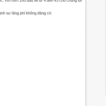
c. Với hơn 100 đầu xe từ 4 đến 45 chỗ chúng tôi
ánh sự lãng phí không đáng có: