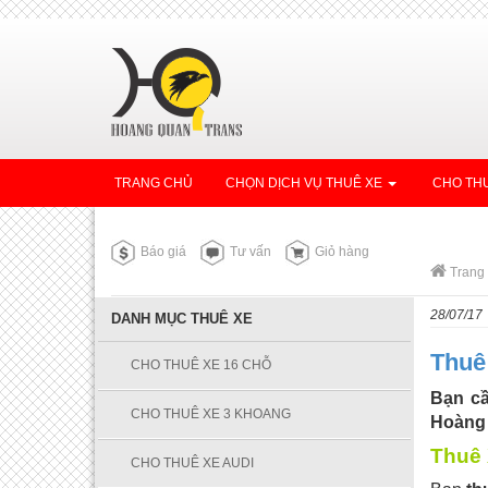
TRANG CHỦ
CHỌN DỊCH VỤ THUÊ XE
CHO THU
Báo giá
Tư vấn
Giỏ hàng
Trang
28/07/17
DANH MỤC THUÊ XE
Thuê
CHO THUÊ XE 16 CHỖ
Bạn cầ
CHO THUÊ XE 3 KHOANG
Hoàng 
Thuê 
CHO THUÊ XE AUDI