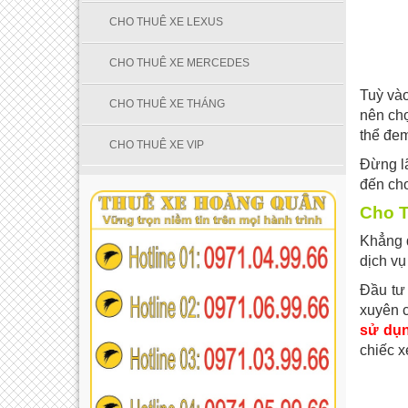
CHO THUÊ XE LEXUS
CHO THUÊ XE MERCEDES
Tuỳ vào
CHO THUÊ XE THÁNG
nên chọ
thể đem
CHO THUÊ XE VIP
Đừng l
đến cho
Cho T
Khẳng 
dịch vụ
Đầu tư
xuyên 
sử dụ
chiếc x