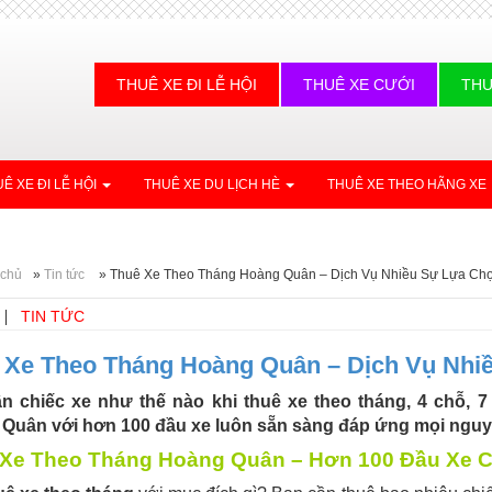
THUÊ XE ĐI LỄ HỘI
THUÊ XE CƯỚI
THU
Ê XE ĐI LỄ HỘI
THUÊ XE DU LỊCH HÈ
THUÊ XE THEO HÃNG XE
 chủ
»
Tin tức
»
Thuê Xe Theo Tháng Hoàng Quân – Dịch Vụ Nhiều Sự Lựa Ch
TIN TỨC
 Xe Theo Tháng Hoàng Quân – Dịch Vụ Nhi
n chiếc xe như thế nào khi thuê xe theo tháng, 4 chỗ, 7
Quân với hơn 100 đầu xe luôn sẵn sàng đáp ứng mọi nguy
Xe Theo Tháng Hoàng Quân – Hơn 100 Đầu Xe 