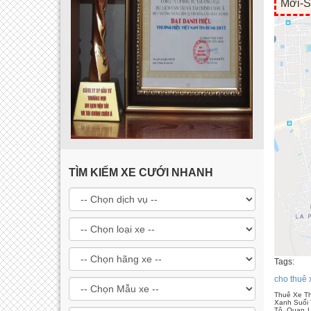
Mới-S
TÌM KIẾM XE CƯỚI NHANH
Tags:
cho thuê 
Thuê Xe Th
Xanh Suối 
Tô, Quan L