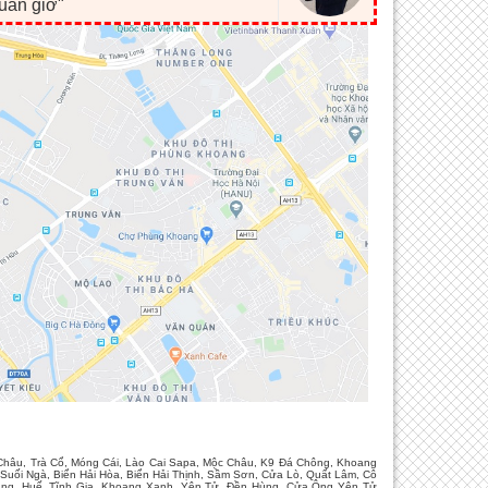
huẩn giờ"
Châu, Trà Cổ, Móng Cái, Lào Cai Sapa, Mộc Châu, K9 Đá Chông, Khoang
uối Ngà, Biển Hải Hòa, Biển Hải Thịnh, Sầm Sơn, Cửa Lò, Quất Lâm, Cô
ùng, Huế, Tĩnh Gia, Khoang Xanh, Yên Tử, Đền Hùng, Cửa Ông Yên Tử