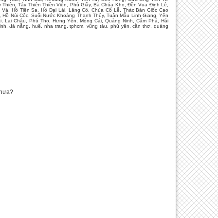
 Thiên, Tây Thiên Thiền Viện, Phủ Giầy, Bà Chúa Kho, Đền Vua Đinh Lê,
à, Hồ Tiên Sa, Hồ Đại Lải, Lăng Cô, Chùa Cổ Lễ, Thác Bản Giốc Cao
, Hồ Núi Cốc, Suối Nước Khoáng Thanh Thủy, Tuần Mẫu Linh Giang, Yên
i, Lai Châu, Phú Thọ, Hưng Yên, Móng Cái, Quảng Ninh, Cẩm Phả, Hải
h, đà nẵng, huế, nha trang, tphcm, vũng tàu, phú yên, cần thơ, quảng
Chưa?