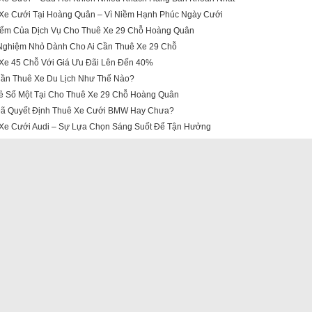
Xe Cưới Tại Hoàng Quân – Vì Niềm Hạnh Phúc Ngày Cưới
ểm Của Dịch Vụ Cho Thuê Xe 29 Chỗ Hoàng Quân
Nghiệm Nhỏ Dành Cho Ai Cần Thuê Xe 29 Chỗ
Xe 45 Chỗ Với Giá Ưu Đãi Lên Đến 40%
ần Thuê Xe Du Lịch Như Thế Nào?
ẻ Số Một Tại Cho Thuê Xe 29 Chỗ Hoàng Quân
ã Quyết Định Thuê Xe Cưới BMW Hay Chưa?
Xe Cưới Audi – Sự Lựa Chọn Sáng Suốt Để Tận Hưởng