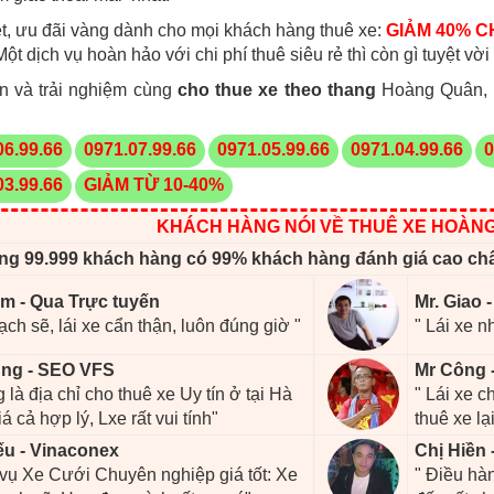
t, ưu đãi vàng dành cho mọi khách hàng thuê xe:
GIẢM 40% CH
 Một dịch vụ hoàn hảo với chi phí thuê siêu rẻ thì còn gì tuyệt v
n và trải nghiệm cùng
cho thue xe theo thang
Hoàng Quân, c
06.99.66
0971.07.99.66
0971.05.99.66
0971.04.99.66
0
03.99.66
GIẢM TỪ 10-40%
KHÁCH HÀNG NÓI VỀ THUÊ XE HOÀN
ng 99.999 khách hàng có 99% khách hàng đánh giá cao ch
m - Qua Trực tuyến
Mr. Giao 
ạch sẽ, lái xe cẩn thận, luôn đúng giờ "
" Lái xe n
ng - SEO VFS
Mr Công 
 là địa chỉ cho thuê xe Uy tín ở tại Hà
" Lái xe 
iá cả hợp lý, Lxe rất vui tính"
thuê xe lại
ếu - Vinaconex
Chị Hiền 
 vụ Xe Cưới Chuyên nghiệp giá tốt: Xe
" Điều hàn