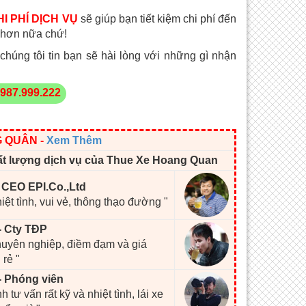
I PHÍ DỊCH VỤ
sẽ giúp bạn tiết kiệm chi phí đến
ời hơn nữa chứ!
húng tôi tin bạn sẽ hài lòng với những gì nhận
987.999.222
G QUÂN
-
Xem Thêm
ất lượng dịch vụ của Thue Xe Hoang Quan
- CEO EPI.Co.,Ltd
hiệt tình, vui vẻ, thông thạo đường "
- Cty TĐP
chuyên nghiệp, điềm đạm và giá
 rẻ "
- Phóng viên
h tư vấn rất kỹ và nhiệt tình, lái xe