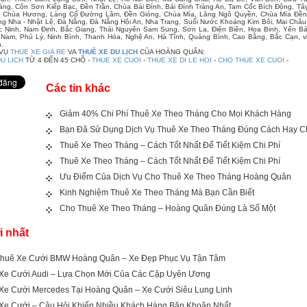
ng, Côn Sơn Kiếp Bạc, Đền Trần, Chùa Bái Đính, Bái Đính Tràng An, Tam Cốc Bích Động, Tây
, Chùa Hương, Làng Cổ Đường Lâm, Đền Gióng, Chùa Mía, Lăng Ngô Quyền, Chùa Mía Đền V
g Nha - Nhật Lệ, Đà Nẵng, Đà Nẵng Hội An, Nha Trang, Suối Nước Khoáng Kim Bôi, Mai Châu
 Ninh, Nam Định, Bắc Giang, Thái Nguyên Sam Sung, Sơn La, Điện Biên, Hoa Binh, Yên Bá
Nam, Phủ Lý, Ninh Bình, Thanh Hóa, Nghệ An, Hà Tĩnh, Quảng Bình, Cao Bằng, Bắc Cạn, vin
.
 VỤ
THUE XE GIA RE
VA
THUÊ XE DU LỊCH
CỦA HOÀNG QUÂN:
U LICH
TỪ 4 ĐẾN 45 CHỖ -
THUE XE CUOI
-
THUE XE DI LE HOI
-
CHO THUE XE CUOI
-
Các tin khác
Giảm 40% Chi Phí Thuê Xe Theo Tháng Cho Mọi Khách Hàng
Bạn Đã Sử Dụng Dịch Vụ Thuê Xe Theo Tháng Đúng Cách Hay 
Thuê Xe Theo Tháng – Cách Tốt Nhất Để Tiết Kiệm Chi Phí
Thuê Xe Theo Tháng – Cách Tốt Nhất Để Tiết Kiệm Chi Phí
Ưu Điểm Của Dịch Vụ Cho Thuê Xe Theo Tháng Hoàng Quân
Kinh Nghiệm Thuê Xe Theo Tháng Mà Bạn Cần Biết
Cho Thuê Xe Theo Tháng – Hoàng Quân Đúng Là Số Một
i nhất
huê Xe Cưới BMW Hoàng Quân – Xe Đẹp Phục Vụ Tận Tâm
Xe Cưới Audi – Lựa Chọn Mới Của Các Cặp Uyên Ương
Xe Cưới Mercedes Tại Hoàng Quân – Xe Cưới Siêu Lung Linh
Xe Cưới – Câu Hỏi Khiến Nhiều Khách Hàng Băn Khoăn Nhất