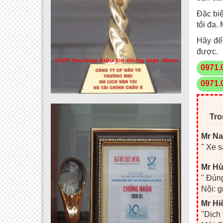
Đặc biệ
tối đa.
Hãy đế
được.
0971.
0971.
Tro
Mr Na
" Xe s
Mr Hù
" Đúng
Nội: g
Mr Hi
"Dịch