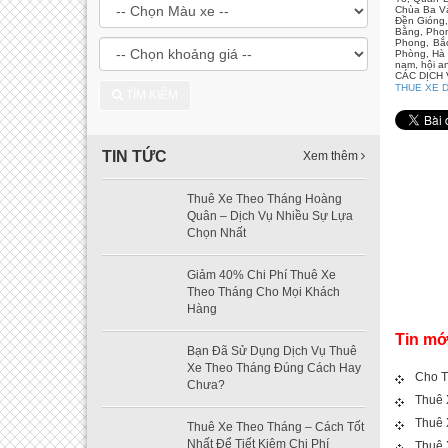
Chùa Ba Và
Đền Gióng
Bằng, Phon
Phong, Bắc
Phòng, Hà 
nam, hội an
CÁC DỊCH
THUE XE D
TÌM KIẾM
TIN TỨC
Xem thêm
Thuê Xe Theo Tháng Hoàng
Quân – Dịch Vụ Nhiều Sự Lựa
Chọn Nhất
Giảm 40% Chi Phí Thuê Xe
Theo Tháng Cho Mọi Khách
Hàng
Tin mớ
Bạn Đã Sử Dụng Dịch Vụ Thuê
Xe Theo Tháng Đúng Cách Hay
Cho T
Chưa?
Thuê 
Thuê 
Thuê Xe Theo Tháng – Cách Tốt
Nhất Để Tiết Kiệm Chi Phí
Thuê 