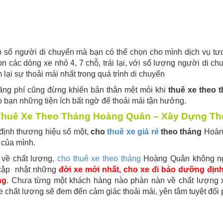
 số người di chuyển mà bạn có thể chọn cho mình dịch vụ tư
n các dòng xe nhỏ 4, 7 chỗ, trái lại, với số lượng người di c
 lại sự thoải mái nhất trong quá trình di chuyển
ãng phí cũng đừng khiến bản thân mệt mỏi khi
thuê xe theo 
 bạn những tiện ích bất ngờ để thoải mái tận hưởng.
huê Xe Theo Tháng Hoàng Quân – Xây Dựng Th
định thương hiệu số một,
cho
thuê xe giá rẻ
theo tháng
Hoàng
 của mình.
 về chất lượng,
cho thuê xe theo tháng
Hoàng Quân không ngừ
cập nhật những
đời xe mới nhất, cho xe đi bảo dưỡng định
ng
. Chưa từng một khách hàng nào phàn nàn về chất lượng x
e chất lượng sẽ đem đến cảm giác thoải mái, yên tâm tuyệt đối