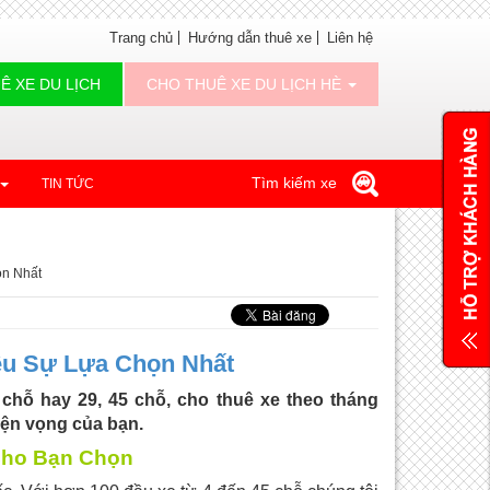
Trang chủ
Hướng dẫn thuê xe
Liên hệ
Ê XE DU LỊCH
CHO THUÊ XE DU LỊCH HÈ
Tìm kiếm xe
TIN TỨC
ọn Nhất
ều Sự Lựa Chọn Nhất
 chỗ hay 29, 45 chỗ, cho thuê xe theo tháng
ện vọng của bạn.
Cho Bạn Chọn