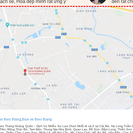
ạch sẽ, Hoa đẹp mình rất ưng ý"
đến rất c
xe theo tháng
,
thue xe theo thang
eo Tháng Hoàng Quân – Dịch Vụ Nhiều Sự Lựa Chọn Nhất đi và ở tại Cát Bà, Hạ Long Tuần 
Tiên, Động Thác Bờ, Tam Đảo, Thung Nai Hòa Bình, Quan Lạn, Đồ Sơn, Đầm Long, Thiên Sơn S
ạn, Thiên Cầm, Lạng Sơn, Nhật Lệ, Hồ Núi Cốc, Mù Căng Chải, Hồ Ba Bể, Vân Đồn, Cửa T