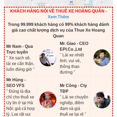
KHÁCH HÀNG NÓI VỀ THUÊ XE HOÀNG QUÂN
-
Xem Thêm
Trong 99.999 khách hàng có 99% khách hàng đánh
giá cao chất lượng dịch vụ của Thue Xe Hoang
Quan
Mr. Giao - CEO
Mr Nam - Qua
EPI.Co.,Ltd
Trực tuyến
" Lái xe nhiệt
" Xe sạch sẽ,
tình, vui vẻ,
lái xe cẩn thận,
thông thạo
luôn đúng giờ "
đường "
Mr Hùng -
SEO VFS
Mr Công - Cty
" Đúng là địa
TĐP
chỉ cho thuê xe
" Lái xe chuyên
Uy tín ở tại Hà
nghiệp, điềm
Nội: giá cả hợp
đạm và giá
lý, Lxe rất vui
thuê xe lại rẻ "