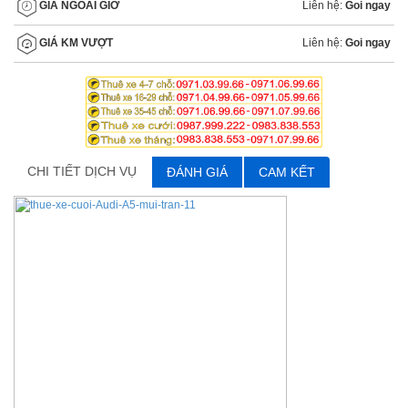
Liên hệ:
Goi ngay
GIÁ NGOÀI GIỜ
Liên hệ:
Goi ngay
GIÁ KM VƯỢT
CHI TIẾT DỊCH VỤ
ĐÁNH GIÁ
CAM KẾT