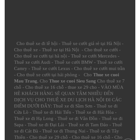
Cho thuê xe đi lễ hội
-
Thuê xe cưới giá rẻ tại Hà Nội
-
Cho thuê xe
-
Thuê xe tại Hà Nội
-
Cho thuê xe cưới
-
Cho thuê xe cưới tại hà nội
-
Thuê xe cưới Mercedes
-
Thuê xe cưới Audi
-
Thuê xe cưới BMW
-
Thuê xe cưới
Camry
-
Thuê xe cưới Lexus
-
Cho thuê xe cưới mui trần
-
Cho thuê xe cưới tại hải phòng
- Cho
Thue xe cuoi
Mau Trang
, Cho
Thue xe cuoi Sieu Sang
Cho thuê xe 7
chỗ
-
Cho thuê xe 16 chỗ
-
thue xe 29 cho
- VÀO MÙA
HÈ KHÁCH HÀNG SẼ QUAN TÂM NHIỀU ĐẾN
DỊCH VỤ CHO THUÊ XE DU LỊCH HÀ NỘI ĐI CÁC
ĐIỂM DƯỚI ĐÂY:
Thuê xe đi Sầm Sơn
-
Thuê xe đi
Cửa Lò
-
Thuê xe đi Hải Tiến
-
Thuê xe đi Hải Hòa
-
Thuê xe đi Hạ Long
-
Thuê xe đi Vân Đồn
-
Thuê xe đi
Sapa
-
Thuê xe đi Đại Lải
-
Thuê xe đi Tam Đảo
-
Thuê
xe đi Cát Bà
-
Thuê xe đi Thung Nai
-
Thuê xe đi Tây
Thiên
-
Cho thuê xe 29 chỗ
-
Cho thuê xe 16 chỗ
-
Cho