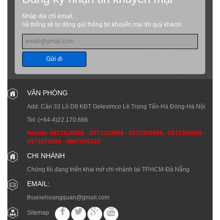
Nhập địa chỉ email,
hệ thống sẽ tự động gửi thông tin khuyến mại tới quý khách!
Gửi đi
VĂN PHÒNG
Add: Căn 33 Lô D8 KĐT Geleximco Lê Trọng Tấn-Hà Đông-Hà Nội
Tel:
(+84-4)22.170.666
Hotline:
0971039966
-
0971049966
-
0971059966
-
0971069966
-
0971079966
-
0987999222
CHI NHÁNH
Chúng tôi đang triển khai mở chi nhánh tại TP.HCM-Đà Nẵng
EMAIL:
thuexehoangquan@gmail.com
Sitemap