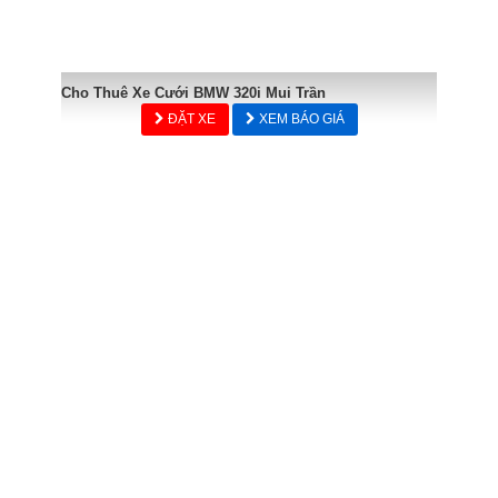
Cho Thuê Xe Cưới BMW 320i Mui Trần
ĐẶT XE
XEM BÁO GIÁ