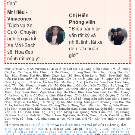
tính"
Mr Hiếu -
Chị Hiền -
Vinaconex
Phóng viên
"Dịch vụ Xe
" Điều hành tư
Cưới Chuyên
vấn rất kỹ và
nghiệp giá tốt:
nhiệt tình, lái xe
Xe Mới-Sạch
đến rất chuẩn
sẽ, Hoa đẹp
giờ"
mình rất ưng ý"
thue-xe-cuoi-Audi-A5-mui-tran-11 đi và ở tại Cát Bà, Hạ Long Tuần Châu, Trà Cổ, Móng
Cái, Lào Cai Sapa, Mộc Châu, K9 Đá Chông, Khoang Xanh Suối Tiên, Động Thác Bờ,
Tam Đảo, Thung Nai Hòa Bình, Quan Lạn, Đồ Sơn, Đầm Long, Thiên Sơn Suối Ngà,
Biển Hải Hòa, Biển Hải Thịnh, Sầm Sơn, Cửa Lò, Quất Lâm, Cô Tô, Quan Lạn, Thiên
Cầm, Lạng Sơn, Nhật Lệ, Hồ Núi Cốc, Mù Căng Chải, Hồ Ba Bể, Vân Đồn, Cửa Tùng,
Huế, Tĩnh Gia, Khoang Xanh, Yên Tử, Đền Hùng, Cửa Ông Yên Tử Chùa Ba Vàng, Côn
Sơn Kiếp Bạc, Đền Trần, Chùa Bái Đính, Bái Đính Tràng An, Tam Cốc Bích Động, Tây
Thiên, Tây Thiên Thiền Viện, Phủ Giầy, Bà Chúa Kho, Đền Vua Đinh Lê, Đền Gióng,
Chùa Hương, Làng Cổ Đường Lâm, Đền Gióng, Chùa Mía, Lăng Ngô Quyền, Chùa Mía
Đền Và, Hồ Tiên Sa, Hồ Đại Lải, Lăng Cô, Chùa Cổ Lễ, Thác Bản Giốc Cao Bằng, Phong
Nha - Nhật Lệ, Đà Nẵng, Đà Nẵng Hội An, Nha Trang, Suối Nước Khoáng Kim Bôi, Mai
Châu, Hồ Núi Cốc, Suối Nước Khoáng Thanh Thủy, Tuần Mẫu Linh Giang, Yên Phong,
Bắc Ninh, Nam Định, Bắc Giang, Thái Nguyên Sam Sung, Sơn La, Điện Biên, Hoa Binh,
Yên Bái, Lai Châu, Phú Thọ, Hưng Yên, Móng Cái, Quảng Ninh, Cẩm Phả, Hải Phòng,
Hà Nam, Phủ Lý, Ninh Bình, Thanh Hóa, Nghệ An, Hà Tĩnh, Quảng Bình, Cao Bằng, Bắc
Cạn, vinh, đà nẵng, huế, nha trang, tphcm, vũng tàu, phú yên, cần thơ, quảng nam, hội
an.
CÁC DỊCH VỤ
CHO THUÊ XE Ô TÔ
VA
THUÊ XE DU LỊCH GIÁ RẺ
CỦA HOÀNG QUÂN:
THUÊ XE DU LỊCH HÀ NỘI
TỪ 4 ĐẾN 45 CHỖ GIÁ RẺ-
THUÊ XE 7 CHỖ
-
THUÊ XE 16
CHỖ HÀ NỘI
-
THUÊ XE 29 CHỖ
-
THUÊ XE 45 CHỖ TẠI HÀ NỘI
-
THUÊ XE CƯỚI TẠI