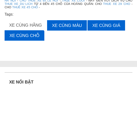
HÀ NỘI
-
CHO THUÊ XE ĐI LỄ HỘI
-
THUE XE CUOI
- HÃY ĐẾN VỚI DỊCH VỤ CHO
THUE XE DU LICH
TỪ 4 ĐẾN 45 CHỖ CỦA HOÀNG QUÂN: CHO
THUE XE 29 CHO
-
CHO
THUÊ XE 45 CHỖ
-
Tags:
XE CÙNG HÃNG
XE CÙNG MÀU
XE CÙNG GIÁ
XE CÙNG CHỖ
XE NỔI BẬT