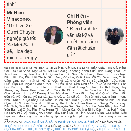
tính"
Mr Hiếu -
Chị Hiền -
Vinaconex
Phóng viên
"Dịch vụ Xe
" Điều hành tư
Cưới Chuyên
vấn rất kỹ và
nghiệp giá tốt:
nhiệt tình, lái xe
Xe Mới-Sạch
đến rất chuẩn
sẽ, Hoa đẹp
giờ"
mình rất ưng ý"
thue-xe-cuoi-Audi-A5-mui-tran (2) đi và ở tại Cát Bà, Hạ Long Tuần Châu, Trà Cổ, Móng
Cái, Lào Cai Sapa, Mộc Châu, K9 Đá Chông, Khoang Xanh Suối Tiên, Động Thác Bờ,
Tam Đảo, Thung Nai Hòa Bình, Quan Lạn, Đồ Sơn, Đầm Long, Thiên Sơn Suối Ngà,
Biển Hải Hòa, Biển Hải Thịnh, Sầm Sơn, Cửa Lò, Quất Lâm, Cô Tô, Quan Lạn, Thiên
Cầm, Lạng Sơn, Nhật Lệ, Hồ Núi Cốc, Mù Căng Chải, Hồ Ba Bể, Vân Đồn, Cửa Tùng,
Huế, Tĩnh Gia, Khoang Xanh, Yên Tử, Đền Hùng, Cửa Ông Yên Tử Chùa Ba Vàng, Côn
Sơn Kiếp Bạc, Đền Trần, Chùa Bái Đính, Bái Đính Tràng An, Tam Cốc Bích Động, Tây
Thiên, Tây Thiên Thiền Viện, Phủ Giầy, Bà Chúa Kho, Đền Vua Đinh Lê, Đền Gióng,
Chùa Hương, Làng Cổ Đường Lâm, Đền Gióng, Chùa Mía, Lăng Ngô Quyền, Chùa Mía
Đền Và, Hồ Tiên Sa, Hồ Đại Lải, Lăng Cô, Chùa Cổ Lễ, Thác Bản Giốc Cao Bằng, Phong
Nha - Nhật Lệ, Đà Nẵng, Đà Nẵng Hội An, Nha Trang, Suối Nước Khoáng Kim Bôi, Mai
Châu, Hồ Núi Cốc, Suối Nước Khoáng Thanh Thủy, Tuần Mẫu Linh Giang, Yên Phong,
Bắc Ninh, Nam Định, Bắc Giang, Thái Nguyên Sam Sung, Sơn La, Điện Biên, Hoa Binh,
Yên Bái, Lai Châu, Phú Thọ, Hưng Yên, Móng Cái, Quảng Ninh, Cẩm Phả, Hải Phòng,
Hà Nam, Phủ Lý, Ninh Bình, Thanh Hóa, Nghệ An, Hà Tĩnh, Quảng Bình, Cao Bằng, Bắc
Cạn, vinh, đà nẵng, huế, nha trang, tphcm, vũng tàu, phú yên, cần thơ, quảng nam, hội
an.
CÁC DỊCH VỤ
CHO THUÊ XE Ô TÔ
VA
THUÊ XE DU LỊCH GIÁ RẺ
CỦA HOÀNG QUÂN:
THUÊ XE DU LỊCH HÀ NỘI
TỪ 4 ĐẾN 45 CHỖ GIÁ RẺ-
THUÊ XE 7 CHỖ
-
THUÊ XE 16
CHỖ HÀ NỘI
-
THUÊ XE 29 CHỖ
-
THUÊ XE 45 CHỖ TẠI HÀ NỘI
-
THUÊ XE CƯỚI TẠI