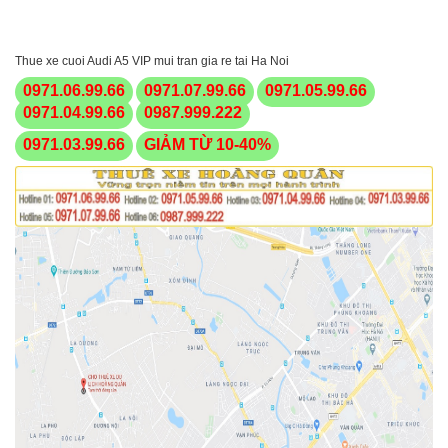
Thue xe cuoi Audi A5 VIP mui tran gia re tai Ha Noi
0971.06.99.66
0971.07.99.66
0971.05.99.66
0971.04.99.66
0987.999.222
0971.03.99.66
GIẢM TỪ 10-40%