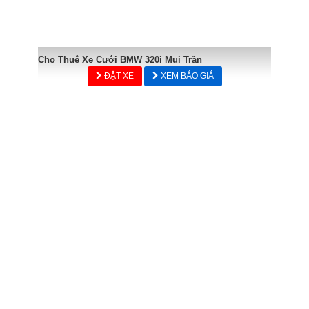
Cho Thuê Xe Cưới BMW 320i Mui Trần
ĐẶT XE
XEM BÁO GIÁ