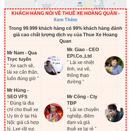
KHÁCH HÀNG NÓI VỀ THUÊ XE HOÀNG QUÂN
-
Xem Thêm
Trong 99.999 khách hàng có 99% khách hàng đánh
giá cao chất lượng dịch vụ của Thue Xe Hoang
Quan
Mr. Giao - CEO
Mr Nam - Qua
EPI.Co.,Ltd
Trực tuyến
" Lái xe nhiệt
" Xe sạch sẽ,
tình, vui vẻ,
lái xe cẩn thận,
thông thạo
luôn đúng giờ "
đường "
Mr Hùng -
SEO VFS
Mr Công - Cty
" Đúng là địa
TĐP
chỉ cho thuê xe
" Lái xe chuyên
Uy tín ở tại Hà
nghiệp, điềm
Nội: giá cả hợp
đạm và giá
lý, Lxe rất vui
thuê xe lại rẻ "