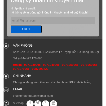
Đăng ký nhận tin khuyến mại
Nhập địa chỉ email,
hệ thống sẽ tự động gửi thông tin khuyến mại tới quý khách!
Gửi đi
VĂN PHÒNG
Add: Căn 33 Lô D8 KĐT Geleximco Lê Trọng Tấn-Hà Đông-Hà Nội
Tel:
(+84-4)22.170.666
Hotline:
0971039966
-
0971049966
-
0971059966
-
0971069966
-
0971079966
-
0987999222
CHI NHÁNH
Chúng tôi đang triển khai mở chi nhánh tại TP.HCM-Đà Nẵng
EMAIL:
thuexehoangquan@gmail.com
Sitemap