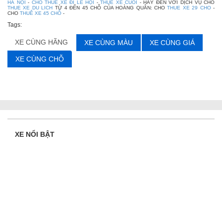
HÀ NỘI
-
CHO THUÊ XE ĐI LỄ HỘI
-
THUE XE CUOI
- HÃY ĐẾN VỚI DỊCH VỤ CHO
THUE XE DU LICH
TỪ 4 ĐẾN 45 CHỖ CỦA HOÀNG QUÂN: CHO
THUE XE 29 CHO
-
CHO
THUÊ XE 45 CHỖ
-
Tags:
XE CÙNG HÃNG
XE CÙNG MÀU
XE CÙNG GIÁ
XE CÙNG CHỖ
XE NỔI BẬT