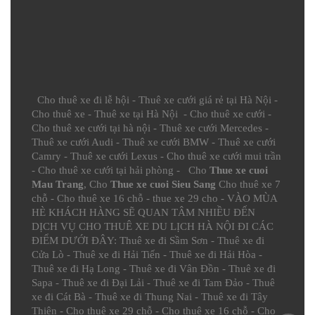
Cho thuê xe đi lễ hội
-
Thuê xe cưới giá rẻ tại Hà Nội
-
Cho thuê xe
-
Thuê xe tại Hà Nội
-
Cho thuê xe cưới
-
Cho thuê xe cưới tại hà nội
-
Thuê xe cưới Mercedes
-
Thuê xe cưới Audi
-
Thuê xe cưới BMW
-
Thuê xe cưới
Camry
-
Thuê xe cưới Lexus
-
Cho thuê xe cưới mui trần
-
Cho thuê xe cưới tại hải phòng
- Cho
Thue xe cuoi
Mau Trang
, Cho
Thue xe cuoi Sieu Sang
Cho thuê xe 7
chỗ
-
Cho thuê xe 16 chỗ
-
thue xe 29 cho
- VÀO MÙA
HÈ KHÁCH HÀNG SẼ QUAN TÂM NHIỀU ĐẾN
DỊCH VỤ CHO THUÊ XE DU LỊCH HÀ NỘI ĐI CÁC
ĐIỂM DƯỚI ĐÂY:
Thuê xe đi Sầm Sơn
-
Thuê xe đi
Cửa Lò
-
Thuê xe đi Hải Tiến
-
Thuê xe đi Hải Hòa
-
Thuê xe đi Hạ Long
-
Thuê xe đi Vân Đồn
-
Thuê xe đi
Sapa
-
Thuê xe đi Đại Lải
-
Thuê xe đi Tam Đảo
-
Thuê
xe đi Cát Bà
-
Thuê xe đi Thung Nai
-
Thuê xe đi Tây
Thiên
-
Cho thuê xe 29 chỗ
-
Cho thuê xe 16 chỗ
-
Cho