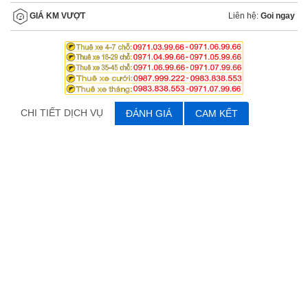
Liên hệ:
Goi ngay
GIÁ KM VƯỢT
CHI TIẾT DỊCH VỤ
ĐÁNH GIÁ
CAM KẾT