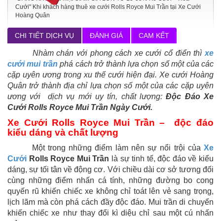
Cưới" Khi khách hàng thuê xe cưới Rolls Royce Mui Trần tại Xe Cưới
Hoàng Quân
CHI TIẾT DỊCH VỤ
ĐÁNH GIÁ
CAM KẾT
Nhàm chán với phong cách xe cưới cổ điển thì
xe
cưới mui trần
phá cách trở thành lựa chọn số một của các
cặp uyên ương trong xu thế cưới hiện đại. Xe cưới Hoàng
Quân trở thành địa chỉ lựa chọn số một của các cặp uyên
ương với dịch vụ mới uy tín, chất lượng:
Độc Đáo Xe
Cưới Rolls Royce Mui Trần Ngày Cưới.
Xe Cưới Rolls Royce Mui Trần – độc đáo
kiểu dáng và chất lượng
Một trong những điểm làm nên sự nổi trội của
Xe
Cưới
Rolls Royce Mui Trần
là sự tinh tế, độc đáo về kiểu
dáng, sự tối tân về động cơ. Với chiều dài cơ sở tương đối
cùng những điểm nhấn cá tính, những đường bo cong
quyến rũ khiến chiếc xe không chỉ toát lên vẻ sang trọng,
lịch lãm mà còn phá cách đầy độc đáo. Mui trần di chuyển
khiến chiếc xe như thay đổi kì diệu chỉ sau một cú nhấn