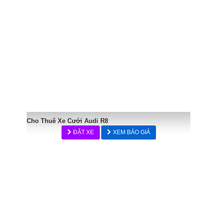
Cho Thuê Xe Cưới Audi R8
ĐẶT XE
XEM BÁO GIÁ