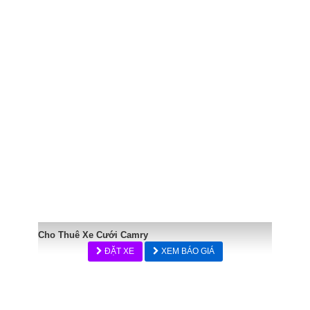
Cho Thuê Xe Cưới Camry
ĐẶT XE
XEM BÁO GIÁ