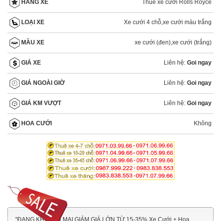
Thuê xe cưới Rolls Royce
HÃNG XE
Xe cưới 4 chỗ
,
xe cưới màu trắng
LOẠI XE
xe cưới (đen)
,
xe cưới (trắng)
MẦU XE
Liên hệ:
Goi ngay
GIÁ XE
Liên hệ:
Goi ngay
GIÁ NGOÀI GIỜ
Liên hệ:
Goi ngay
GIÁ KM VƯỢT
Không
HOA CƯỚI
"ĐANG KHUYẾN MẠI GIẢM GIÁ LỚN TỪ 15-35% Xe Cưới + Hoa