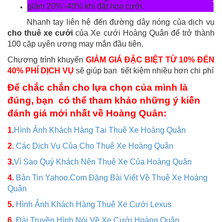
giảm 20% -40% khi đặt hoa cưới.
Nhanh tay liên hệ đến đường dây nóng của dịch vụ
cho thuê xe cưới
của Xe cưới Hoàng Quân để trở thành
100 cặp uyên ương may mắn đầu tiên.
Chương trình khuyến
GIẢM GIÁ ĐẶC BIỆT TỪ 10% ĐẾN
40% PHÍ DỊCH VỤ
sẽ giúp bạn tiết kiệm nhiều hơn chi phí
Để chắc chắn cho lựa chọn của mình là
đúng, bạn có thể tham khảo những ý kiến
đánh giá mới nhất về Hoàng Quân:
1
.
Hình Ảnh Khách Hàng Tại Thuê Xe Hoàng Quân
2
.
Các Dịch Vụ Của Cho Thuê Xe Hoàng Quân
3
.
Vì Sao Quý Khách Nên Thuê Xe Của Hoàng Quân
4.
Bản Tin Yahoo.Com Đăng Bài Viết Về Thuê Xe Hoàng
Quân
5
.
Hình Ảnh Khách Hàng Thuê Xe Cưới Lexus
6
.
Đài Truyền Hình Nói Về Xe Cưới Hoàng Quân