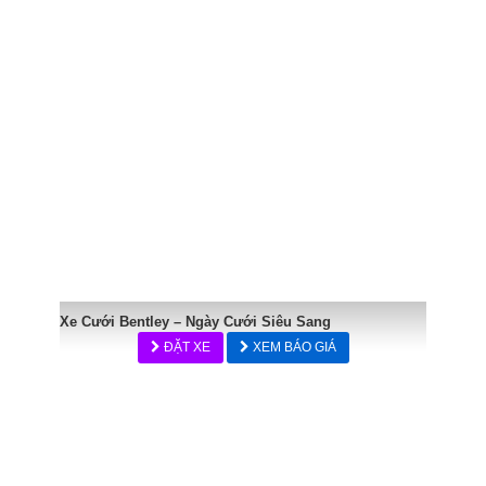
Xe Cưới Bentley – Ngày Cưới Siêu Sang
ĐẶT XE
XEM BÁO GIÁ