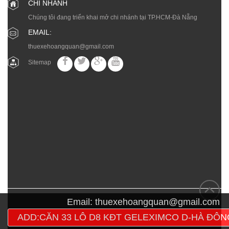
CHI NHÁNH
Chúng tôi đang triển khai mở chi nhánh tại TP.HCM-Đà Nẵng
EMAIL:
thuexehoangquan@gmail.com
Sitemap
Email:
thuexehoangquan@gmail.com
ADD:CĂN 33 LÔ D8 KĐT GELEXIMCO D-HÀ ĐÔN