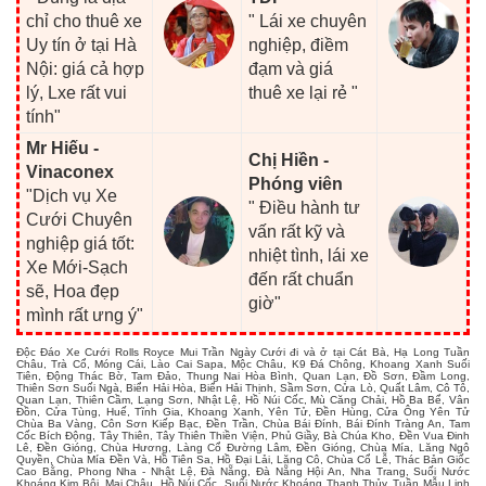
chỉ cho thuê xe
" Lái xe chuyên
Uy tín ở tại Hà
nghiệp, điềm
Nội: giá cả hợp
đạm và giá
lý, Lxe rất vui
thuê xe lại rẻ "
tính"
Mr Hiếu -
Chị Hiền -
Vinaconex
Phóng viên
"Dịch vụ Xe
" Điều hành tư
Cưới Chuyên
vấn rất kỹ và
nghiệp giá tốt:
nhiệt tình, lái xe
Xe Mới-Sạch
đến rất chuẩn
sẽ, Hoa đẹp
giờ"
mình rất ưng ý"
Độc Đáo Xe Cưới Rolls Royce Mui Trần Ngày Cưới đi và ở tại Cát Bà, Hạ Long Tuần
Châu, Trà Cổ, Móng Cái, Lào Cai Sapa, Mộc Châu, K9 Đá Chông, Khoang Xanh Suối
Tiên, Động Thác Bờ, Tam Đảo, Thung Nai Hòa Bình, Quan Lạn, Đồ Sơn, Đầm Long,
Thiên Sơn Suối Ngà, Biển Hải Hòa, Biển Hải Thịnh, Sầm Sơn, Cửa Lò, Quất Lâm, Cô Tô,
Quan Lạn, Thiên Cầm, Lạng Sơn, Nhật Lệ, Hồ Núi Cốc, Mù Căng Chải, Hồ Ba Bể, Vân
Đồn, Cửa Tùng, Huế, Tĩnh Gia, Khoang Xanh, Yên Tử, Đền Hùng, Cửa Ông Yên Tử
Chùa Ba Vàng, Côn Sơn Kiếp Bạc, Đền Trần, Chùa Bái Đính, Bái Đính Tràng An, Tam
Cốc Bích Động, Tây Thiên, Tây Thiên Thiền Viện, Phủ Giầy, Bà Chúa Kho, Đền Vua Đinh
Lê, Đền Gióng, Chùa Hương, Làng Cổ Đường Lâm, Đền Gióng, Chùa Mía, Lăng Ngô
Quyền, Chùa Mía Đền Và, Hồ Tiên Sa, Hồ Đại Lải, Lăng Cô, Chùa Cổ Lễ, Thác Bản Giốc
Cao Bằng, Phong Nha - Nhật Lệ, Đà Nẵng, Đà Nẵng Hội An, Nha Trang, Suối Nước
Khoáng Kim Bôi, Mai Châu, Hồ Núi Cốc, Suối Nước Khoáng Thanh Thủy, Tuần Mẫu Linh