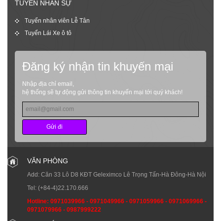
TUYỂN NHÂN SỰ
Tuyển nhân viên Lễ Tân
Tuyển Lái Xe ô tô
Đăng ký nhận tin khuyến mại
Nhập địa chỉ email,
hệ thống sẽ tự động gửi thông tin khuyến mại tới quý khách!
Gửi đi
VĂN PHÒNG
Add: Căn 33 Lô D8 KĐT Geleximco Lê Trọng Tấn-Hà Đông-Hà Nội
Tel:
(+84-4)22.170.666
Hotline:
0971039966
-
0971049966
-
0971059966
-
0971069966
-
0971079966
-
0987999222