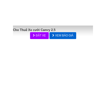
Cho Thuê Xe cưới Camry 2.5
ĐẶT XE
XEM BÁO GIÁ