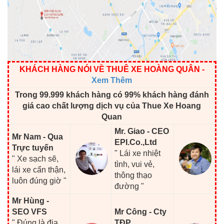
KHÁCH HÀNG NÓI VỀ THUÊ XE HOÀNG QUÂN
-
Xem Thêm
Trong 99.999 khách hàng có 99% khách hàng đánh
giá cao chất lượng dịch vụ của Thue Xe Hoang
Quan
Mr. Giao - CEO
Mr Nam - Qua
EPI.Co.,Ltd
Trực tuyến
" Lái xe nhiệt
" Xe sạch sẽ,
tình, vui vẻ,
lái xe cẩn thận,
thông thạo
luôn đúng giờ "
đường "
Mr Hùng -
SEO VFS
Mr Công - Cty
" Đúng là địa
TĐP