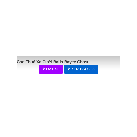
Cho Thuê Xe Cưới Rolls Royce Ghost
ĐẶT XE
XEM BÁO GIÁ