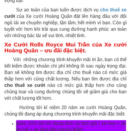
trọng đại.
Sự an toàn của bạn luôn được dịch vụ
cho thuê xe
cưới
của Xe cưới Hoàng Quân đặt lên hàng đầu với đội
ngũ lái xe chuyên nghiệp, tận tâm, hết mình vì bạn. Còn gì
tuyệt vời hơn khi trải qua cung đường hạnh phúc an toàn
với những bác tài xế vui tính, nhiệt tình.
Xe Cưới Rolls Royce Mui Trần của Xe cưới
Hoàng Quân – ưu đãi đặc biệt.
Với những chương trình khuyến mãi tri ân, bạn có thể
tiết kiệm được khoản chi phí khổng lồ sau ngày trọng đại.
Bạn sẽ không tìm được địa chỉ cho thuê nào có mức giá
thấp hơn với cùng chất lượng. Nếu bạn tìm được địa chỉ
cho thuê xe cưới
nào có mức giá thấp hơn cho cùng
chủng loại và cung đường chúng tôi sẽ giảm giá cho bạn
với chất lượng tốt hơn.
Hướng tới kỉ niệm 20 năm xe cưới Hoàng Quân,
chúng tôi đang áp dụng chương trình khuyến mãi đặc biệt:
giảm 10% khi sử dụng dịch vụ trọn gói ( xe hoa + xe
ăn hỏi + xe đưa đón người thân)