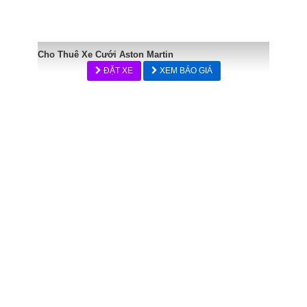
Cho Thuê Xe Cưới Aston Martin
ĐẶT XE
XEM BÁO GIÁ