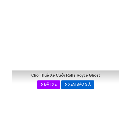
Cho Thuê Xe Cưới Rolls Royce Ghost
ĐẶT XE
XEM BÁO GIÁ