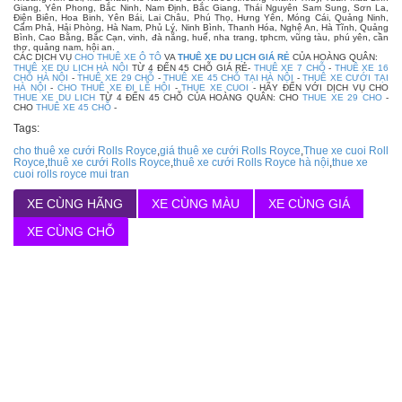
Giang, Yên Phong, Bắc Ninh, Nam Định, Bắc Giang, Thái Nguyên Sam Sung, Sơn La,
Điện Biên, Hoa Binh, Yên Bái, Lai Châu, Phú Thọ, Hưng Yên, Móng Cái, Quảng Ninh,
Cẩm Phả, Hải Phòng, Hà Nam, Phủ Lý, Ninh Bình, Thanh Hóa, Nghệ An, Hà Tĩnh, Quảng
Bình, Cao Bằng, Bắc Cạn, vinh, đà nẵng, huế, nha trang, tphcm, vũng tàu, phú yên, cần
thơ, quảng nam, hội an.
CÁC DỊCH VỤ
CHO THUÊ XE Ô TÔ
VA
THUÊ XE DU LỊCH GIÁ RẺ
CỦA HOÀNG QUÂN:
THUÊ XE DU LỊCH HÀ NỘI
TỪ 4 ĐẾN 45 CHỖ GIÁ RẺ-
THUÊ XE 7 CHỖ
-
THUÊ XE 16
CHỖ HÀ NỘI
-
THUÊ XE 29 CHỖ
-
THUÊ XE 45 CHỖ TẠI HÀ NỘI
-
THUÊ XE CƯỚI TẠI
HÀ NỘI
-
CHO THUÊ XE ĐI LỄ HỘI
-
THUE XE CUOI
- HÃY ĐẾN VỚI DỊCH VỤ CHO
THUE XE DU LICH
TỪ 4 ĐẾN 45 CHỖ CỦA HOÀNG QUÂN: CHO
THUE XE 29 CHO
-
CHO
THUÊ XE 45 CHỖ
-
Tags:
cho thuê xe cưới Rolls Royce
,
giá thuê xe cưới Rolls Royce
,
Thue xe cuoi Roll
Royce
,
thuê xe cưới Rolls Royce
,
thuê xe cưới Rolls Royce hà nội
,
thue xe
cuoi rolls royce mui tran
XE CÙNG HÃNG
XE CÙNG MÀU
XE CÙNG GIÁ
XE CÙNG CHỖ