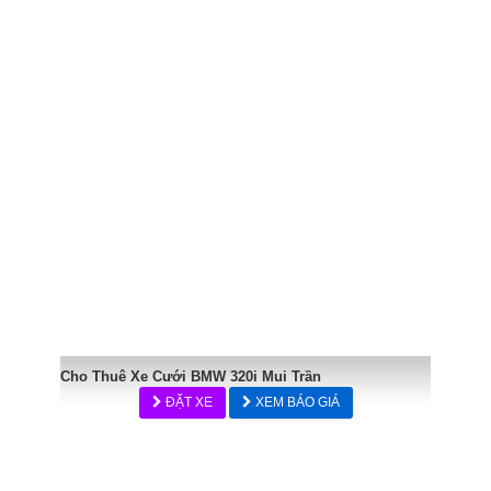
Cho Thuê Xe Cưới BMW 320i Mui Trần
ĐẶT XE
XEM BÁO GIÁ