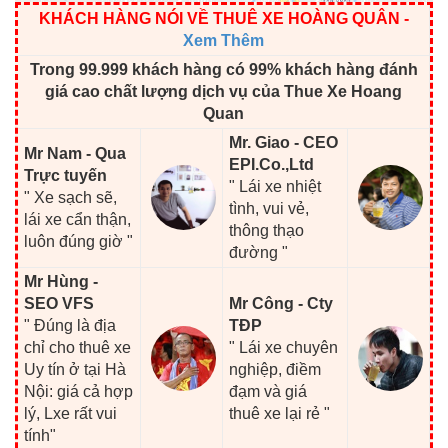
KHÁCH HÀNG NÓI VỀ THUÊ XE HOÀNG QUÂN
-
Xem Thêm
Trong 99.999 khách hàng có 99% khách hàng đánh
giá cao chất lượng dịch vụ của Thue Xe Hoang
Quan
Mr. Giao - CEO
Mr Nam - Qua
EPI.Co.,Ltd
Trực tuyến
" Lái xe nhiệt
" Xe sạch sẽ,
tình, vui vẻ,
lái xe cẩn thận,
thông thạo
luôn đúng giờ "
đường "
Mr Hùng -
SEO VFS
Mr Công - Cty
" Đúng là địa
TĐP
chỉ cho thuê xe
" Lái xe chuyên
Uy tín ở tại Hà
nghiệp, điềm
Nội: giá cả hợp
đạm và giá
lý, Lxe rất vui
thuê xe lại rẻ "
tính"