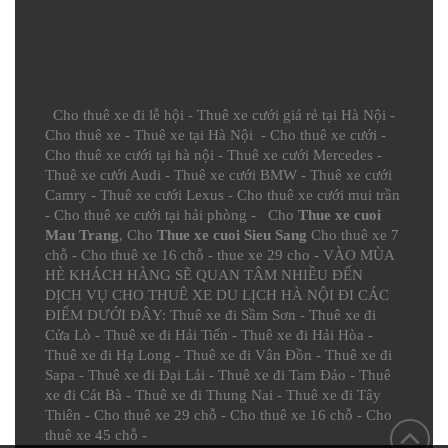
Cho thuê xe đi lễ hội
-
Thuê xe cưới giá rẻ tại Hà Nội
-
Cho thuê xe
-
Thuê xe tại Hà Nội
-
Cho thuê xe cưới
-
Cho thuê xe cưới tại hà nội
-
Thuê xe cưới Mercedes
-
Thuê xe cưới Audi
-
Thuê xe cưới BMW
-
Thuê xe cưới
Camry
-
Thuê xe cưới Lexus
-
Cho thuê xe cưới mui trần
-
Cho thuê xe cưới tại hải phòng
- Cho
Thue xe cuoi
Mau Trang
, Cho
Thue xe cuoi Sieu Sang
Cho thuê xe 7
chỗ
-
Cho thuê xe 16 chỗ
-
thue xe 29 cho
- VÀO MÙA
HÈ KHÁCH HÀNG SẼ QUAN TÂM NHIỀU ĐẾN
DỊCH VỤ CHO THUÊ XE DU LỊCH HÀ NỘI ĐI CÁC
ĐIỂM DƯỚI ĐÂY:
Thuê xe đi Sầm Sơn
-
Thuê xe đi
Cửa Lò
-
Thuê xe đi Hải Tiến
-
Thuê xe đi Hải Hòa
-
Thuê xe đi Hạ Long
-
Thuê xe đi Vân Đồn
-
Thuê xe đi
Sapa
-
Thuê xe đi Đại Lải
-
Thuê xe đi Tam Đảo
-
Thuê
xe đi Cát Bà
-
Thuê xe đi Thung Nai
-
Thuê xe đi Tây
Thiên
-
Cho thuê xe 29 chỗ
-
Cho thuê xe 16 chỗ
-
Cho
thuê xe 45 chỗ
-