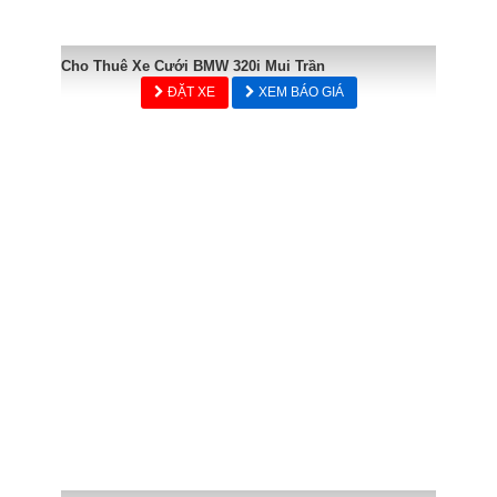
Cho Thuê Xe Cưới BMW 320i Mui Trần
ĐẶT XE
XEM BÁO GIÁ