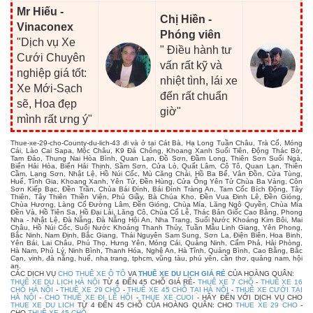
Mr Hiếu -
Chị Hiền -
Vinaconex
Phóng viên
"Dịch vụ Xe
" Điều hành tư
Cưới Chuyên
vấn rất kỹ và
nghiệp giá tốt:
nhiệt tình, lái xe
Xe Mới-Sạch
đến rất chuẩn
sẽ, Hoa đẹp
giờ"
mình rất ưng ý"
Thue-xe-29-cho-County-du-lich-43 đi và ở tại Cát Bà, Hạ Long Tuần Châu, Trà Cổ, Móng
Cái, Lào Cai Sapa, Mộc Châu, K9 Đá Chông, Khoang Xanh Suối Tiên, Động Thác Bờ,
Tam Đảo, Thung Nai Hòa Bình, Quan Lạn, Đồ Sơn, Đầm Long, Thiên Sơn Suối Ngà,
Biển Hải Hòa, Biển Hải Thịnh, Sầm Sơn, Cửa Lò, Quất Lâm, Cô Tô, Quan Lạn, Thiên
Cầm, Lạng Sơn, Nhật Lệ, Hồ Núi Cốc, Mù Căng Chải, Hồ Ba Bể, Vân Đồn, Cửa Tùng,
Huế, Tĩnh Gia, Khoang Xanh, Yên Tử, Đền Hùng, Cửa Ông Yên Tử Chùa Ba Vàng, Côn
Sơn Kiếp Bạc, Đền Trần, Chùa Bái Đính, Bái Đính Tràng An, Tam Cốc Bích Động, Tây
Thiên, Tây Thiên Thiền Viện, Phủ Giầy, Bà Chúa Kho, Đền Vua Đinh Lê, Đền Gióng,
Chùa Hương, Làng Cổ Đường Lâm, Đền Gióng, Chùa Mía, Lăng Ngô Quyền, Chùa Mía
Đền Và, Hồ Tiên Sa, Hồ Đại Lải, Lăng Cô, Chùa Cổ Lễ, Thác Bản Giốc Cao Bằng, Phong
Nha - Nhật Lệ, Đà Nẵng, Đà Nẵng Hội An, Nha Trang, Suối Nước Khoáng Kim Bôi, Mai
Châu, Hồ Núi Cốc, Suối Nước Khoáng Thanh Thủy, Tuần Mẫu Linh Giang, Yên Phong,
Bắc Ninh, Nam Định, Bắc Giang, Thái Nguyên Sam Sung, Sơn La, Điện Biên, Hoa Binh,
Yên Bái, Lai Châu, Phú Thọ, Hưng Yên, Móng Cái, Quảng Ninh, Cẩm Phả, Hải Phòng,
Hà Nam, Phủ Lý, Ninh Bình, Thanh Hóa, Nghệ An, Hà Tĩnh, Quảng Bình, Cao Bằng, Bắc
Cạn, vinh, đà nẵng, huế, nha trang, tphcm, vũng tàu, phú yên, cần thơ, quảng nam, hội
an.
CÁC DỊCH VỤ
CHO THUÊ XE Ô TÔ
VA
THUÊ XE DU LỊCH GIÁ RẺ
CỦA HOÀNG QUÂN:
THUÊ XE DU LỊCH HÀ NỘI
TỪ 4 ĐẾN 45 CHỖ GIÁ RẺ-
THUÊ XE 7 CHỖ
-
THUÊ XE 16
CHỖ HÀ NỘI
-
THUÊ XE 29 CHỖ
-
THUÊ XE 45 CHỖ TẠI HÀ NỘI
-
THUÊ XE CƯỚI TẠI
HÀ NỘI
-
CHO THUÊ XE ĐI LỄ HỘI
-
THUE XE CUOI
- HÃY ĐẾN VỚI DỊCH VỤ CHO
THUE XE DU LICH
TỪ 4 ĐẾN 45 CHỖ CỦA HOÀNG QUÂN: CHO
THUE XE 29 CHO
-
CHO
THUÊ XE 45 CHỖ
-