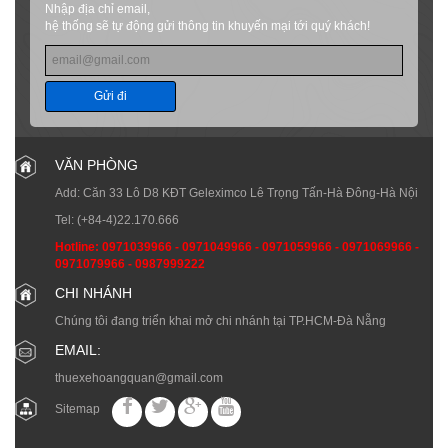
Nhập địa chỉ email,
hệ thống sẽ tự động gửi thông tin khuyến mại tới quý khách!
Gửi đi
VĂN PHÒNG
Add: Căn 33 Lô D8 KĐT Geleximco Lê Trọng Tấn-Hà Đông-Hà Nội
Tel:
(+84-4)22.170.666
Hotline:
0971039966
-
0971049966
-
0971059966
-
0971069966
-
0971079966
-
0987999222
CHI NHÁNH
Chúng tôi đang triển khai mở chi nhánh tại TP.HCM-Đà Nẵng
EMAIL:
thuexehoangquan@gmail.com
Sitemap