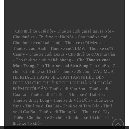
Cho thuê xe đi lễ hội
-
Thuê xe cưới giá rẻ tại Hà Nội
-
Cho thuê xe
-
Thuê xe tại Hà Nội
-
Cho thuê xe cưới
-
Cho thuê xe cưới tại hà nội
-
Thuê xe cưới Mercedes
-
Thuê xe cưới Audi
-
Thuê xe cưới BMW
-
Thuê xe cưới
Camry
-
Thuê xe cưới Lexus
-
Cho thuê xe cưới mui trần
-
Cho thuê xe cưới tại hải phòng
- Cho
Thue xe cuoi
Mau Trang
, Cho
Thue xe cuoi Sieu Sang
Cho thuê xe 7
chỗ
-
Cho thuê xe 16 chỗ
-
thue xe 29 cho
- VÀO MÙA
HÈ KHÁCH HÀNG SẼ QUAN TÂM NHIỀU ĐẾN
DỊCH VỤ CHO THUÊ XE DU LỊCH HÀ NỘI ĐI CÁC
ĐIỂM DƯỚI ĐÂY:
Thuê xe đi Sầm Sơn
-
Thuê xe đi
Cửa Lò
-
Thuê xe đi Hải Tiến
-
Thuê xe đi Hải Hòa
-
Thuê xe đi Hạ Long
-
Thuê xe đi Vân Đồn
-
Thuê xe đi
Sapa
-
Thuê xe đi Đại Lải
-
Thuê xe đi Tam Đảo
-
Thuê
xe đi Cát Bà
-
Thuê xe đi Thung Nai
-
Thuê xe đi Tây
Thiên
-
Cho thuê xe 29 chỗ
-
Cho thuê xe 16 chỗ
-
Cho
thuê xe 45 chỗ
-