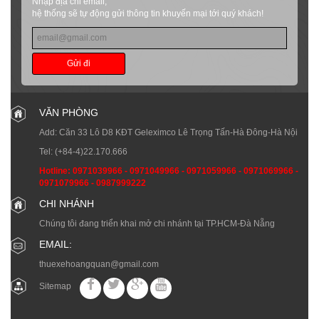
Nhập địa chỉ email,
hệ thống sẽ tự động gửi thông tin khuyến mại tới quý khách!
Gửi đi
VĂN PHÒNG
Add: Căn 33 Lô D8 KĐT Geleximco Lê Trọng Tấn-Hà Đông-Hà Nội
Tel:
(+84-4)22.170.666
Hotline:
0971039966
-
0971049966
-
0971059966
-
0971069966
-
0971079966
-
0987999222
CHI NHÁNH
Chúng tôi đang triển khai mở chi nhánh tại TP.HCM-Đà Nẵng
EMAIL:
thuexehoangquan@gmail.com
Sitemap