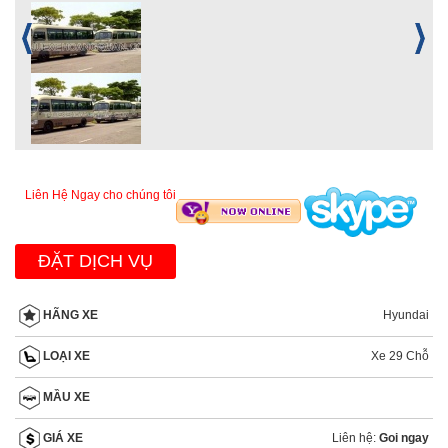
Liên Hệ Ngay cho chúng tôi
ĐẶT DỊCH VỤ
Hyundai
HÃNG XE
Xe 29 Chỗ
LOẠI XE
MẦU XE
Liên hệ:
Goi ngay
GIÁ XE