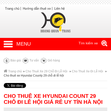
Trang chủ
Hướng dẫn thuê xe
Liên hệ
MENU
Tìm kiếm xe
Báo giá
Tư vấn
Giỏ hàng
Trang chủ
»
Cho Thuê Xe 29 Chỗ Đi Lễ Hội
»
Cho Thuê Xe Đi Lễ Hội
»
Cho thuê xe Hyundai County 29 chỗ đi lễ hội
CHO THUÊ XE HYUNDAI COUNT 29
CHỖ ĐI LỄ HỘI GIÁ RẺ UY TÍN HÀ NỘI