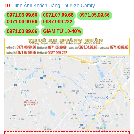
10
.
Hình Ảnh Khách Hàng Thuê Xe Camry
0971.06.99.66
0971.07.99.66
0971.05.99.66
0971.04.99.66
0987.999.222
0971.03.99.66
GIẢM TỪ 10-40%