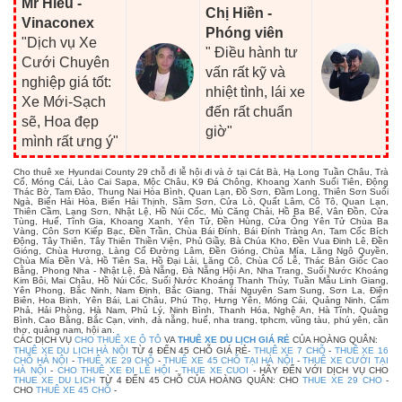
Mr Hiếu -
Chị Hiền -
Vinaconex
Phóng viên
"Dịch vụ Xe
" Điều hành tư
Cưới Chuyên
vấn rất kỹ và
nghiệp giá tốt:
nhiệt tình, lái xe
Xe Mới-Sạch
đến rất chuẩn
sẽ, Hoa đẹp
giờ"
mình rất ưng ý"
Cho thuê xe Hyundai County 29 chỗ đi lễ hội đi và ở tại Cát Bà, Hạ Long Tuần Châu, Trà
Cổ, Móng Cái, Lào Cai Sapa, Mộc Châu, K9 Đá Chông, Khoang Xanh Suối Tiên, Động
Thác Bờ, Tam Đảo, Thung Nai Hòa Bình, Quan Lạn, Đồ Sơn, Đầm Long, Thiên Sơn Suối
Ngà, Biển Hải Hòa, Biển Hải Thịnh, Sầm Sơn, Cửa Lò, Quất Lâm, Cô Tô, Quan Lạn,
Thiên Cầm, Lạng Sơn, Nhật Lệ, Hồ Núi Cốc, Mù Căng Chải, Hồ Ba Bể, Vân Đồn, Cửa
Tùng, Huế, Tĩnh Gia, Khoang Xanh, Yên Tử, Đền Hùng, Cửa Ông Yên Tử Chùa Ba
Vàng, Côn Sơn Kiếp Bạc, Đền Trần, Chùa Bái Đính, Bái Đính Tràng An, Tam Cốc Bích
Động, Tây Thiên, Tây Thiên Thiền Viện, Phủ Giầy, Bà Chúa Kho, Đền Vua Đinh Lê, Đền
Gióng, Chùa Hương, Làng Cổ Đường Lâm, Đền Gióng, Chùa Mía, Lăng Ngô Quyền,
Chùa Mía Đền Và, Hồ Tiên Sa, Hồ Đại Lải, Lăng Cô, Chùa Cổ Lễ, Thác Bản Giốc Cao
Bằng, Phong Nha - Nhật Lệ, Đà Nẵng, Đà Nẵng Hội An, Nha Trang, Suối Nước Khoáng
Kim Bôi, Mai Châu, Hồ Núi Cốc, Suối Nước Khoáng Thanh Thủy, Tuần Mẫu Linh Giang,
Yên Phong, Bắc Ninh, Nam Định, Bắc Giang, Thái Nguyên Sam Sung, Sơn La, Điện
Biên, Hoa Binh, Yên Bái, Lai Châu, Phú Thọ, Hưng Yên, Móng Cái, Quảng Ninh, Cẩm
Phả, Hải Phòng, Hà Nam, Phủ Lý, Ninh Bình, Thanh Hóa, Nghệ An, Hà Tĩnh, Quảng
Bình, Cao Bằng, Bắc Cạn, vinh, đà nẵng, huế, nha trang, tphcm, vũng tàu, phú yên, cần
thơ, quảng nam, hội an.
CÁC DỊCH VỤ
CHO THUÊ XE Ô TÔ
VA
THUÊ XE DU LỊCH GIÁ RẺ
CỦA HOÀNG QUÂN:
THUÊ XE DU LỊCH HÀ NỘI
TỪ 4 ĐẾN 45 CHỖ GIÁ RẺ-
THUÊ XE 7 CHỖ
-
THUÊ XE 16
CHỖ HÀ NỘI
-
THUÊ XE 29 CHỖ
-
THUÊ XE 45 CHỖ TẠI HÀ NỘI
-
THUÊ XE CƯỚI TẠI
HÀ NỘI
-
CHO THUÊ XE ĐI LỄ HỘI
-
THUE XE CUOI
- HÃY ĐẾN VỚI DỊCH VỤ CHO
THUE XE DU LICH
TỪ 4 ĐẾN 45 CHỖ CỦA HOÀNG QUÂN: CHO
THUE XE 29 CHO
-
CHO
THUÊ XE 45 CHỖ
-