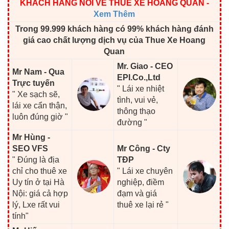
KHÁCH HÀNG NÓI VỀ THUÊ XE HOÀNG QUÂN
-
Xem Thêm
Trong 99.999 khách hàng có 99% khách hàng đánh
giá cao chất lượng dịch vụ của Thue Xe Hoang
Quan
Mr. Giao - CEO
Mr Nam - Qua
EPI.Co.,Ltd
Trực tuyến
" Lái xe nhiệt
" Xe sạch sẽ,
tình, vui vẻ,
lái xe cẩn thận,
thông thạo
luôn đúng giờ "
đường "
Mr Hùng -
SEO VFS
Mr Công - Cty
" Đúng là địa
TĐP
chỉ cho thuê xe
" Lái xe chuyên
Uy tín ở tại Hà
nghiệp, điềm
Nội: giá cả hợp
đạm và giá
lý, Lxe rất vui
thuê xe lại rẻ "
tính"