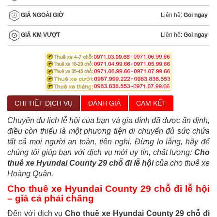
Liên hệ:
Goi ngay
GIÁ NGOÀI GIỜ
Liên hệ:
Goi ngay
GIÁ KM VƯỢT
CHI TIẾT DỊCH VỤ
ĐÁNH GIÁ
CAM KẾT
Chuyến du lịch lễ hội của bạn và gia đình đã được ấn định,
điều còn thiếu là một phương tiện di chuyển đủ sức chứa
tất cả mọi người an toàn, tiện nghi. Đừng lo lắng, hãy để
chúng tôi giúp bạn với dịch vụ mới uy tín, chất lượng:
Cho
thuê xe Hyundai County 29 chỗ đi lễ hội
của cho thuê xe
Hoàng Quân.
Cho thuê xe Hyundai County 29 chỗ đi lễ hội
– giá cả phải chăng
Đến với dịch vụ
Cho thuê xe Hyundai County 29 chỗ đi