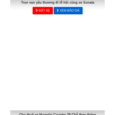
Trọn vẹn yêu thương đi lễ hội cùng xe Sonata
ĐẶT XE
XEM BÁO GIÁ
Cho thuê xe Huyndai Country 29 Chỗ theo tháng