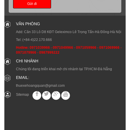
Gửi đi
VĂN PHÒNG
Add: Căn 33 Lô D8 KĐT Geleximco Lê Trọng Tấn-Hà Đông-Hà Nội
Tel:
(+84-4)22.170.666
Hotline:
0971039966
-
0971049966
-
0971059966
-
0971069966
-
0971079966
-
0987999222
CHI NHÁNH
Chúng tôi đang triển khai mở chi nhánh tại TP.HCM-Đà Nẵng
EMAIL:
thuexehoangquan@gmail.com
Sitemap