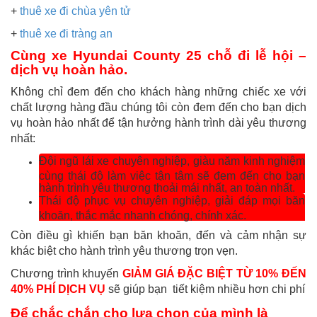
+
thuê xe đi chùa yên tử
+
thuê xe đi tràng an
Cùng xe Hyundai County 25 chỗ đi lễ hội –
dịch vụ hoàn hảo.
Không chỉ đem đến cho khách hàng những chiếc xe với
chất lượng hàng đầu chúng tôi còn đem đến cho bạn dịch
vụ hoàn hảo nhất để tận hưởng hành trình dài yêu thương
nhất:
Đội ngũ lái xe chuyên nghiệp, giàu năm kinh nghiệm
cùng thái độ làm việc tận tâm sẽ đem đến cho bạn
hành trình yêu thương thoải mái nhất, an toàn nhất.
Thái độ phục vụ chuyên nghiệp, giải đáp mọi băn
khoăn, thắc mắc nhanh chóng, chính xác.
Còn điều gì khiến bạn băn khoăn, đến và cảm nhận sự
khác biệt cho hành trình yêu thương trọn vẹn.
Chương trình khuyến
GIẢM GIÁ ĐẶC BIỆT TỪ 10% ĐẾN
40% PHÍ DỊCH VỤ
sẽ giúp bạn tiết kiệm nhiều hơn chi phí
Để chắc chắn cho lựa chọn của mình là