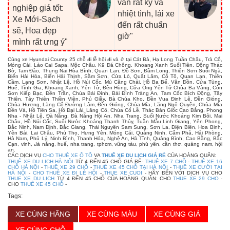
vấn rất kỹ và
nghiệp giá tốt:
nhiệt tình, lái xe
Xe Mới-Sạch
đến rất chuẩn
sẽ, Hoa đẹp
giờ"
mình rất ưng ý"
Cùng xe Hyundai County 25 chỗ đi lễ hội đi và ở tại Cát Bà, Hạ Long Tuần Châu, Trà Cổ,
Móng Cái, Lào Cai Sapa, Mộc Châu, K9 Đá Chông, Khoang Xanh Suối Tiên, Động Thác
Bờ, Tam Đảo, Thung Nai Hòa Bình, Quan Lạn, Đồ Sơn, Đầm Long, Thiên Sơn Suối Ngà,
Biển Hải Hòa, Biển Hải Thịnh, Sầm Sơn, Cửa Lò, Quất Lâm, Cô Tô, Quan Lạn, Thiên
Cầm, Lạng Sơn, Nhật Lệ, Hồ Núi Cốc, Mù Căng Chải, Hồ Ba Bể, Vân Đồn, Cửa Tùng,
Huế, Tĩnh Gia, Khoang Xanh, Yên Tử, Đền Hùng, Cửa Ông Yên Tử Chùa Ba Vàng, Côn
Sơn Kiếp Bạc, Đền Trần, Chùa Bái Đính, Bái Đính Tràng An, Tam Cốc Bích Động, Tây
Thiên, Tây Thiên Thiền Viện, Phủ Giầy, Bà Chúa Kho, Đền Vua Đinh Lê, Đền Gióng,
Chùa Hương, Làng Cổ Đường Lâm, Đền Gióng, Chùa Mía, Lăng Ngô Quyền, Chùa Mía
Đền Và, Hồ Tiên Sa, Hồ Đại Lải, Lăng Cô, Chùa Cổ Lễ, Thác Bản Giốc Cao Bằng, Phong
Nha - Nhật Lệ, Đà Nẵng, Đà Nẵng Hội An, Nha Trang, Suối Nước Khoáng Kim Bôi, Mai
Châu, Hồ Núi Cốc, Suối Nước Khoáng Thanh Thủy, Tuần Mẫu Linh Giang, Yên Phong,
Bắc Ninh, Nam Định, Bắc Giang, Thái Nguyên Sam Sung, Sơn La, Điện Biên, Hoa Binh,
Yên Bái, Lai Châu, Phú Thọ, Hưng Yên, Móng Cái, Quảng Ninh, Cẩm Phả, Hải Phòng,
Hà Nam, Phủ Lý, Ninh Bình, Thanh Hóa, Nghệ An, Hà Tĩnh, Quảng Bình, Cao Bằng, Bắc
Cạn, vinh, đà nẵng, huế, nha trang, tphcm, vũng tàu, phú yên, cần thơ, quảng nam, hội
an.
CÁC DỊCH VỤ
CHO THUÊ XE Ô TÔ
VA
THUÊ XE DU LỊCH GIÁ RẺ
CỦA HOÀNG QUÂN:
THUÊ XE DU LỊCH HÀ NỘI
TỪ 4 ĐẾN 45 CHỖ GIÁ RẺ-
THUÊ XE 7 CHỖ
-
THUÊ XE 16
CHỖ HÀ NỘI
-
THUÊ XE 29 CHỖ
-
THUÊ XE 45 CHỖ TẠI HÀ NỘI
-
THUÊ XE CƯỚI TẠI
HÀ NỘI
-
CHO THUÊ XE ĐI LỄ HỘI
-
THUE XE CUOI
- HÃY ĐẾN VỚI DỊCH VỤ CHO
THUE XE DU LICH
TỪ 4 ĐẾN 45 CHỖ CỦA HOÀNG QUÂN: CHO
THUE XE 29 CHO
-
CHO
THUÊ XE 45 CHỖ
-
Tags:
XE CÙNG HÃNG
XE CÙNG MÀU
XE CÙNG GIÁ
XE CÙNG CHỖ