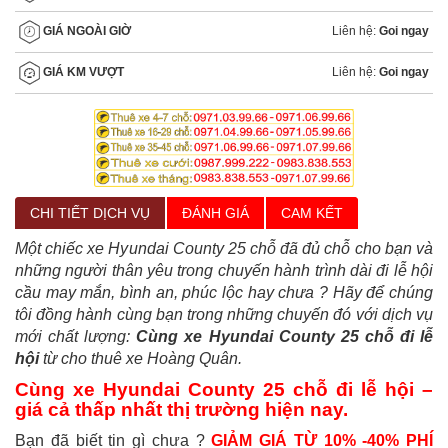
Liên hệ:
Goi ngay
GIÁ NGOÀI GIỜ
Liên hệ:
Goi ngay
GIÁ KM VƯỢT
CHI TIẾT DỊCH VỤ
ĐÁNH GIÁ
CAM KẾT
Một chiếc xe Hyundai County 25 chỗ đã đủ chỗ cho bạn và
những người thân yêu trong chuyến hành trình dài đi lễ hội
cầu may mắn, bình an, phúc lộc hay chưa ? Hãy để chúng
tôi đồng hành cùng bạn trong những chuyến đó với dịch vụ
mới chất lượng:
Cùng xe Hyundai County 25 chỗ đi lễ
hội
từ cho thuê xe Hoàng Quân.
Cùng xe Hyundai County 25 chỗ đi lễ hội –
giá cả thấp nhất thị trường hiện nay.
Bạn đã biết tin gì chưa ?
GIẢM GIÁ TỪ 10% -40% PHÍ