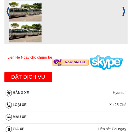
Liên Hệ Ngay cho chúng tôi
ĐẶT DỊCH VỤ
Hyundai
HÃNG XE
Xe 25 Chỗ
LOẠI XE
MẦU XE
Liên hệ:
Goi ngay
GIÁ XE