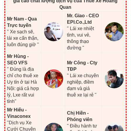
giá cao chất lượng dịch vụ của Thue Xe Hoang
Quan
Mr. Giao - CEO
Mr Nam - Qua
EPI.Co.,Ltd
Trực tuyến
" Lái xe nhiệt
" Xe sạch sẽ,
tình, vui vẻ,
lái xe cẩn thận,
thông thạo
luôn đúng giờ "
đường "
Mr Hùng -
SEO VFS
Mr Công - Cty
" Đúng là địa
TĐP
chỉ cho thuê xe
" Lái xe chuyên
Uy tín ở tại Hà
nghiệp, điềm
Nội: giá cả hợp
đạm và giá
lý, Lxe rất vui
thuê xe lại rẻ "
tính"
Mr Hiếu -
Chị Hiền -
Vinaconex
Phóng viên
"Dịch vụ Xe
" Điều hành tư
Cưới Chuyên