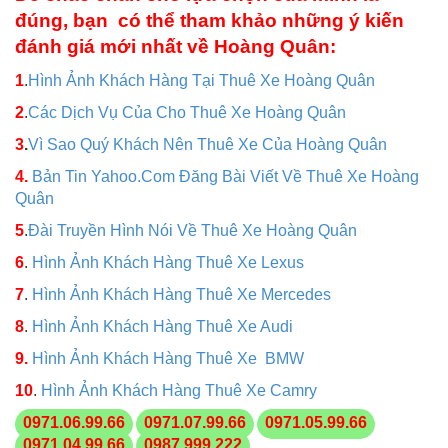
đúng, bạn có thể tham khảo những ý kiến
đánh giá mới nhất về Hoàng Quân:
1
.
Hình Ảnh Khách Hàng Tại Thuê Xe Hoàng Quân
2
.
Các Dịch Vụ Của Cho Thuê Xe Hoàng Quân
3
.
Vì Sao Quý Khách Nên Thuê Xe Của Hoàng Quân
4.
Bản Tin Yahoo.Com Đăng Bài Viết Về Thuê Xe Hoàng
Quân
5
.
Đài Truyền Hình Nói Về Thuê Xe Hoàng Quân
6
.
Hình Ảnh Khách Hàng Thuê Xe Lexus
7
.
Hình Ảnh Khách Hàng Thuê Xe Mercedes
8
.
Hình Ảnh Khách Hàng Thuê Xe Audi
9.
Hình Ảnh Khách Hàng Thuê Xe BMW
10
.
Hình Ảnh Khách Hàng Thuê Xe Camry
0971.06.99.66
0971.07.99.66
0971.05.99.66
0971.04.99.66
0987.999.222