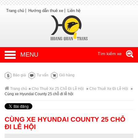
Trang chủ
Hướng dẫn thuê xe
Liên hệ
MENU
Tìm kiếm xe
Báo giá
Tư vấn
Giỏ hàng
Trang chủ
»
Cho Thuê Xe 25 Chỗ Đi Lễ Hội
»
Cho Thuê Xe Đi Lễ Hội
»
Cùng xe Hyundai County 25 chỗ đi lễ hội
CÙNG XE HYUNDAI COUNTY 25 CHỖ
ĐI LỄ HỘI