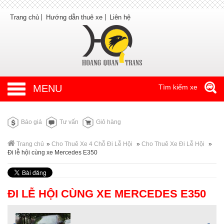
Trang chủ
Hướng dẫn thuê xe
Liên hệ
MENU
Tìm kiếm xe
Báo giá
Tư vấn
Giỏ hàng
Trang chủ
»
Cho Thuê Xe 4 Chỗ Đi Lễ Hội
»
Cho Thuê Xe Đi Lễ Hội
»
Đi lễ hội cùng xe Mercedes E350
ĐI LỄ HỘI CÙNG XE MERCEDES E350