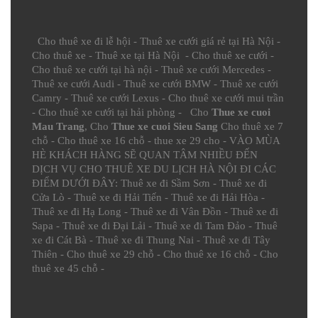
Cho thuê xe đi lễ hội
-
Thuê xe cưới giá rẻ tại Hà Nội
-
Cho thuê xe
-
Thuê xe tại Hà Nội
-
Cho thuê xe cưới
-
Cho thuê xe cưới tại hà nội
-
Thuê xe cưới Mercedes
-
Thuê xe cưới Audi
-
Thuê xe cưới BMW
-
Thuê xe cưới
Camry
-
Thuê xe cưới Lexus
-
Cho thuê xe cưới mui trần
-
Cho thuê xe cưới tại hải phòng
- Cho
Thue xe cuoi
Mau Trang
, Cho
Thue xe cuoi Sieu Sang
Cho thuê xe 7
chỗ
-
Cho thuê xe 16 chỗ
-
thue xe 29 cho
- VÀO MÙA
HÈ KHÁCH HÀNG SẼ QUAN TÂM NHIỀU ĐẾN
DỊCH VỤ CHO THUÊ XE DU LỊCH HÀ NỘI ĐI CÁC
ĐIỂM DƯỚI ĐÂY:
Thuê xe đi Sầm Sơn
-
Thuê xe đi
Cửa Lò
-
Thuê xe đi Hải Tiến
-
Thuê xe đi Hải Hòa
-
Thuê xe đi Hạ Long
-
Thuê xe đi Vân Đồn
-
Thuê xe đi
Sapa
-
Thuê xe đi Đại Lải
-
Thuê xe đi Tam Đảo
-
Thuê
xe đi Cát Bà
-
Thuê xe đi Thung Nai
-
Thuê xe đi Tây
Thiên
-
Cho thuê xe 29 chỗ
-
Cho thuê xe 16 chỗ
-
Cho
thuê xe 45 chỗ
-