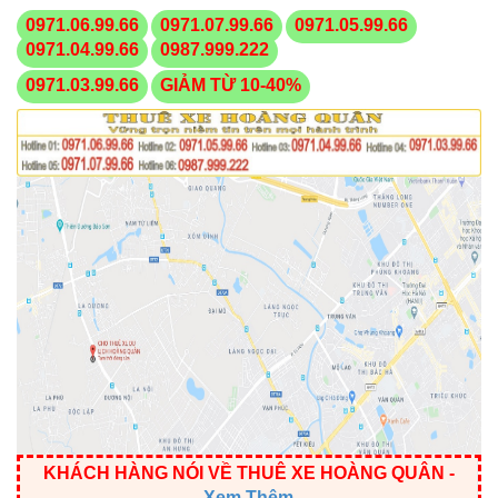
0971.06.99.66
0971.07.99.66
0971.05.99.66
0971.04.99.66
0987.999.222
0971.03.99.66
GIẢM TỪ 10-40%
KHÁCH HÀNG NÓI VỀ THUÊ XE HOÀNG QUÂN
-
Xem Thêm