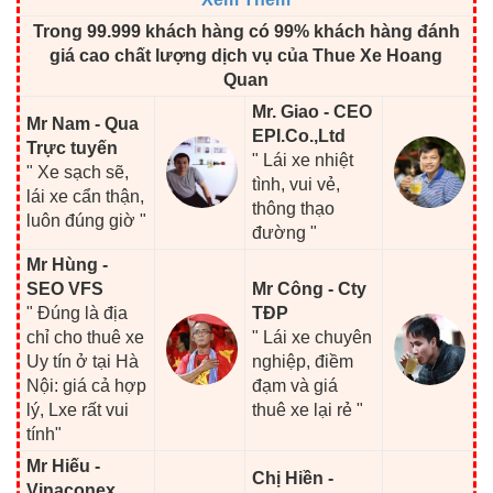
Trong 99.999 khách hàng có 99% khách hàng đánh
giá cao chất lượng dịch vụ của Thue Xe Hoang
Quan
Mr. Giao - CEO
Mr Nam - Qua
EPI.Co.,Ltd
Trực tuyến
" Lái xe nhiệt
" Xe sạch sẽ,
tình, vui vẻ,
lái xe cẩn thận,
thông thạo
luôn đúng giờ "
đường "
Mr Hùng -
SEO VFS
Mr Công - Cty
" Đúng là địa
TĐP
chỉ cho thuê xe
" Lái xe chuyên
Uy tín ở tại Hà
nghiệp, điềm
Nội: giá cả hợp
đạm và giá
lý, Lxe rất vui
thuê xe lại rẻ "
tính"
Mr Hiếu -
Chị Hiền -
Vinaconex