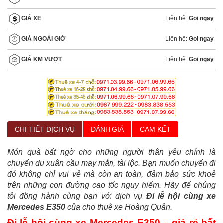
Liên hệ:
Goi ngay
GIÁ XE
Liên hệ:
Goi ngay
GIÁ NGOÀI GIỜ
Liên hệ:
Goi ngay
GIÁ KM VƯỢT
CHI TIẾT DỊCH VỤ
ĐÁNH GIÁ
CAM KẾT
Món quà bất ngờ cho những người thân yêu chính là
chuyến du xuân cầu may mắn, tài lộc. Bạn muốn chuyến đi
đó không chỉ vui vẻ mà còn an toàn, đảm bảo sức khoẻ
trên những con đường cao tốc nguy hiểm. Hãy để chúng
tôi đồng hành cùng bạn với dịch vụ
Đi lễ hội cùng xe
Mercedes E350
của cho thuê xe Hoàng Quân.
Đi lễ hội cùng xe Mercedes E350 – giá rẻ bất