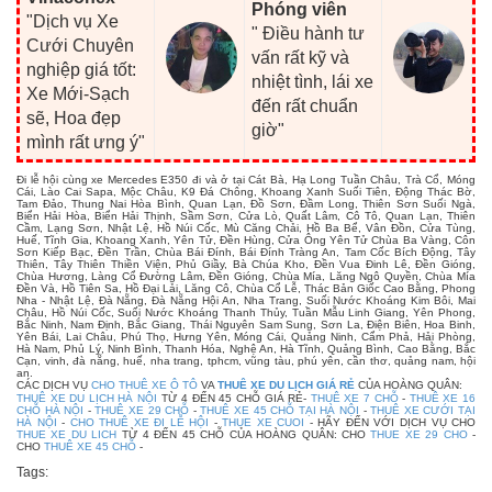
Phóng viên
"Dịch vụ Xe
" Điều hành tư
Cưới Chuyên
vấn rất kỹ và
nghiệp giá tốt:
nhiệt tình, lái xe
Xe Mới-Sạch
đến rất chuẩn
sẽ, Hoa đẹp
giờ"
mình rất ưng ý"
Đi lễ hội cùng xe Mercedes E350 đi và ở tại Cát Bà, Hạ Long Tuần Châu, Trà Cổ, Móng
Cái, Lào Cai Sapa, Mộc Châu, K9 Đá Chông, Khoang Xanh Suối Tiên, Động Thác Bờ,
Tam Đảo, Thung Nai Hòa Bình, Quan Lạn, Đồ Sơn, Đầm Long, Thiên Sơn Suối Ngà,
Biển Hải Hòa, Biển Hải Thịnh, Sầm Sơn, Cửa Lò, Quất Lâm, Cô Tô, Quan Lạn, Thiên
Cầm, Lạng Sơn, Nhật Lệ, Hồ Núi Cốc, Mù Căng Chải, Hồ Ba Bể, Vân Đồn, Cửa Tùng,
Huế, Tĩnh Gia, Khoang Xanh, Yên Tử, Đền Hùng, Cửa Ông Yên Tử Chùa Ba Vàng, Côn
Sơn Kiếp Bạc, Đền Trần, Chùa Bái Đính, Bái Đính Tràng An, Tam Cốc Bích Động, Tây
Thiên, Tây Thiên Thiền Viện, Phủ Giầy, Bà Chúa Kho, Đền Vua Đinh Lê, Đền Gióng,
Chùa Hương, Làng Cổ Đường Lâm, Đền Gióng, Chùa Mía, Lăng Ngô Quyền, Chùa Mía
Đền Và, Hồ Tiên Sa, Hồ Đại Lải, Lăng Cô, Chùa Cổ Lễ, Thác Bản Giốc Cao Bằng, Phong
Nha - Nhật Lệ, Đà Nẵng, Đà Nẵng Hội An, Nha Trang, Suối Nước Khoáng Kim Bôi, Mai
Châu, Hồ Núi Cốc, Suối Nước Khoáng Thanh Thủy, Tuần Mẫu Linh Giang, Yên Phong,
Bắc Ninh, Nam Định, Bắc Giang, Thái Nguyên Sam Sung, Sơn La, Điện Biên, Hoa Binh,
Yên Bái, Lai Châu, Phú Thọ, Hưng Yên, Móng Cái, Quảng Ninh, Cẩm Phả, Hải Phòng,
Hà Nam, Phủ Lý, Ninh Bình, Thanh Hóa, Nghệ An, Hà Tĩnh, Quảng Bình, Cao Bằng, Bắc
Cạn, vinh, đà nẵng, huế, nha trang, tphcm, vũng tàu, phú yên, cần thơ, quảng nam, hội
an.
CÁC DỊCH VỤ
CHO THUÊ XE Ô TÔ
VA
THUÊ XE DU LỊCH GIÁ RẺ
CỦA HOÀNG QUÂN:
THUÊ XE DU LỊCH HÀ NỘI
TỪ 4 ĐẾN 45 CHỖ GIÁ RẺ-
THUÊ XE 7 CHỖ
-
THUÊ XE 16
CHỖ HÀ NỘI
-
THUÊ XE 29 CHỖ
-
THUÊ XE 45 CHỖ TẠI HÀ NỘI
-
THUÊ XE CƯỚI TẠI
HÀ NỘI
-
CHO THUÊ XE ĐI LỄ HỘI
-
THUE XE CUOI
- HÃY ĐẾN VỚI DỊCH VỤ CHO
THUE XE DU LICH
TỪ 4 ĐẾN 45 CHỖ CỦA HOÀNG QUÂN: CHO
THUE XE 29 CHO
-
CHO
THUÊ XE 45 CHỖ
-
Tags: