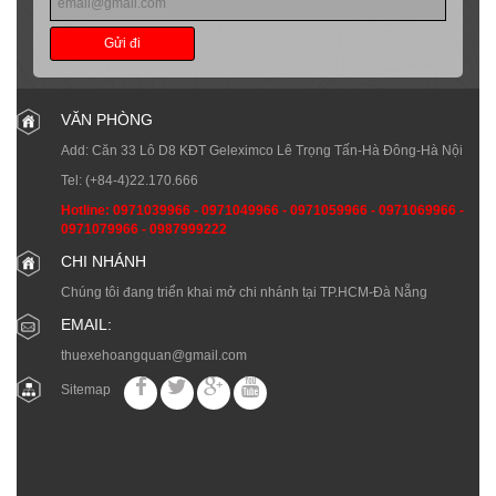
Gửi đi
VĂN PHÒNG
Add: Căn 33 Lô D8 KĐT Geleximco Lê Trọng Tấn-Hà Đông-Hà Nội
Tel:
(+84-4)22.170.666
Hotline:
0971039966
-
0971049966
-
0971059966
-
0971069966
-
0971079966
-
0987999222
CHI NHÁNH
Chúng tôi đang triển khai mở chi nhánh tại TP.HCM-Đà Nẵng
EMAIL:
thuexehoangquan@gmail.com
Sitemap