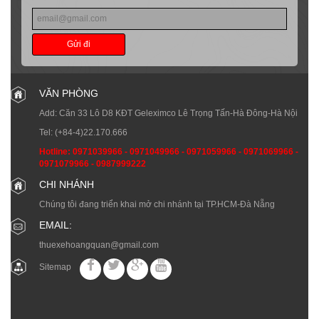
Gửi đi
VĂN PHÒNG
Add: Căn 33 Lô D8 KĐT Geleximco Lê Trọng Tấn-Hà Đông-Hà Nội
Tel:
(+84-4)22.170.666
Hotline:
0971039966
-
0971049966
-
0971059966
-
0971069966
-
0971079966
-
0987999222
CHI NHÁNH
Chúng tôi đang triển khai mở chi nhánh tại TP.HCM-Đà Nẵng
EMAIL:
thuexehoangquan@gmail.com
Sitemap