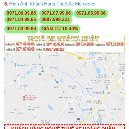
6
.
Hình Ảnh Khách Hàng Thuê Xe Mercedes
0971.06.99.66
0971.07.99.66
0971.05.99.66
0971.04.99.66
0987.999.222
0971.03.99.66
GIẢM TỪ 10-40%