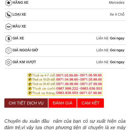
Mercedes
HÃNG XE
Xe 4 Chỗ
LOẠI XE
MẦU XE
Liên hệ:
Goi ngay
GIÁ XE
Liên hệ:
Goi ngay
GIÁ NGOÀI GIỜ
Liên hệ:
Goi ngay
GIÁ KM VƯỢT
CHI TIẾT DỊCH VỤ
ĐÁNH GIÁ
CAM KẾT
Chuyến du xuân đầu năm của bạn có sự xuất hiện của
đám trẻ,vì vậy lựa chọn phương tiện di chuyển là xe máy