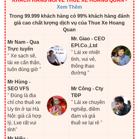
KHÁCH HÀNG NÓI VỀ THUÊ XE HOÀNG QUÂN
-
Xem Thêm
Trong 99.999 khách hàng có 99% khách hàng đánh
giá cao chất lượng dịch vụ của Thue Xe Hoang
Quan
Mr. Giao - CEO
Mr Nam - Qua
EPI.Co.,Ltd
Trực tuyến
" Lái xe nhiệt
" Xe sạch sẽ,
tình, vui vẻ,
lái xe cẩn thận,
thông thạo
luôn đúng giờ "
đường "
Mr Hùng -
SEO VFS
Mr Công - Cty
" Đúng là địa
TĐP
chỉ cho thuê xe
" Lái xe chuyên
Uy tín ở tại Hà
nghiệp, điềm
Nội: giá cả hợp
đạm và giá
lý, Lxe rất vui
thuê xe lại rẻ "
tính"
Mr Hiếu -