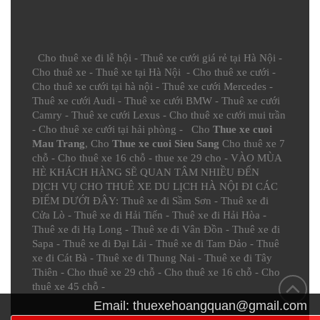
Cho thuê xe đi lễ hội
-
Thuê xe cưới giá rẻ tại Hà Nội
-
Cho thuê xe
-
Thuê xe tại Hà Nội
-
Cho thuê xe cưới
-
Cho thuê xe cưới tại hà nội
-
Thuê xe cưới Mercedes
-
Thuê xe cưới Audi
-
Thuê xe cưới BMW
-
Thuê xe cưới
Camry
-
Thuê xe cưới Lexus
-
Cho thuê xe cưới mui trần
-
Cho thuê xe cưới tại hải phòng
- Cho
Thue xe cuoi
Mau Trang
, Cho
Thue xe cuoi Sieu Sang
Cho thuê xe 7
chỗ
-
Cho thuê xe 16 chỗ
-
thue xe 29 cho
- VÀO MÙA
HÈ KHÁCH HÀNG SẼ QUAN TÂM NHIỀU ĐẾN
DỊCH VỤ CHO THUÊ XE DU LỊCH HÀ NỘI ĐI CÁC
ĐIỂM DƯỚI ĐÂY:
Thuê xe đi Sầm Sơn
-
Thuê xe đi
Cửa Lò
-
Thuê xe đi Hải Tiến
-
Thuê xe đi Hải Hòa
-
Thuê xe đi Hạ Long
-
Thuê xe đi Vân Đồn
-
Thuê xe đi
Sapa
-
Thuê xe đi Đại Lải
-
Thuê xe đi Tam Đảo
-
Thuê
xe đi Cát Bà
-
Thuê xe đi Thung Nai
-
Thuê xe đi Tây
Thiên
-
Cho thuê xe 29 chỗ
-
Cho thuê xe 16 chỗ
-
Cho
thuê xe 45 chỗ
-
Email:
thuexehoangquan@gmail.com