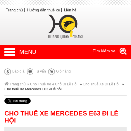
Trang chủ
Hướng dẫn thuê xe
Liên hệ
MENU
Tìm kiếm xe
Báo giá
Tư vấn
Giỏ hàng
Trang chủ
»
Cho Thuê Xe 4 Chỗ Đi Lễ Hội
»
Cho Thuê Xe Đi Lễ Hội
»
Cho thuê Xe Mercedes E63 đi lễ hội
CHO THUÊ XE MERCEDES E63 ĐI LỄ
HỘI