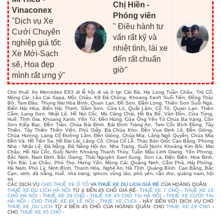
Chị Hiền -
Vinaconex
Phóng viên
"Dịch vụ Xe
" Điều hành tư
Cưới Chuyên
vấn rất kỹ và
nghiệp giá tốt:
nhiệt tình, lái xe
Xe Mới-Sạch
đến rất chuẩn
sẽ, Hoa đẹp
giờ"
mình rất ưng ý"
Cho thuê Xe Mercedes E63 đi lễ hội đi và ở tại Cát Bà, Hạ Long Tuần Châu, Trà Cổ,
Móng Cái, Lào Cai Sapa, Mộc Châu, K9 Đá Chông, Khoang Xanh Suối Tiên, Động Thác
Bờ, Tam Đảo, Thung Nai Hòa Bình, Quan Lạn, Đồ Sơn, Đầm Long, Thiên Sơn Suối Ngà,
Biển Hải Hòa, Biển Hải Thịnh, Sầm Sơn, Cửa Lò, Quất Lâm, Cô Tô, Quan Lạn, Thiên
Cầm, Lạng Sơn, Nhật Lệ, Hồ Núi Cốc, Mù Căng Chải, Hồ Ba Bể, Vân Đồn, Cửa Tùng,
Huế, Tĩnh Gia, Khoang Xanh, Yên Tử, Đền Hùng, Cửa Ông Yên Tử Chùa Ba Vàng, Côn
Sơn Kiếp Bạc, Đền Trần, Chùa Bái Đính, Bái Đính Tràng An, Tam Cốc Bích Động, Tây
Thiên, Tây Thiên Thiền Viện, Phủ Giầy, Bà Chúa Kho, Đền Vua Đinh Lê, Đền Gióng,
Chùa Hương, Làng Cổ Đường Lâm, Đền Gióng, Chùa Mía, Lăng Ngô Quyền, Chùa Mía
Đền Và, Hồ Tiên Sa, Hồ Đại Lải, Lăng Cô, Chùa Cổ Lễ, Thác Bản Giốc Cao Bằng, Phong
Nha - Nhật Lệ, Đà Nẵng, Đà Nẵng Hội An, Nha Trang, Suối Nước Khoáng Kim Bôi, Mai
Châu, Hồ Núi Cốc, Suối Nước Khoáng Thanh Thủy, Tuần Mẫu Linh Giang, Yên Phong,
Bắc Ninh, Nam Định, Bắc Giang, Thái Nguyên Sam Sung, Sơn La, Điện Biên, Hoa Binh,
Yên Bái, Lai Châu, Phú Thọ, Hưng Yên, Móng Cái, Quảng Ninh, Cẩm Phả, Hải Phòng,
Hà Nam, Phủ Lý, Ninh Bình, Thanh Hóa, Nghệ An, Hà Tĩnh, Quảng Bình, Cao Bằng, Bắc
Cạn, vinh, đà nẵng, huế, nha trang, tphcm, vũng tàu, phú yên, cần thơ, quảng nam, hội
an.
CÁC DỊCH VỤ
CHO THUÊ XE Ô TÔ
VA
THUÊ XE DU LỊCH GIÁ RẺ
CỦA HOÀNG QUÂN:
THUÊ XE DU LỊCH HÀ NỘI
TỪ 4 ĐẾN 45 CHỖ GIÁ RẺ-
THUÊ XE 7 CHỖ
-
THUÊ XE 16
CHỖ HÀ NỘI
-
THUÊ XE 29 CHỖ
-
THUÊ XE 45 CHỖ TẠI HÀ NỘI
-
THUÊ XE CƯỚI TẠI
HÀ NỘI
-
CHO THUÊ XE ĐI LỄ HỘI
-
THUE XE CUOI
- HÃY ĐẾN VỚI DỊCH VỤ CHO
THUE XE DU LICH
TỪ 4 ĐẾN 45 CHỖ CỦA HOÀNG QUÂN: CHO
THUE XE 29 CHO
-
CHO
THUÊ XE 45 CHỖ
-