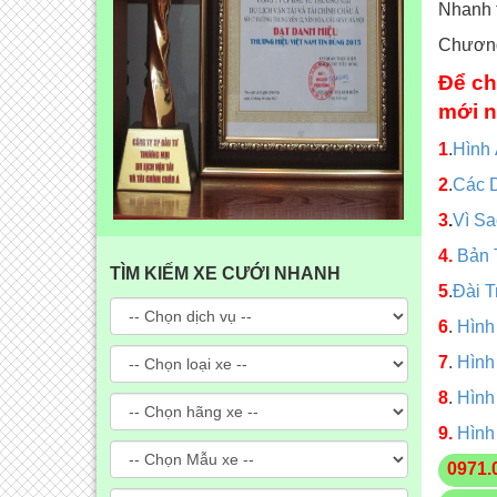
Nhanh t
Chương
Để ch
mới n
1
.
Hình
2
.
Các 
3
.
Vì S
4.
Bản 
TÌM KIẾM XE CƯỚI NHANH
5
.
Đài T
6
.
Hình
7
.
Hình
8
.
Hình
9.
Hình
0971.