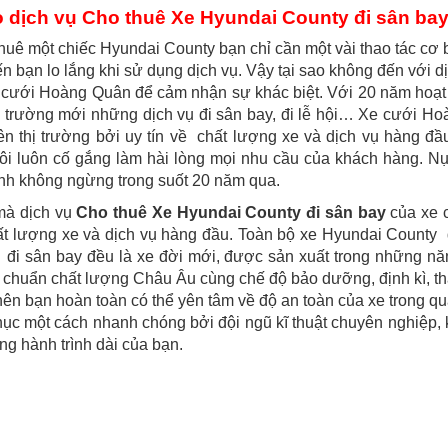
o dịch vụ Cho thuê Xe Hyundai County đi sân bay l
huê một chiếc Hyundai County bạn chỉ cần một vài thao tác cơ
ến bạn lo lắng khi sử dụng dịch vụ. Vậy tại sao không đến với d
cưới Hoàng Quân để cảm nhận sự khác biệt. Với 20 năm hoạt 
ị trường mới những dịch vụ đi sân bay, đi lễ hội… Xe cưới H
rên thị trường bởi uy tín về chất lượng xe và dịch vụ hàng 
ôi luôn cố gắng làm hài lòng mọi nhu cầu của khách hàng. N
nh không ngừng trong suốt 20 năm qua.
mà dịch vụ
Cho thuê Xe Hyundai County đi sân bay
của xe 
ất lượng xe và dịch vụ hàng đầu. Toàn bộ xe Hyundai County
đi sân bay đều là xe đời mới, được sản xuất trong những năm
u chuẩn chất lượng Châu Âu cùng chế độ bảo dưỡng, định kì, th
nên bạn hoàn toàn có thể yên tâm về độ an toàn của xe trong qu
ục một cách nhanh chóng bởi đội ngũ kĩ thuật chuyên nghiệp
ong hành trình dài của bạn.