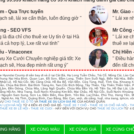
m - Qua Trực tuyến
Mr. Giao 
ạch sẽ, lái xe cẩn thận, luôn đúng giờ "
" Lái xe n
ng - SEO VFS
Mr Công 
 là địa chỉ cho thuê xe Uy tín ở tại Hà
" Lái xe 
iá cả hợp lý, Lxe rất vui tính"
thuê xe lại
ếu - Vinaconex
Chị Hiền 
 vụ Xe Cưới Chuyên nghiệp giá tốt: Xe
" Điều hàn
ạch sẽ, Hoa đẹp mình rất ưng ý"
đến rất c
e Hyundai County đi sân bay đi và ở tại Cát Bà, Hạ Long Tuần Châu, Trà Cổ, Móng Cái, Lào 
hung Nai Hòa Bình, Quan Lạn, Đồ Sơn, Đầm Long, Thiên Sơn Suối Ngà, Biển Hải Hòa, Biển
Nhật Lệ, Hồ Núi Cốc, Mù Căng Chải, Hồ Ba Bể, Vân Đồn, Cửa Tùng, Huế, Tĩnh Gia, Khoang
rần, Chùa Bái Đính, Bái Đính Tràng An, Tam Cốc Bích Động, Tây Thiên, Tây Thiên Thiền Viện
âm, Đền Gióng, Chùa Mía, Lăng Ngô Quyền, Chùa Mía Đền Và, Hồ Tiên Sa, Hồ Đại Lải, Lă
ẵng Hội An, Nha Trang, Suối Nước Khoáng Kim Bôi, Mai Châu, Hồ Núi Cốc, Suối Nước Khoáng
i Nguyên Sam Sung, Sơn La, Điện Biên, Hoa Binh, Yên Bái, Lai Châu, Phú Thọ, Hưng Yên, M
 Nghệ An, Hà Tĩnh, Quảng Bình, Cao Bằng, Bắc Cạn, vinh, đà nẵng, huế, nha trang, tphcm, vũn
 VỤ
CHO THUÊ XE Ô TÔ
VA
THUÊ XE DU LỊCH GIÁ RẺ
CỦA HOÀNG QUÂN:
U LỊCH HÀ NỘI
TỪ 4 ĐẾN 45 CHỖ GIÁ RẺ-
THUÊ XE 7 CHỖ
-
THUÊ XE 16 CHỖ HÀ NỘI
-
TH
THUÊ XE ĐI LỄ HỘI
-
THUE XE CUOI
- HÃY ĐẾN VỚI DỊCH VỤ CHO
THUE XE DU LICH
TỪ 4 
ÙNG HÃNG
XE CÙNG MÀU
XE CÙNG GIÁ
XE CÙNG CH