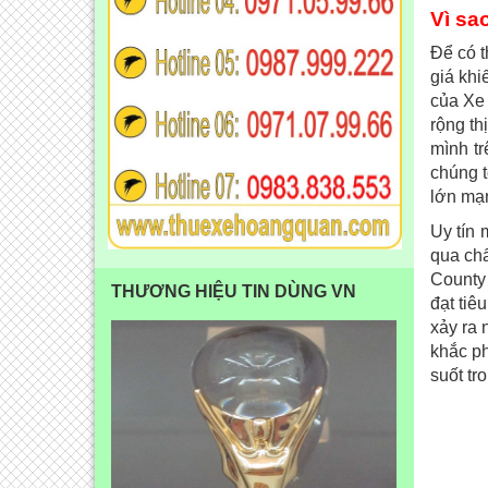
Vì sa
Để có t
giá khi
của Xe 
rộng th
mình t
chúng t
lớn mạ
Uy tín 
qua ch
County 
THƯƠNG HIỆU TIN DÙNG VN
đạt tiê
xảy ra 
khắc ph
suốt tr