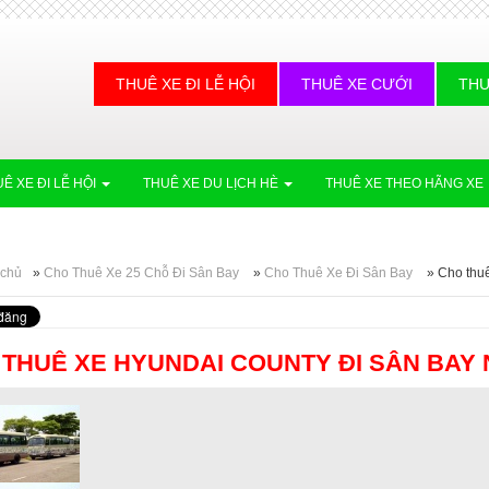
THUÊ XE ĐI LỄ HỘI
THUÊ XE CƯỚI
THU
Ê XE ĐI LỄ HỘI
THUÊ XE DU LỊCH HÈ
THUÊ XE THEO HÃNG XE
 chủ
»
Cho Thuê Xe 25 Chỗ Đi Sân Bay
»
Cho Thuê Xe Đi Sân Bay
»
Cho thuê
THUÊ XE HYUNDAI COUNTY ĐI SÂN BAY N