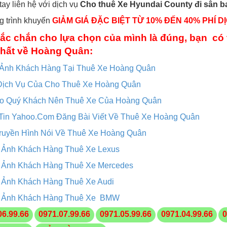
ay liên hệ với dịch vụ
Cho thuê Xe Hyundai County đi sân b
 trình khuyến
GIẢM GIÁ ĐẶC BIỆT TỪ 10% ĐẾN 40% PHÍ D
ắc chắn cho lựa chọn của mình là đúng, bạn có 
hất về Hoàng Quân:
 Ảnh Khách Hàng Tại Thuê Xe Hoàng Quân
Dịch Vụ Của Cho Thuê Xe Hoàng Quân
ao Quý Khách Nên Thuê Xe Của Hoàng Quân
Tin Yahoo.Com Đăng Bài Viết Về Thuê Xe Hoàng Quân
ruyền Hình Nói Về Thuê Xe Hoàng Quân
 Ảnh Khách Hàng Thuê Xe Lexus
 Ảnh Khách Hàng Thuê Xe Mercedes
 Ảnh Khách Hàng Thuê Xe Audi
 Ảnh Khách Hàng Thuê Xe BMW
06.99.66
0971.07.99.66
0971.05.99.66
0971.04.99.66
0