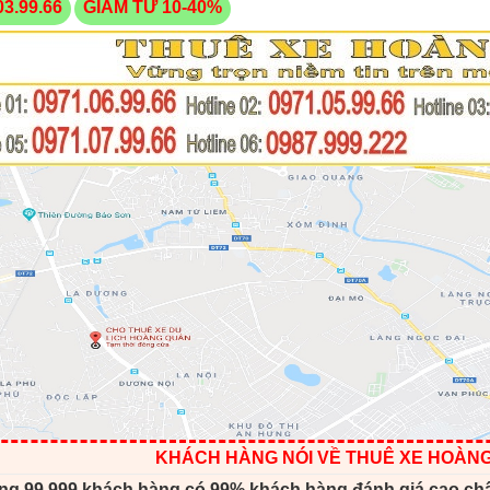
03.99.66
GIẢM TỪ 10-40%
KHÁCH HÀNG NÓI VỀ THUÊ XE HOÀN
ng 99.999 khách hàng có 99% khách hàng đánh giá cao ch