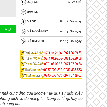
Xe 25 Chỗ
LOẠI XE
MẦU XE
Liên hệ:
Goi ngay
GIÁ XE
CH VỤ
Liên hệ:
Goi ngay
GIÁ NGOÀI GIỜ
Liên hệ:
Goi ngay
GIÁ KM VƯỢT
 nhà cung ứng qua google hay qua sự giới thiệu
những dịch vụ đó mang lại. Đừng lo lắng, hãy để
nh cùng bạn.