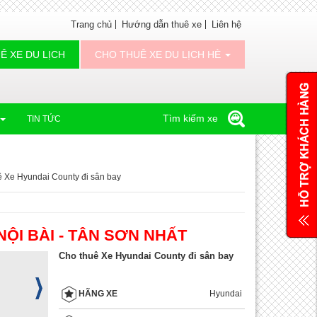
Trang chủ
Hướng dẫn thuê xe
Liên hệ
Ê XE DU LỊCH
CHO THUÊ XE DU LỊCH HÈ
Tìm kiếm xe
TIN TỨC
 Xe Hyundai County đi sân bay
ỘI BÀI - TÂN SƠN NHẤT
Cho thuê Xe Hyundai County đi sân bay
Hyundai
HÃNG XE