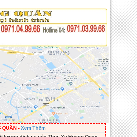
G QUÂN
-
Xem Thêm
ất lượng dịch vụ của Thue Xe Hoang Quan