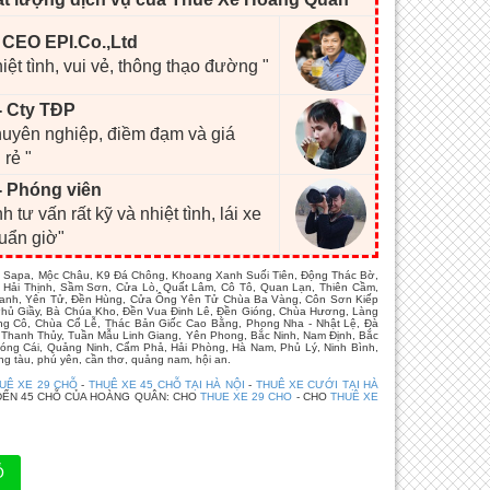
- CEO EPI.Co.,Ltd
hiệt tình, vui vẻ, thông thạo đường "
- Cty TĐP
chuyên nghiệp, điềm đạm và giá
 rẻ "
- Phóng viên
h tư vấn rất kỹ và nhiệt tình, lái xe
huẩn giờ"
Cai Sapa, Mộc Châu, K9 Đá Chông, Khoang Xanh Suối Tiên, Động Thác Bờ,
 Hải Thịnh, Sầm Sơn, Cửa Lò, Quất Lâm, Cô Tô, Quan Lạn, Thiên Cầm,
 Xanh, Yên Tử, Đền Hùng, Cửa Ông Yên Tử Chùa Ba Vàng, Côn Sơn Kiếp
, Phủ Giầy, Bà Chúa Kho, Đền Vua Đinh Lê, Đền Gióng, Chùa Hương, Làng
ng Cô, Chùa Cổ Lễ, Thác Bản Giốc Cao Bằng, Phong Nha - Nhật Lệ, Đà
 Thanh Thủy, Tuần Mẫu Linh Giang, Yên Phong, Bắc Ninh, Nam Định, Bắc
óng Cái, Quảng Ninh, Cẩm Phả, Hải Phòng, Hà Nam, Phủ Lý, Ninh Bình,
g tàu, phú yên, cần thơ, quảng nam, hội an.
UÊ XE 29 CHỖ
-
THUÊ XE 45 CHỖ TẠI HÀ NỘI
-
THUÊ XE CƯỚI TẠI HÀ
ĐẾN 45 CHỖ CỦA HOÀNG QUÂN: CHO
THUE XE 29 CHO
- CHO
THUÊ XE
Ỗ