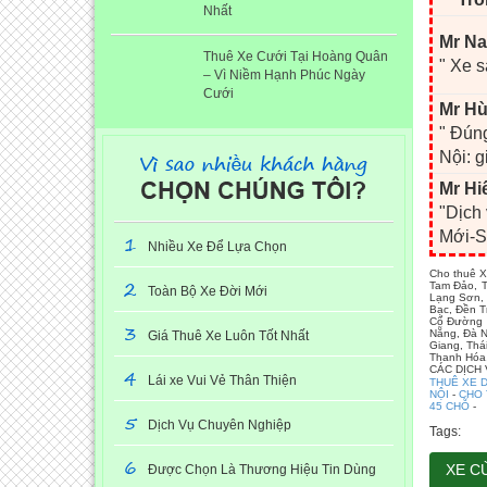
Nhất
Mr Na
Thuê Xe Cưới Tại Hoàng Quân
" Xe s
– Vì Niềm Hạnh Phúc Ngày
Cưới
Mr Hù
" Đúng
Nội: g
Mr Hi
"Dịch
Mới-S
1
Nhiều Xe Để Lựa Chọn
Cho thuê X
2
Tam Đảo, T
Toàn Bộ Xe Đời Mới
Lạng Sơn, 
Bạc, Đền T
Cổ Đường L
3
Nẵng, Đà N
Giá Thuê Xe Luôn Tốt Nhất
Giang, Thá
Thanh Hóa,
4
CÁC DỊCH
Lái xe Vui Vẻ Thân Thiện
THUÊ XE D
NỘI
-
CHO 
45 CHỖ
-
5
Dịch Vụ Chuyên Nghiệp
Tags:
6
XE C
Được Chọn Là Thương Hiệu Tin Dùng