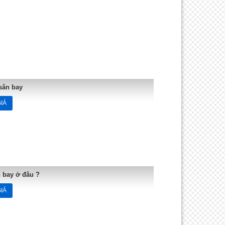
sân bay
IÁ
n bay ở đâu ?
IÁ