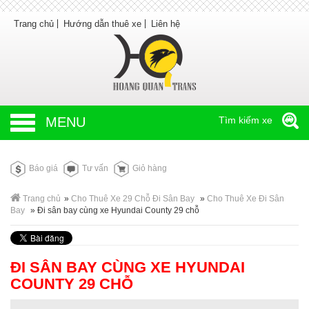
Trang chủ
Hướng dẫn thuê xe
Liên hệ
MENU
Tìm kiếm xe
Báo giá
Tư vấn
Giỏ hàng
Trang chủ
»
Cho Thuê Xe 29 Chỗ Đi Sân Bay
»
Cho Thuê Xe Đi Sân
Bay
»
Đi sân bay cùng xe Hyundai County 29 chỗ
ĐI SÂN BAY CÙNG XE HYUNDAI
COUNTY 29 CHỖ