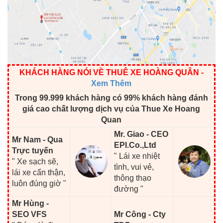
KHÁCH HÀNG NÓI VỀ THUÊ XE HOÀNG QUÂN
-
Xem Thêm
Trong 99.999 khách hàng có 99% khách hàng đánh
giá cao chất lượng dịch vụ của Thue Xe Hoang
Quan
Mr. Giao - CEO
Mr Nam - Qua
EPI.Co.,Ltd
Trực tuyến
" Lái xe nhiệt
" Xe sạch sẽ,
tình, vui vẻ,
lái xe cẩn thận,
thông thạo
luôn đúng giờ "
đường "
Mr Hùng -
SEO VFS
Mr Công - Cty