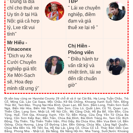
" Đúng là địa
TĐP
chỉ cho thuê xe
" Lái xe chuyên
Uy tín ở tại Hà
nghiệp, điềm
Nội: giá cả hợp
đạm và giá
lý, Lxe rất vui
thuê xe lại rẻ "
tính"
Mr Hiếu -
Chị Hiền -
Vinaconex
Phóng viên
"Dịch vụ Xe
" Điều hành tư
Cưới Chuyên
vấn rất kỹ và
nghiệp giá tốt:
nhiệt tình, lái xe
Xe Mới-Sạch
đến rất chuẩn
sẽ, Hoa đẹp
giờ"
mình rất ưng ý"
Đi sân bay cùng xe Hyundai County 29 chỗ đi và ở tại Cát Bà, Hạ Long Tuần Châu, Trà
Cổ, Móng Cái, Lào Cai Sapa, Mộc Châu, K9 Đá Chông, Khoang Xanh Suối Tiên, Động
Thác Bờ, Tam Đảo, Thung Nai Hòa Bình, Quan Lạn, Đồ Sơn, Đầm Long, Thiên Sơn Suối
Ngà, Biển Hải Hòa, Biển Hải Thịnh, Sầm Sơn, Cửa Lò, Quất Lâm, Cô Tô, Quan Lạn,
Thiên Cầm, Lạng Sơn, Nhật Lệ, Hồ Núi Cốc, Mù Căng Chải, Hồ Ba Bể, Vân Đồn, Cửa
Tùng, Huế, Tĩnh Gia, Khoang Xanh, Yên Tử, Đền Hùng, Cửa Ông Yên Tử Chùa Ba
Vàng, Côn Sơn Kiếp Bạc, Đền Trần, Chùa Bái Đính, Bái Đính Tràng An, Tam Cốc Bích
Động, Tây Thiên, Tây Thiên Thiền Viện, Phủ Giầy, Bà Chúa Kho, Đền Vua Đinh Lê, Đền
Gióng, Chùa Hương, Làng Cổ Đường Lâm, Đền Gióng, Chùa Mía, Lăng Ngô Quyền,
Chùa Mía Đền Và, Hồ Tiên Sa, Hồ Đại Lải, Lăng Cô, Chùa Cổ Lễ, Thác Bản Giốc Cao
Bằng, Phong Nha - Nhật Lệ, Đà Nẵng, Đà Nẵng Hội An, Nha Trang, Suối Nước Khoáng