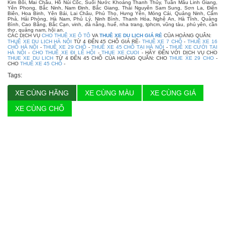
Kim Bôi, Mai Châu, Hồ Núi Cốc, Suối Nước Khoáng Thanh Thủy, Tuần Mẫu Linh Giang,
Yên Phong, Bắc Ninh, Nam Định, Bắc Giang, Thái Nguyên Sam Sung, Sơn La, Điện
Biên, Hoa Binh, Yên Bái, Lai Châu, Phú Thọ, Hưng Yên, Móng Cái, Quảng Ninh, Cẩm
Phả, Hải Phòng, Hà Nam, Phủ Lý, Ninh Bình, Thanh Hóa, Nghệ An, Hà Tĩnh, Quảng
Bình, Cao Bằng, Bắc Cạn, vinh, đà nẵng, huế, nha trang, tphcm, vũng tàu, phú yên, cần
thơ, quảng nam, hội an.
CÁC DỊCH VỤ
CHO THUÊ XE Ô TÔ
VA
THUÊ XE DU LỊCH GIÁ RẺ
CỦA HOÀNG QUÂN:
THUÊ XE DU LỊCH HÀ NỘI
TỪ 4 ĐẾN 45 CHỖ GIÁ RẺ-
THUÊ XE 7 CHỖ
-
THUÊ XE 16
CHỖ HÀ NỘI
-
THUÊ XE 29 CHỖ
-
THUÊ XE 45 CHỖ TẠI HÀ NỘI
-
THUÊ XE CƯỚI TẠI
HÀ NỘI
-
CHO THUÊ XE ĐI LỄ HỘI
-
THUE XE CUOI
- HÃY ĐẾN VỚI DỊCH VỤ CHO
THUE XE DU LICH
TỪ 4 ĐẾN 45 CHỖ CỦA HOÀNG QUÂN: CHO
THUE XE 29 CHO
-
CHO
THUÊ XE 45 CHỖ
-
Tags:
XE CÙNG HÃNG
XE CÙNG MÀU
XE CÙNG GIÁ
XE CÙNG CHỖ