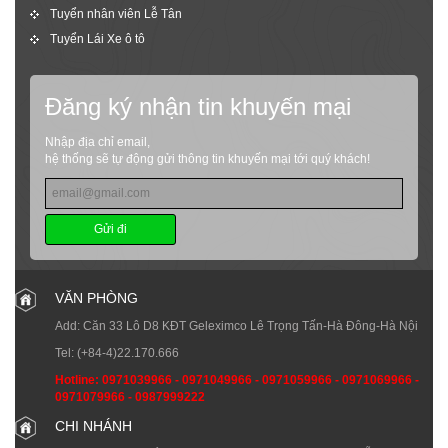
Tuyển nhân viên Lễ Tân
Tuyển Lái Xe ô tô
Đăng ký nhận tin khuyến mại
Nhập địa chỉ email,
hệ thống sẽ tự động gửi thông tin khuyến mại tới quý khách!
Gửi đi
VĂN PHÒNG
Add: Căn 33 Lô D8 KĐT Geleximco Lê Trọng Tấn-Hà Đông-Hà Nội
Tel:
(+84-4)22.170.666
Hotline:
0971039966
-
0971049966
-
0971059966
-
0971069966
-
0971079966
-
0987999222
CHI NHÁNH