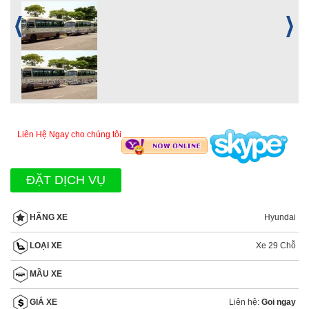
Liên Hệ Ngay cho chúng tôi
ĐẶT DỊCH VỤ
Hyundai
HÃNG XE
Xe 29 Chỗ
LOẠI XE
MẦU XE
Liên hệ:
Goi ngay
GIÁ XE