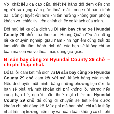
Với chất liệu da cao cấp, thiết kế hàng đôi đem đến cho
người sử dụng cảm giác thoải mái trong suốt hành trình
dài. Còn gì tuyệt vời hơn khi tận hưởng không gian phòng
khách với chiếc tivi trên chính chiếc xe khách của mình.
Đội ngũ lái xe của dịch vụ
Đi sân bay cùng xe Hyundai
County 29 chỗ
của thuê xe Hoàng Quân đều là những
lái xe chuyên nghiệp, giàu năm kinh nghiệm cùng thái độ
làm việc tận tâm, hành trình dài của bạn sẽ không chỉ an
toàn mà còn vui vẻ thoải mái, đúng giờ giấc.
Đi sân bay cùng xe Hyundai County 29 chỗ –
chi phí thấp nhất.
Đó là lời cam kết mà dịch vụ
Đi sân bay cùng xe Hyundai
County 29 chỗ
cam kết với mỗi khách hàng của mình.
Nếu di chuyển một mình bằng những phương tiện đơn lẻ
bạn sẽ phải trả một khoản chi phí khổng lồ, nhưng nếu
cùng bạn bè, người thân thuê một chiếc
xe Hyundai
County 29 chỗ
để cùng di chuyển sẽ tiết kiệm được
khoản chi phí đáng kể. Mức phí mà bạn phải chi trả là thấp
nhất trên thị trường hiện nay và hoàn toàn không có chi phí