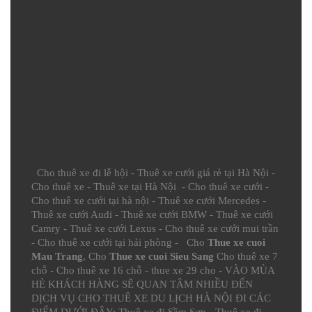
Cho thuê xe đi lễ hội
-
Thuê xe cưới giá rẻ tại Hà Nội
-
Cho thuê xe
-
Thuê xe tại Hà Nội
-
Cho thuê xe cưới
-
Cho thuê xe cưới tại hà nội
-
Thuê xe cưới Mercedes
-
Thuê xe cưới Audi
-
Thuê xe cưới BMW
-
Thuê xe cưới
Camry
-
Thuê xe cưới Lexus
-
Cho thuê xe cưới mui trần
-
Cho thuê xe cưới tại hải phòng
- Cho
Thue xe cuoi
Mau Trang
, Cho
Thue xe cuoi Sieu Sang
Cho thuê xe 7
chỗ
-
Cho thuê xe 16 chỗ
-
thue xe 29 cho
- VÀO MÙA
HÈ KHÁCH HÀNG SẼ QUAN TÂM NHIỀU ĐẾN
DỊCH VỤ CHO THUÊ XE DU LỊCH HÀ NỘI ĐI CÁC
ĐIỂM DƯỚI ĐÂY:
Thuê xe đi Sầm Sơn
-
Thuê xe đi