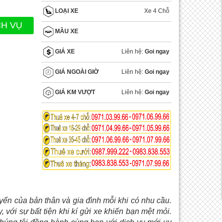
Xe 4 Chỗ
LOẠI XE
CH VỤ
MẦU XE
Liên hệ:
Goi ngay
GIÁ XE
Liên hệ:
Goi ngay
GIÁ NGOÀI GIỜ
Liên hệ:
Goi ngay
GIÁ KM VƯỢT
yển của bản thân và gia đình mỗi khi có nhu cầu.
với sự bất tiện khi kí gửi xe khiến bạn mệt mỏi.