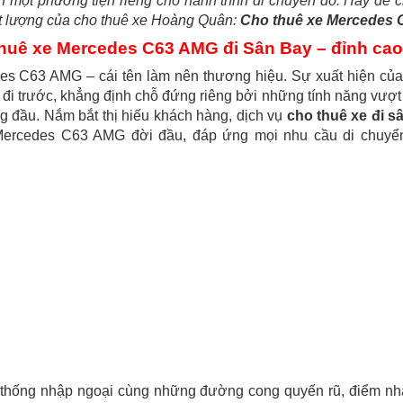
 một phương tiện riêng cho hành trình di chuyển đó. Hãy để 
ất lượng của cho thuê xe Hoàng Quân:
Cho thuê xe Mercedes 
huê xe Mercedes C63 AMG đi Sân Bay – đỉnh cao 
s C63 AMG – cái tên làm nên thương hiệu. Sự xuất hiện của 
 đi trước, khẳng định chỗ đứng riêng bởi những tính năng vượt tr
g đầu. Nắm bắt thị hiếu khách hàng, dịch vụ
cho thuê xe đi s
Mercedes C63 AMG đời đầu, đáp ứng mọi nhu cầu di chuyể
thống nhập ngoại cùng những đường cong quyến rũ, điểm nhấn 