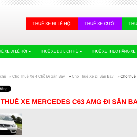
THUÊ XE ĐI LỄ HỘI
THUÊ XE CƯỚI
THU
Ê XE ĐI LỄ HỘI
THUÊ XE DU LỊCH HÈ
THUÊ XE THEO HÃNG XE
 chủ
»
Cho Thuê Xe 4 Chỗ Đi Sân Bay
»
Cho Thuê Xe Đi Sân Bay
»
Cho thuê
THUÊ XE MERCEDES C63 AMG ĐI SÂN B