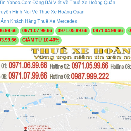
Tin Yahoo.Com Đăng Bài Viết Về Thuê Xe Hoàng Quân
ruyền Hình Nói Về Thuê Xe Hoàng Quân
 Ảnh Khách Hàng Thuê Xe Mercedes
06.99.66
0971.07.99.66
0971.05.99.66
0971.04.99.66
0
03.99.66
GIẢM TỪ 10-40%