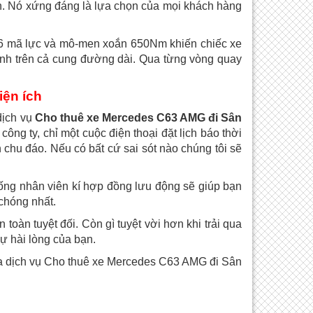
h. Nó xứng đáng là lựa chọn của mọi khách hàng
76 mã lực và mô-men xoắn 650Nm khiến chiếc xe
ịnh trên cả cung đường dài. Qua từng vòng quay
iện ích
dịch vụ
Cho thuê xe Mercedes C63 AMG đi Sân
ông ty, chỉ một cuộc điện thoại đặt lịch báo thời
chu đáo. Nếu có bất cứ sai sót nào chúng tôi sẽ
hống nhân viên kí hợp đồng lưu động sẽ giúp bạn
chóng nhất.
 toàn tuyệt đối. Còn gì tuyệt vời hơn khi trải qua
sự hài lòng của bạn.
ủa dịch vụ Cho thuê xe Mercedes C63 AMG đi Sân