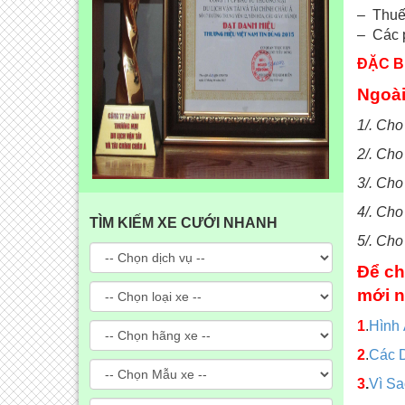
– Thuế
– Các p
ĐẶC BI
Ngoài
1/. Cho
2/. Cho
3/. Ch
4/. Cho
TÌM KIẾM XE CƯỚI NHANH
5/. Cho
Để ch
mới n
1
.
Hình
2
.
Các 
3
.
Vì S