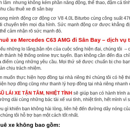
ch lãm nhưng không kém phần năng động, thể thao, đậm cá tín
nhu cầu thuê xe đi sân bay
rong mình động cơ động cơ V8 4.0L Biturbo cùng công suất 4
di chuyển trên mọi địa hình. Sức mạnh động cơ được khẳng đ
thể cảm nhận rõ sức mạnh đó.
huê xe Mercedes C63 AMG đi Sân Bay – dịch vụ t
ểu những lo lắng,bận rộn của cuộc sống hiện đại, chúng tôi – 
h thành hệ thống online trực tuyến. Bạn không cần đến địa chỉ c
a điểm cùng những yêu cầu. Mọi thứ sẽ được chuẩn bị cho bạn 
àn chịu trách nhiệm.
 muốn thực hiện hợp đồng tại nhà riêng thì chúng tôi có hệ t
iện hợp đồng cũng như thanh lý hợp đồng tại nhà riêng nhanh 
Ũ LÁI XE TẬN TÂM, NHIỆT TÌNH
sẽ giúp bạn có hành trình an
ờng dài cùng những bác tài xế vui tính, nhiệt tình, hết mình vì 
u gì khiến bạn không hài lòng, liên hệ đến đường dây nóng c
chúng tôi hỗ trợ bạn một cách tốt nhất.
huê xe không bao gồm: