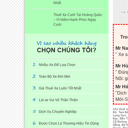
Nhất
Thuê Xe Cưới Tại Hoàng Quân
– Vì Niềm Hạnh Phúc Ngày
Cưới
Tro
Mr Na
" Xe s
1
Nhiều Xe Để Lựa Chọn
Mr Hù
" Đúng
2
Toàn Bộ Xe Đời Mới
Nội: g
3
Mr Hi
Giá Thuê Xe Luôn Tốt Nhất
"Dịch
4
Mới-S
Lái xe Vui Vẻ Thân Thiện
5
Cho thuê x
Dịch Vụ Chuyên Nghiệp
Bờ, Tam Đả
Lạng Sơn, 
Bạc, Đền T
6
Cổ Đường L
Được Chọn Là Thương Hiệu Tin Dùng
Nẵng, Đà N
Giang, Thá