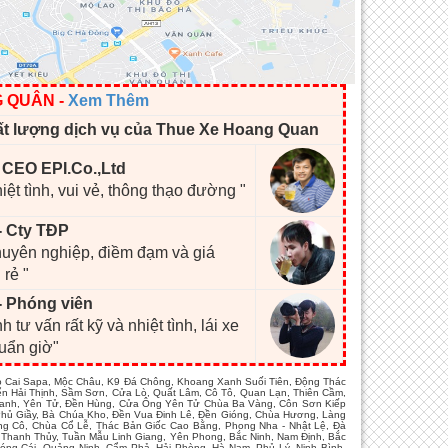
G QUÂN
-
Xem Thêm
ất lượng dịch vụ của Thue Xe Hoang Quan
- CEO EPI.Co.,Ltd
hiệt tình, vui vẻ, thông thạo đường "
- Cty TĐP
chuyên nghiệp, điềm đạm và giá
 rẻ "
- Phóng viên
h tư vấn rất kỹ và nhiệt tình, lái xe
huẩn giờ"
ào Cai Sapa, Mộc Châu, K9 Đá Chông, Khoang Xanh Suối Tiên, Động Thác
ển Hải Thịnh, Sầm Sơn, Cửa Lò, Quất Lâm, Cô Tô, Quan Lạn, Thiên Cầm,
 Xanh, Yên Tử, Đền Hùng, Cửa Ông Yên Tử Chùa Ba Vàng, Côn Sơn Kiếp
, Phủ Giầy, Bà Chúa Kho, Đền Vua Đinh Lê, Đền Gióng, Chùa Hương, Làng
ng Cô, Chùa Cổ Lễ, Thác Bản Giốc Cao Bằng, Phong Nha - Nhật Lệ, Đà
 Thanh Thủy, Tuần Mẫu Linh Giang, Yên Phong, Bắc Ninh, Nam Định, Bắc
óng Cái, Quảng Ninh, Cẩm Phả, Hải Phòng, Hà Nam, Phủ Lý, Ninh Bình,