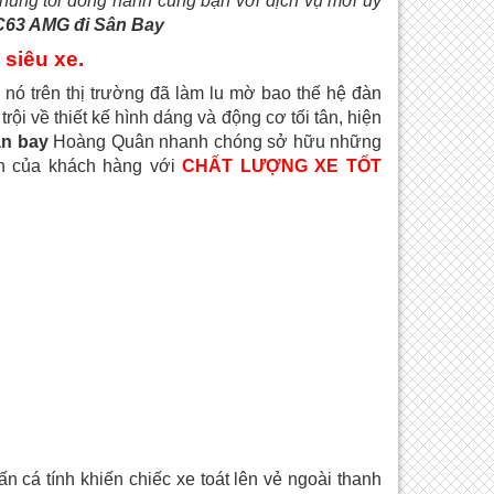
chúng tôi đồng hành cùng bạn với dịch vụ mới uy
C63 AMG đi Sân Bay
siêu xe.
nó trên thị trường đã làm lu mờ bao thế hệ đàn
ội về thiết kế hình dáng và động cơ tối tân, hiện
ân bay
Hoàng Quân nhanh chóng sở hữu những
n của khách hàng với
CHẤT LƯỢNG XE TỐT
cá tính khiến chiếc xe toát lên vẻ ngoài thanh