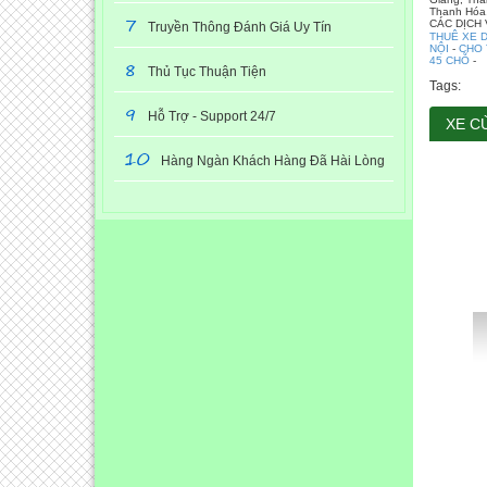
Thanh Hóa,
7
CÁC DỊCH
Truyền Thông Đánh Giá Uy Tín
THUÊ XE D
NỘI
-
CHO 
8
45 CHỖ
-
Thủ Tục Thuận Tiện
Tags:
9
Hỗ Trợ - Support 24/7
XE C
10
Hàng Ngàn Khách Hàng Đã Hài Lòng