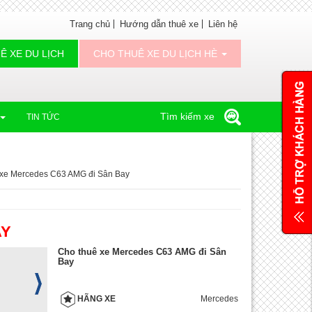
Trang chủ
Hướng dẫn thuê xe
Liên hệ
Ê XE DU LỊCH
CHO THUÊ XE DU LỊCH HÈ
Tìm kiếm xe
TIN TỨC
 xe Mercedes C63 AMG đi Sân Bay
AY
Cho thuê xe Mercedes C63 AMG đi Sân
Bay
Mercedes
HÃNG XE