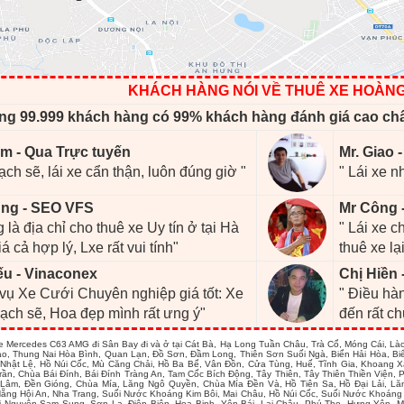
KHÁCH HÀNG NÓI VỀ THUÊ XE HOÀN
ng 99.999 khách hàng có 99% khách hàng đánh giá cao ch
m - Qua Trực tuyến
Mr. Giao 
ạch sẽ, lái xe cẩn thận, luôn đúng giờ "
" Lái xe n
ng - SEO VFS
Mr Công 
 là địa chỉ cho thuê xe Uy tín ở tại Hà
" Lái xe 
iá cả hợp lý, Lxe rất vui tính"
thuê xe lại
ếu - Vinaconex
Chị Hiền 
 vụ Xe Cưới Chuyên nghiệp giá tốt: Xe
" Điều hàn
ạch sẽ, Hoa đẹp mình rất ưng ý"
đến rất c
e Mercedes C63 AMG đi Sân Bay đi và ở tại Cát Bà, Hạ Long Tuần Châu, Trà Cổ, Móng Cái, L
o, Thung Nai Hòa Bình, Quan Lạn, Đồ Sơn, Đầm Long, Thiên Sơn Suối Ngà, Biển Hải Hòa, Bi
Nhật Lệ, Hồ Núi Cốc, Mù Căng Chải, Hồ Ba Bể, Vân Đồn, Cửa Tùng, Huế, Tĩnh Gia, Khoang
rần, Chùa Bái Đính, Bái Đính Tràng An, Tam Cốc Bích Động, Tây Thiên, Tây Thiên Thiền Viện
âm, Đền Gióng, Chùa Mía, Lăng Ngô Quyền, Chùa Mía Đền Và, Hồ Tiên Sa, Hồ Đại Lải, Lă
ẵng Hội An, Nha Trang, Suối Nước Khoáng Kim Bôi, Mai Châu, Hồ Núi Cốc, Suối Nước Khoáng
i Nguyên Sam Sung, Sơn La, Điện Biên, Hoa Binh, Yên Bái, Lai Châu, Phú Thọ, Hưng Yên, M