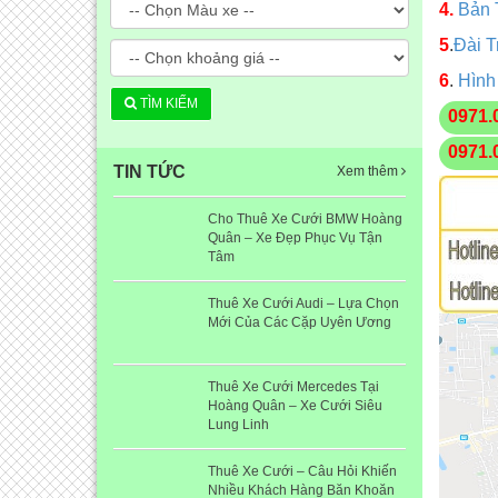
4.
Bản 
5
.
Đài T
6
.
Hình
TÌM KIẾM
0971.
0971.
TIN TỨC
Xem thêm
Cho Thuê Xe Cưới BMW Hoàng
Quân – Xe Đẹp Phục Vụ Tận
Tâm
Thuê Xe Cưới Audi – Lựa Chọn
Mới Của Các Cặp Uyên Ương
Thuê Xe Cưới Mercedes Tại
Hoàng Quân – Xe Cưới Siêu
Lung Linh
Thuê Xe Cưới – Câu Hỏi Khiến
Nhiều Khách Hàng Băn Khoăn