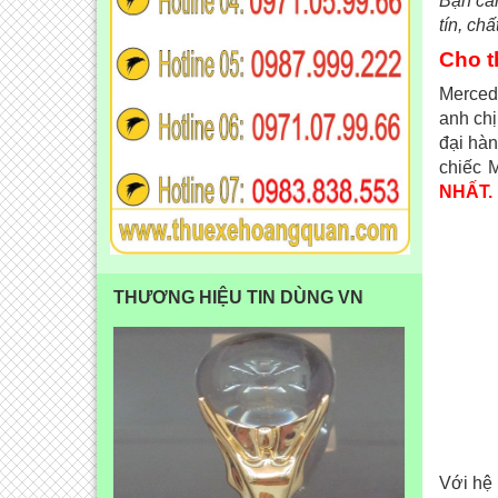
Bạn cần
tín, ch
Cho t
Mercede
anh chị
đại hàn
chiếc 
NHẤT.
THƯƠNG HIỆU TIN DÙNG VN
Với hệ 