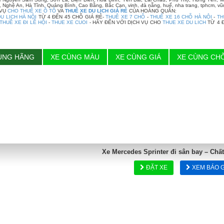
 Nghệ An, Hà Tĩnh, Quảng Bình, Cao Bằng, Bắc Cạn, vinh, đà nẵng, huế, nha trang, tphcm, vũn
 VỤ
CHO THUÊ XE Ô TÔ
VA
THUÊ XE DU LỊCH GIÁ RẺ
CỦA HOÀNG QUÂN:
U LỊCH HÀ NỘI
TỪ 4 ĐẾN 45 CHỖ GIÁ RẺ-
THUÊ XE 7 CHỖ
-
THUÊ XE 16 CHỖ HÀ NỘI
-
TH
THUÊ XE ĐI LỄ HỘI
-
THUE XE CUOI
- HÃY ĐẾN VỚI DỊCH VỤ CHO
THUE XE DU LICH
TỪ 4 
ÙNG HÃNG
XE CÙNG MÀU
XE CÙNG GIÁ
XE CÙNG CH
Xe Mercedes Sprinter đi sân bay – Chấ
ĐẶT XE
XEM BÁO G