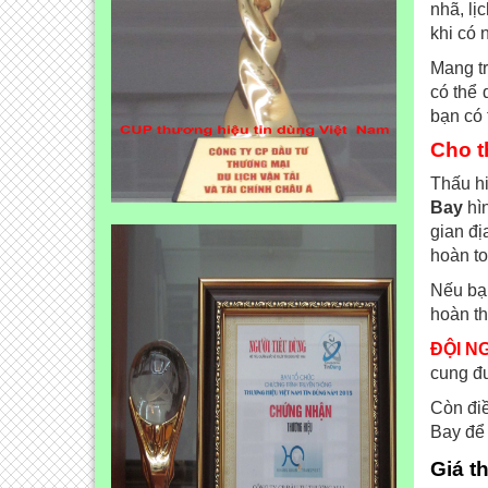
nhã, lị
khi có 
Mang t
có thể 
bạn có 
Cho t
Thấu hi
Bay
hìn
gian đị
hoàn to
Nếu bạn
hoàn th
ĐỘI NG
cung đư
Còn điề
Bay để 
Giá t