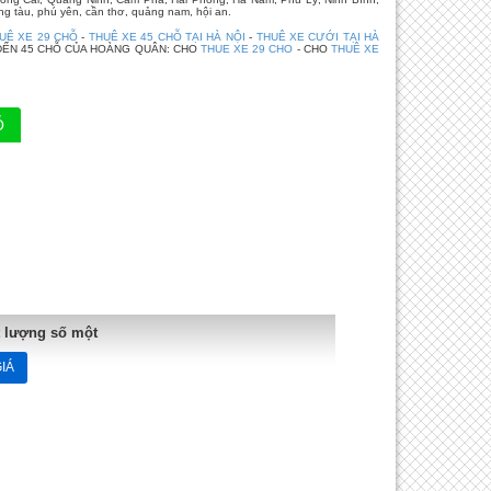
g tàu, phú yên, cần thơ, quảng nam, hội an.
UÊ XE 29 CHỖ
-
THUÊ XE 45 CHỖ TẠI HÀ NỘI
-
THUÊ XE CƯỚI TẠI HÀ
ĐẾN 45 CHỖ CỦA HOÀNG QUÂN: CHO
THUE XE 29 CHO
- CHO
THUÊ XE
Ỗ
t lượng số một
IÁ