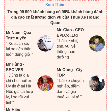
Xem Thêm
Trong 99.999 khách hàng có 99% khách hàng đánh
giá cao chất lượng dịch vụ của Thue Xe Hoang
Quan
Mr. Giao - CEO
Mr Nam - Qua
EPI.Co.,Ltd
Trực tuyến
" Lái xe nhiệt
" Xe sạch sẽ,
tình, vui vẻ,
lái xe cẩn thận,
thông thạo
luôn đúng giờ "
đường "
Mr Hùng -
SEO VFS
Mr Công - Cty
" Đúng là địa
TĐP
chỉ cho thuê xe
" Lái xe chuyên
Uy tín ở tại Hà
nghiệp, điềm
Nội: giá cả hợp
đạm và giá
lý, Lxe rất vui
thuê xe lại rẻ "
tính"
Mr Hiếu -