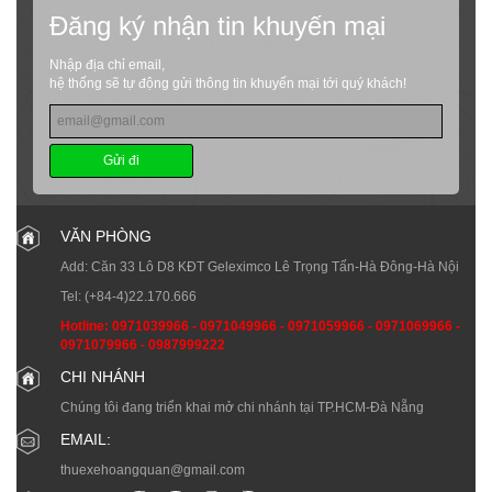
Đăng ký nhận tin khuyến mại
Nhập địa chỉ email,
hệ thống sẽ tự động gửi thông tin khuyến mại tới quý khách!
Gửi đi
VĂN PHÒNG
Add: Căn 33 Lô D8 KĐT Geleximco Lê Trọng Tấn-Hà Đông-Hà Nội
Tel:
(+84-4)22.170.666
Hotline:
0971039966
-
0971049966
-
0971059966
-
0971069966
-
0971079966
-
0987999222
CHI NHÁNH
Chúng tôi đang triển khai mở chi nhánh tại TP.HCM-Đà Nẵng
EMAIL:
thuexehoangquan@gmail.com