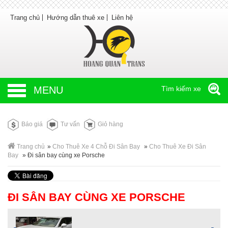
Trang chủ
Hướng dẫn thuê xe
Liên hệ
MENU
Tìm kiếm xe
Báo giá
Tư vấn
Giỏ hàng
Trang chủ
»
Cho Thuê Xe 4 Chỗ Đi Sân Bay
»
Cho Thuê Xe Đi Sân
Bay
»
Đi sân bay cùng xe Porsche
ĐI SÂN BAY CÙNG XE PORSCHE