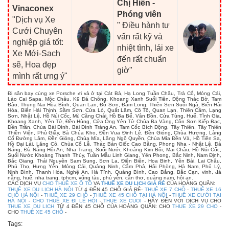
Chị Hiền -
Vinaconex
Phóng viên
"Dịch vụ Xe
" Điều hành tư
Cưới Chuyên
vấn rất kỹ và
nghiệp giá tốt:
nhiệt tình, lái xe
Xe Mới-Sạch
đến rất chuẩn
sẽ, Hoa đẹp
giờ"
mình rất ưng ý"
Đi sân bay cùng xe Porsche đi và ở tại Cát Bà, Hạ Long Tuần Châu, Trà Cổ, Móng Cái,
Lào Cai Sapa, Mộc Châu, K9 Đá Chông, Khoang Xanh Suối Tiên, Động Thác Bờ, Tam
Đảo, Thung Nai Hòa Bình, Quan Lạn, Đồ Sơn, Đầm Long, Thiên Sơn Suối Ngà, Biển Hải
Hòa, Biển Hải Thịnh, Sầm Sơn, Cửa Lò, Quất Lâm, Cô Tô, Quan Lạn, Thiên Cầm, Lạng
Sơn, Nhật Lệ, Hồ Núi Cốc, Mù Căng Chải, Hồ Ba Bể, Vân Đồn, Cửa Tùng, Huế, Tĩnh Gia,
Khoang Xanh, Yên Tử, Đền Hùng, Cửa Ông Yên Tử Chùa Ba Vàng, Côn Sơn Kiếp Bạc,
Đền Trần, Chùa Bái Đính, Bái Đính Tràng An, Tam Cốc Bích Động, Tây Thiên, Tây Thiên
Thiền Viện, Phủ Giầy, Bà Chúa Kho, Đền Vua Đinh Lê, Đền Gióng, Chùa Hương, Làng
Cổ Đường Lâm, Đền Gióng, Chùa Mía, Lăng Ngô Quyền, Chùa Mía Đền Và, Hồ Tiên Sa,
Hồ Đại Lải, Lăng Cô, Chùa Cổ Lễ, Thác Bản Giốc Cao Bằng, Phong Nha - Nhật Lệ, Đà
Nẵng, Đà Nẵng Hội An, Nha Trang, Suối Nước Khoáng Kim Bôi, Mai Châu, Hồ Núi Cốc,
Suối Nước Khoáng Thanh Thủy, Tuần Mẫu Linh Giang, Yên Phong, Bắc Ninh, Nam Định,
Bắc Giang, Thái Nguyên Sam Sung, Sơn La, Điện Biên, Hoa Binh, Yên Bái, Lai Châu,
Phú Thọ, Hưng Yên, Móng Cái, Quảng Ninh, Cẩm Phả, Hải Phòng, Hà Nam, Phủ Lý,
Ninh Bình, Thanh Hóa, Nghệ An, Hà Tĩnh, Quảng Bình, Cao Bằng, Bắc Cạn, vinh, đà
nẵng, huế, nha trang, tphcm, vũng tàu, phú yên, cần thơ, quảng nam, hội an.
CÁC DỊCH VỤ
CHO THUÊ XE Ô TÔ
VA
THUÊ XE DU LỊCH GIÁ RẺ
CỦA HOÀNG QUÂN:
THUÊ XE DU LỊCH HÀ NỘI
TỪ 4 ĐẾN 45 CHỖ GIÁ RẺ-
THUÊ XE 7 CHỖ
-
THUÊ XE 16
CHỖ HÀ NỘI
-
THUÊ XE 29 CHỖ
-
THUÊ XE 45 CHỖ TẠI HÀ NỘI
-
THUÊ XE CƯỚI TẠI
HÀ NỘI
-
CHO THUÊ XE ĐI LỄ HỘI
-
THUE XE CUOI
- HÃY ĐẾN VỚI DỊCH VỤ CHO
THUE XE DU LICH
TỪ 4 ĐẾN 45 CHỖ CỦA HOÀNG QUÂN: CHO
THUE XE 29 CHO
-
CHO
THUÊ XE 45 CHỖ
-
Tags: