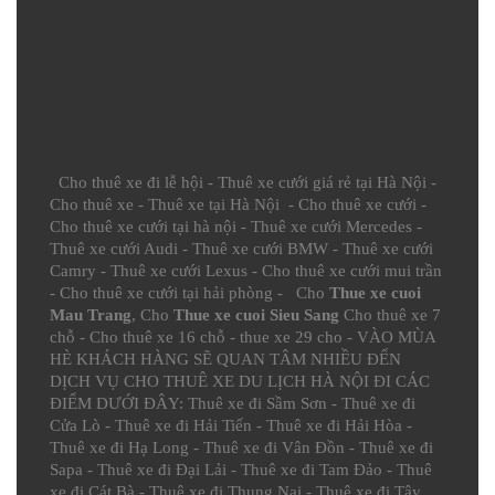
Cho thuê xe đi lễ hội
-
Thuê xe cưới giá rẻ tại Hà Nội
-
Cho thuê xe
-
Thuê xe tại Hà Nội
-
Cho thuê xe cưới
-
Cho thuê xe cưới tại hà nội
-
Thuê xe cưới Mercedes
-
Thuê xe cưới Audi
-
Thuê xe cưới BMW
-
Thuê xe cưới
Camry
-
Thuê xe cưới Lexus
-
Cho thuê xe cưới mui trần
-
Cho thuê xe cưới tại hải phòng
- Cho
Thue xe cuoi
Mau Trang
, Cho
Thue xe cuoi Sieu Sang
Cho thuê xe 7
chỗ
-
Cho thuê xe 16 chỗ
-
thue xe 29 cho
- VÀO MÙA
HÈ KHÁCH HÀNG SẼ QUAN TÂM NHIỀU ĐẾN
DỊCH VỤ CHO THUÊ XE DU LỊCH HÀ NỘI ĐI CÁC
ĐIỂM DƯỚI ĐÂY:
Thuê xe đi Sầm Sơn
-
Thuê xe đi
Cửa Lò
-
Thuê xe đi Hải Tiến
-
Thuê xe đi Hải Hòa
-
Thuê xe đi Hạ Long
-
Thuê xe đi Vân Đồn
-
Thuê xe đi
Sapa
-
Thuê xe đi Đại Lải
-
Thuê xe đi Tam Đảo
-
Thuê
xe đi Cát Bà
-
Thuê xe đi Thung Nai
-
Thuê xe đi Tây