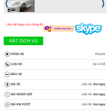
Liên Hệ Ngay cho chúng tôi
ĐẶT DỊCH VỤ
Posche
HÃNG XE
Xe 4 Chỗ
LOẠI XE
MẦU XE
Liên hệ:
Goi ngay
GIÁ XE
Liên hệ:
Goi ngay
GIÁ NGOÀI GIỜ
Liên hệ:
Goi ngay
GIÁ KM VƯỢT