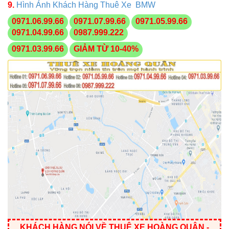
9.
Hình Ảnh Khách Hàng Thuê Xe BMW
0971.06.99.66
0971.07.99.66
0971.05.99.66
0971.04.99.66
0987.999.222
0971.03.99.66
GIẢM TỪ 10-40%
KHÁCH HÀNG NÓI VỀ THUÊ XE HOÀNG QUÂN
-