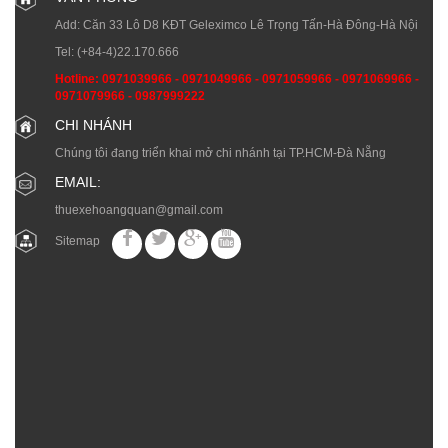
Add: Căn 33 Lô D8 KĐT Geleximco Lê Trọng Tấn-Hà Đông-Hà Nội
Tel:
(+84-4)22.170.666
Hotline:
0971039966
-
0971049966
-
0971059966
-
0971069966
-
0971079966
-
0987999222
CHI NHÁNH
Chúng tôi đang triển khai mở chi nhánh tại TP.HCM-Đà Nẵng
EMAIL:
thuexehoangquan@gmail.com
Sitemap