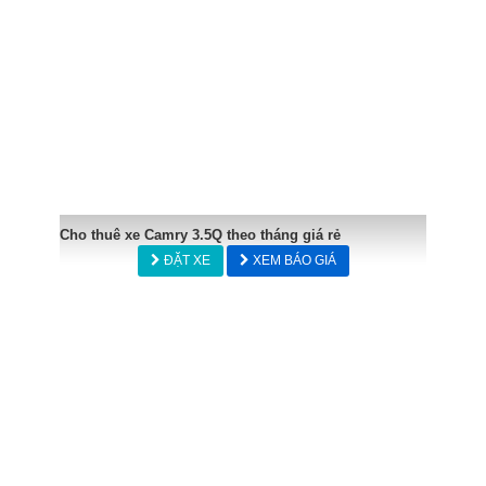
Cho thuê xe Camry 3.5Q theo tháng giá rẻ
ĐẶT XE
XEM BÁO GIÁ