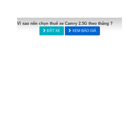
Vì sao nên chọn thuê xe Camry 2.5G theo tháng ?
ĐẶT XE
XEM BÁO GIÁ