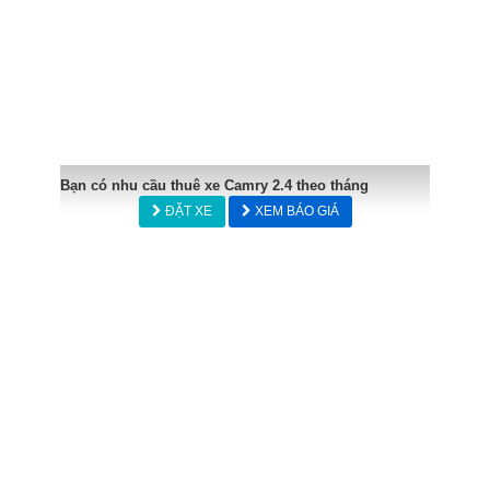
Bạn có nhu cầu thuê xe Camry 2.4 theo tháng
ĐẶT XE
XEM BÁO GIÁ