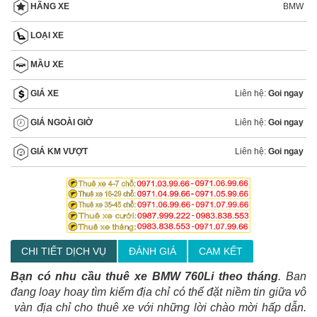
BMW
HÃNG XE
LOẠI XE
MẦU XE
Liên hệ:
Goi ngay
GIÁ XE
Liên hệ:
Goi ngay
GIÁ NGOÀI GIỜ
Liên hệ:
Goi ngay
GIÁ KM VƯỢT
CHI TIẾT DỊCH VỤ
ĐÁNH GIÁ
CAM KẾT
Bạn có nhu cầu thuê xe BMW 760Li theo tháng
. Ban
đang loay hoay tìm kiếm địa chỉ có thể đặt niềm tin giữa vô
vàn địa chỉ cho thuê xe với những lời chào mời hấp dẫn.