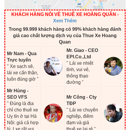
KHÁCH HÀNG NÓI VỀ THUÊ XE HOÀNG QUÂN
-
Xem Thêm
Trong 99.999 khách hàng có 99% khách hàng đánh
giá cao chất lượng dịch vụ của Thue Xe Hoang
Quan
Mr. Giao - CEO
Mr Nam - Qua
EPI.Co.,Ltd
Trực tuyến
" Lái xe nhiệt
" Xe sạch sẽ,
tình, vui vẻ,
lái xe cẩn thận,
thông thạo
luôn đúng giờ "
đường "
Mr Hùng -
SEO VFS
Mr Công - Cty
" Đúng là địa
TĐP
chỉ cho thuê xe
" Lái xe chuyên
Uy tín ở tại Hà
nghiệp, điềm
Nội: giá cả hợp
đạm và giá
lý, Lxe rất vui
thuê xe lại rẻ "