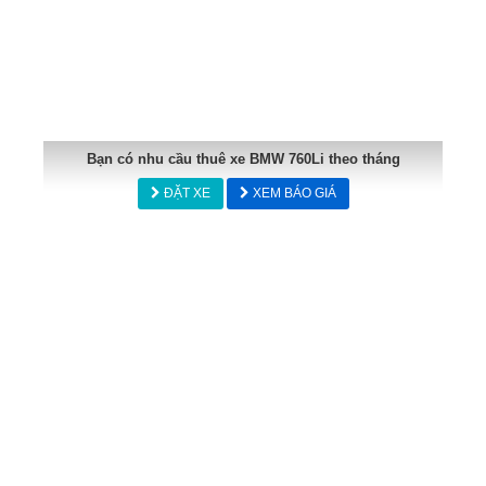
Bạn có nhu cầu thuê xe BMW 760Li theo tháng
ĐẶT XE
XEM BÁO GIÁ