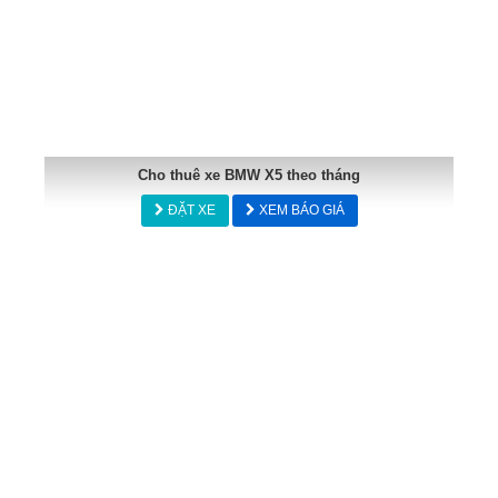
Cho thuê xe BMW X5 theo tháng
ĐẶT XE
XEM BÁO GIÁ