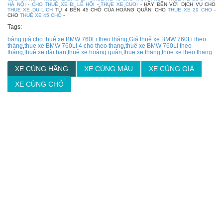
HÀ NỘI
-
CHO THUÊ XE ĐI LỄ HỘI
-
THUE XE CUOI
- HÃY ĐẾN VỚI DỊCH VỤ CHO
THUE XE DU LICH
TỪ 4 ĐẾN 45 CHỖ CỦA HOÀNG QUÂN: CHO
THUE XE 29 CHO
-
CHO
THUÊ XE 45 CHỖ
-
Tags:
bảng giá cho thuê xe BMW 760Li theo tháng
,
Giá thuê xe BMW 760Li theo
tháng
,
thue xe BMW 760LI 4 cho theo thang
,
thuê xe BMW 760Li theo
tháng
,
thuê xe dài hạn
,
thuê xe hoàng quân
,
thue xe thang
,
thue xe theo thang
XE CÙNG HÃNG
XE CÙNG MÀU
XE CÙNG GIÁ
XE CÙNG CHỖ