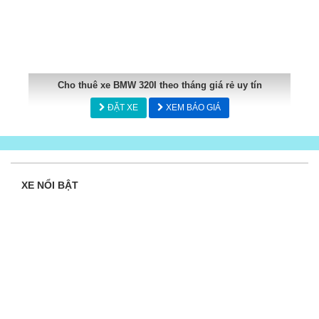
Cho thuê xe BMW 320I theo tháng giá rẻ uy tín
ĐẶT XE
XEM BÁO GIÁ
XE NỔI BẬT