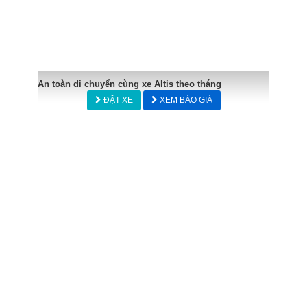
An toàn di chuyển cùng xe Altis theo tháng
ĐẶT XE
XEM BÁO GIÁ