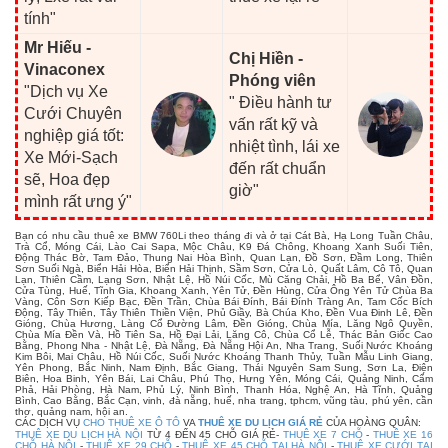
tính"
Mr Hiếu -
Chị Hiền -
Vinaconex
Phóng viên
"Dịch vụ Xe
" Điều hành tư
Cưới Chuyên
vấn rất kỹ và
nghiệp giá tốt:
nhiệt tình, lái xe
Xe Mới-Sạch
đến rất chuẩn
sẽ, Hoa đẹp
giờ"
mình rất ưng ý"
Bạn có nhu cầu thuê xe BMW 760Li theo tháng đi và ở tại Cát Bà, Hạ Long Tuần Châu,
Trà Cổ, Móng Cái, Lào Cai Sapa, Mộc Châu, K9 Đá Chông, Khoang Xanh Suối Tiên,
Động Thác Bờ, Tam Đảo, Thung Nai Hòa Bình, Quan Lạn, Đồ Sơn, Đầm Long, Thiên
Sơn Suối Ngà, Biển Hải Hòa, Biển Hải Thịnh, Sầm Sơn, Cửa Lò, Quất Lâm, Cô Tô, Quan
Lạn, Thiên Cầm, Lạng Sơn, Nhật Lệ, Hồ Núi Cốc, Mù Căng Chải, Hồ Ba Bể, Vân Đồn,
Cửa Tùng, Huế, Tĩnh Gia, Khoang Xanh, Yên Tử, Đền Hùng, Cửa Ông Yên Tử Chùa Ba
Vàng, Côn Sơn Kiếp Bạc, Đền Trần, Chùa Bái Đính, Bái Đính Tràng An, Tam Cốc Bích
Động, Tây Thiên, Tây Thiên Thiền Viện, Phủ Giầy, Bà Chúa Kho, Đền Vua Đinh Lê, Đền
Gióng, Chùa Hương, Làng Cổ Đường Lâm, Đền Gióng, Chùa Mía, Lăng Ngô Quyền,
Chùa Mía Đền Và, Hồ Tiên Sa, Hồ Đại Lải, Lăng Cô, Chùa Cổ Lễ, Thác Bản Giốc Cao
Bằng, Phong Nha - Nhật Lệ, Đà Nẵng, Đà Nẵng Hội An, Nha Trang, Suối Nước Khoáng
Kim Bôi, Mai Châu, Hồ Núi Cốc, Suối Nước Khoáng Thanh Thủy, Tuần Mẫu Linh Giang,
Yên Phong, Bắc Ninh, Nam Định, Bắc Giang, Thái Nguyên Sam Sung, Sơn La, Điện
Biên, Hoa Binh, Yên Bái, Lai Châu, Phú Thọ, Hưng Yên, Móng Cái, Quảng Ninh, Cẩm
Phả, Hải Phòng, Hà Nam, Phủ Lý, Ninh Bình, Thanh Hóa, Nghệ An, Hà Tĩnh, Quảng
Bình, Cao Bằng, Bắc Cạn, vinh, đà nẵng, huế, nha trang, tphcm, vũng tàu, phú yên, cần
thơ, quảng nam, hội an.
CÁC DỊCH VỤ
CHO THUÊ XE Ô TÔ
VA
THUÊ XE DU LỊCH GIÁ RẺ
CỦA HOÀNG QUÂN:
THUÊ XE DU LỊCH HÀ NỘI
TỪ 4 ĐẾN 45 CHỖ GIÁ RẺ-
THUÊ XE 7 CHỖ
-
THUÊ XE 16
CHỖ HÀ NỘI
-
THUÊ XE 29 CHỖ
-
THUÊ XE 45 CHỖ TẠI HÀ NỘI
-
THUÊ XE CƯỚI TẠI