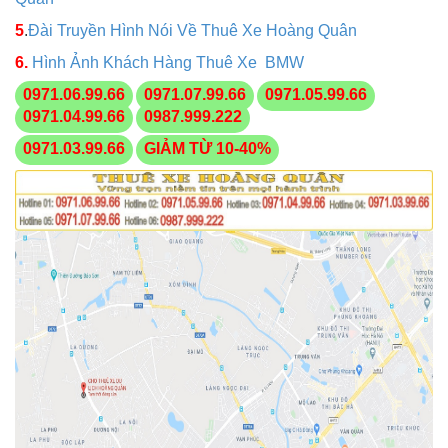
5
.
Đài Truyền Hình Nói Về Thuê Xe Hoàng Quân
6
.
Hình Ảnh Khách Hàng Thuê Xe BMW
0971.06.99.66
0971.07.99.66
0971.05.99.66
0971.04.99.66
0987.999.222
0971.03.99.66
GIẢM TỪ 10-40%