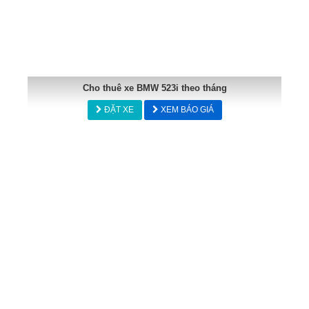
Cho thuê xe BMW 523i theo tháng
ĐẶT XE
XEM BÁO GIÁ