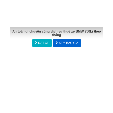
An toàn di chuyển cùng dịch vụ thuê xe BMW 750Li theo
tháng
ĐẶT XE
XEM BÁO GIÁ