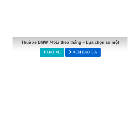
Thuê xe BMW 745Li theo tháng – Lựa chọn số một
ĐẶT XE
XEM BÁO GIÁ