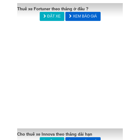
Thuê xe Fortuner theo tháng ở đâu ?
ĐẶT XE
XEM BÁO GIÁ
Cho thuê xe Innova theo tháng dài hạn