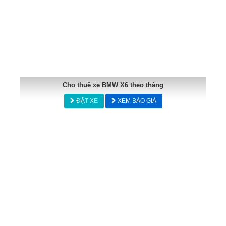
Cho thuê xe BMW X6 theo tháng
ĐẶT XE
XEM BÁO GIÁ