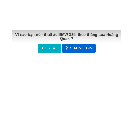
Vì sao bạn nên thuê xe BMW 328i theo tháng của Hoàng
Quân ?
ĐẶT XE
XEM BÁO GIÁ