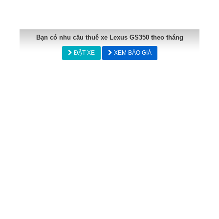
Bạn có nhu cầu thuê xe Lexus GS350 theo tháng
ĐẶT XE
XEM BÁO GIÁ