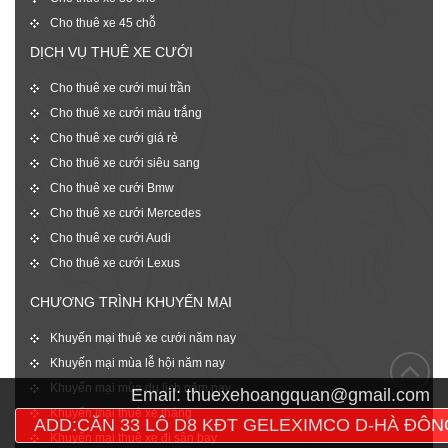
Cho thuê xe 45 chỗ
DỊCH VỤ THUÊ XE CƯỚI
Cho thuê xe cưới mui trần
Cho thuê xe cưới màu trắng
Cho thuê xe cưới giá rẻ
Cho thuê xe cưới siêu sang
Cho thuê xe cưới Bmw
Cho thuê xe cưới Mercedes
Cho thuê xe cưới Audi
Cho thuê xe cưới Lexus
CHƯƠNG TRÌNH KHUYẾN MẠI
Khuyến mại thuê xe cưới năm nay
Khuyến mại mùa lễ hội năm nay
Khuyến mại mùa du lịch năm nay
Email:
thuexehoangquan@gmail.com
Khuyến mại thuê xe tháng
ADD:CĂN 33 LÔ D8 KĐT GELEXIMCO D-HÀ ĐÔN
Khuyến mại thuê xe đi sân bay