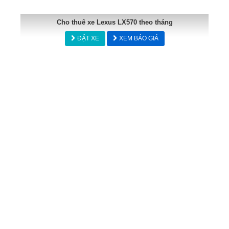
Cho thuê xe Lexus LX570 theo tháng
ĐẶT XE
XEM BÁO GIÁ