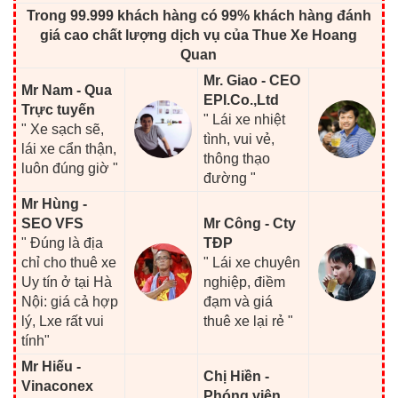
Trong 99.999 khách hàng có 99% khách hàng đánh
giá cao chất lượng dịch vụ của Thue Xe Hoang
Quan
Mr. Giao - CEO
Mr Nam - Qua
EPI.Co.,Ltd
Trực tuyến
" Lái xe nhiệt
" Xe sạch sẽ,
tình, vui vẻ,
lái xe cẩn thận,
thông thạo
luôn đúng giờ "
đường "
Mr Hùng -
SEO VFS
Mr Công - Cty
" Đúng là địa
TĐP
chỉ cho thuê xe
" Lái xe chuyên
Uy tín ở tại Hà
nghiệp, điềm
Nội: giá cả hợp
đạm và giá
lý, Lxe rất vui
thuê xe lại rẻ "
tính"
Mr Hiếu -
Chị Hiền -
Vinaconex
Phóng viên