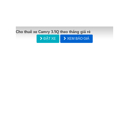
Cho thuê xe Camry 3.5Q theo tháng giá rẻ
ĐẶT XE
XEM BÁO GIÁ