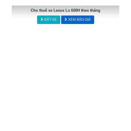
Cho thuê xe Lexus Ls 600H theo tháng
ĐẶT XE
XEM BÁO GIÁ