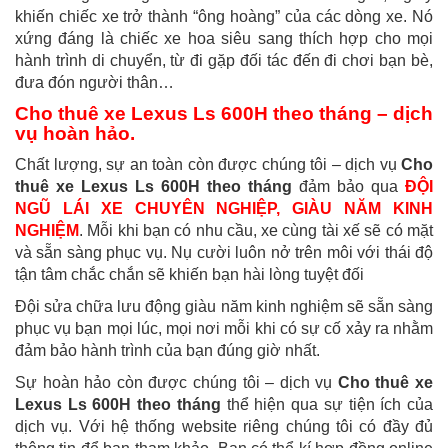
khiến chiếc xe trở thành “ông hoàng” của các dòng xe. Nó
xứng đáng là chiếc xe hoa siêu sang thích hợp cho mọi
hành trình di chuyển, từ đi gặp đối tác đến đi chơi bạn bè,
đưa đón người thân…
Cho thuê xe Lexus Ls 600H theo tháng – dịch
vụ hoàn hảo.
Chất lượng, sự an toàn còn được chúng tôi – dịch vụ
Cho
thuê xe Lexus Ls 600H theo tháng
đảm bảo qua
ĐỘI
NGŨ LÁI XE CHUYÊN NGHIỆP, GIÀU NĂM KINH
NGHIỆM
. Mỗi khi bạn có nhu cầu, xe cùng tài xế sẽ có mặt
và sẵn sàng phục vụ. Nụ cười luôn nở trên môi với thái độ
tận tâm chắc chắn sẽ khiến bạn hài lòng tuyệt đối
Đội sửa chữa lưu động giàu năm kinh nghiệm sẽ sẵn sàng
phục vụ bạn mọi lúc, mọi nơi mỗi khi có sự cố xảy ra nhằm
đảm bảo hành trình của bạn đúng giờ nhất.
Sự hoàn hảo còn được chúng tôi – dịch vụ
Cho thuê xe
Lexus Ls 600H theo tháng
thể hiện qua sự tiện ích của
dịch vụ. Với hệ thống website riêng chúng tôi có đầy đủ