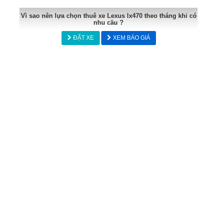
Vì sao nên lựa chọn thuê xe Lexus lx470 theo tháng khi có
nhu cầu ?
ĐẶT XE
XEM BÁO GIÁ