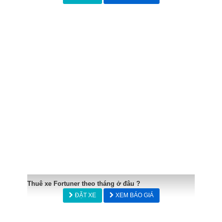
Thuê xe Fortuner theo tháng ở đâu ?
ĐẶT XE
XEM BÁO GIÁ