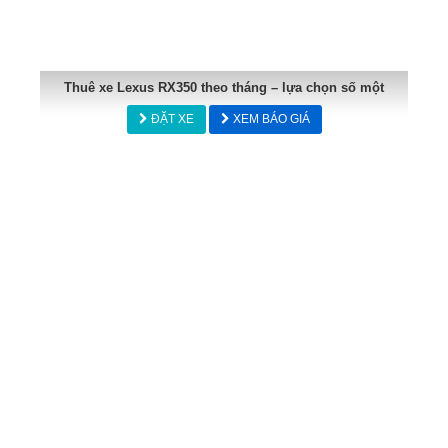
Thuê xe Lexus RX350 theo tháng – lựa chọn số một
ĐẶT XE
XEM BÁO GIÁ