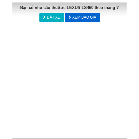
Bạn có nhu cầu thuê xe LEXUS LS460 theo tháng ?
ĐẶT XE
XEM BÁO GIÁ