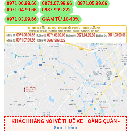
0971.06.99.66
0971.07.99.66
0971.05.99.66
0971.04.99.66
0987.999.222
0971.03.99.66
GIẢM TỪ 10-40%
KHÁCH HÀNG NÓI VỀ THUÊ XE HOÀNG QUÂN
-
Xem Thêm