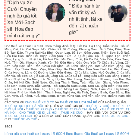
"Dịch vụ Xe
" Điều hành tư
Cưới Chuyên
vấn rất kỹ và
nghiệp giá tốt:
nhiệt tình, lái xe
Xe Mới-Sạch
đến rất chuẩn
sẽ, Hoa đẹp
giờ"
mình rất ưng ý"
Cho thuê xe Lexus Ls 600H theo tháng đi và ở tại Cát Bà, Hạ Long Tuần Châu, Trà Cổ,
Móng Cái, Lào Cai Sapa, Mộc Châu, K9 Đá Chông, Khoang Xanh Suối Tiên, Động Thác
Bờ, Tam Đảo, Thung Nai Hòa Bình, Quan Lạn, Đồ Sơn, Đầm Long, Thiên Sơn Suối Ngà,
Biển Hải Hòa, Biển Hải Thịnh, Sầm Sơn, Cửa Lò, Quất Lâm, Cô Tô, Quan Lạn, Thiên
Cầm, Lạng Sơn, Nhật Lệ, Hồ Núi Cốc, Mù Căng Chải, Hồ Ba Bể, Vân Đồn, Cửa Tùng,
Huế, Tĩnh Gia, Khoang Xanh, Yên Tử, Đền Hùng, Cửa Ông Yên Tử Chùa Ba Vàng, Côn
Sơn Kiếp Bạc, Đền Trần, Chùa Bái Đính, Bái Đính Tràng An, Tam Cốc Bích Động, Tây
Thiên, Tây Thiên Thiền Viện, Phủ Giầy, Bà Chúa Kho, Đền Vua Đinh Lê, Đền Gióng,
Chùa Hương, Làng Cổ Đường Lâm, Đền Gióng, Chùa Mía, Lăng Ngô Quyền, Chùa Mía
Đền Và, Hồ Tiên Sa, Hồ Đại Lải, Lăng Cô, Chùa Cổ Lễ, Thác Bản Giốc Cao Bằng, Phong
Nha - Nhật Lệ, Đà Nẵng, Đà Nẵng Hội An, Nha Trang, Suối Nước Khoáng Kim Bôi, Mai
Châu, Hồ Núi Cốc, Suối Nước Khoáng Thanh Thủy, Tuần Mẫu Linh Giang, Yên Phong,
Bắc Ninh, Nam Định, Bắc Giang, Thái Nguyên Sam Sung, Sơn La, Điện Biên, Hoa Binh,
Yên Bái, Lai Châu, Phú Thọ, Hưng Yên, Móng Cái, Quảng Ninh, Cẩm Phả, Hải Phòng,
Hà Nam, Phủ Lý, Ninh Bình, Thanh Hóa, Nghệ An, Hà Tĩnh, Quảng Bình, Cao Bằng, Bắc
Cạn, vinh, đà nẵng, huế, nha trang, tphcm, vũng tàu, phú yên, cần thơ, quảng nam, hội
an.
CÁC DỊCH VỤ
CHO THUÊ XE Ô TÔ
VA
THUÊ XE DU LỊCH GIÁ RẺ
CỦA HOÀNG QUÂN:
THUÊ XE DU LỊCH HÀ NỘI
TỪ 4 ĐẾN 45 CHỖ GIÁ RẺ-
THUÊ XE 7 CHỖ
-
THUÊ XE 16
CHỖ HÀ NỘI
-
THUÊ XE 29 CHỖ
-
THUÊ XE 45 CHỖ TẠI HÀ NỘI
-
THUÊ XE CƯỚI TẠI
HÀ NỘI
-
CHO THUÊ XE ĐI LỄ HỘI
-
THUE XE CUOI
- HÃY ĐẾN VỚI DỊCH VỤ CHO
THUE XE DU LICH
TỪ 4 ĐẾN 45 CHỖ CỦA HOÀNG QUÂN: CHO
THUE XE 29 CHO
-
CHO
THUÊ XE 45 CHỖ
-
Tags:
bảng giá cho thuê xe Lexus LS 600H theo tháng
,
Giá thuê xe Lexus LS 600H