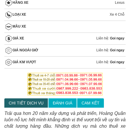
Lexus
HÃNG XE
Xe 4 Chỗ
LOẠI XE
MẦU XE
Liên hệ:
Goi ngay
GIÁ XE
Liên hệ:
Goi ngay
GIÁ NGOÀI GIỜ
Liên hệ:
Goi ngay
GIÁ KM VƯỢT
CHI TIẾT DỊCH VỤ
ĐÁNH GIÁ
CAM KẾT
Trải qua hơn 20 năm xây dựng và phát triển, Hoàng Quân
luôn nỗ lực hết mình khẳng định vị thế vượt trội về uy tín và
chất lượng hàng đầu. Những dịch vụ mà cho thuê xe