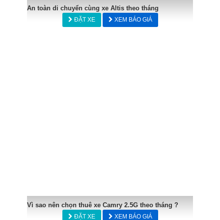
An toàn di chuyển cùng xe Altis theo tháng
ĐẶT XE
XEM BÁO GIÁ
Vì sao nên chọn thuê xe Camry 2.5G theo tháng ?
ĐẶT XE
XEM BÁO GIÁ