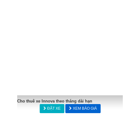
Cho thuê xe Innova theo tháng dài hạn
ĐẶT XE
XEM BÁO GIÁ