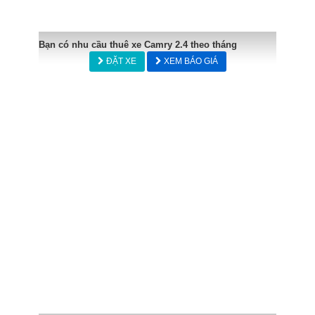
Bạn có nhu cầu thuê xe Camry 2.4 theo tháng
ĐẶT XE
XEM BÁO GIÁ