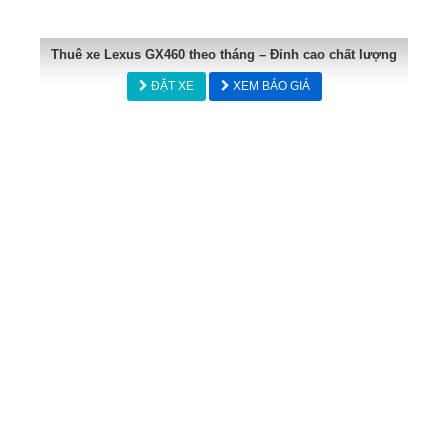
Thuê xe Lexus GX460 theo tháng – Đỉnh cao chất lượng
ĐẶT XE
XEM BÁO GIÁ