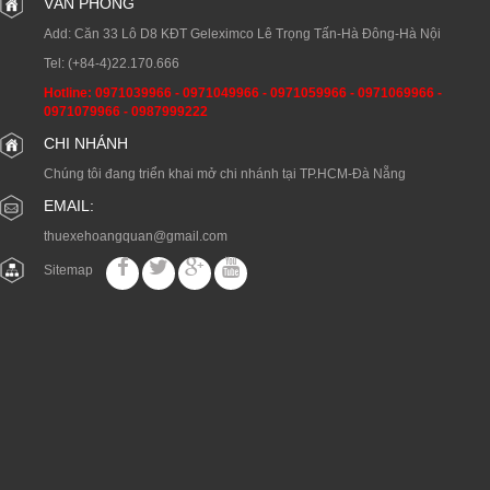
VĂN PHÒNG
Add: Căn 33 Lô D8 KĐT Geleximco Lê Trọng Tấn-Hà Đông-Hà Nội
Tel:
(+84-4)22.170.666
Hotline:
0971039966
-
0971049966
-
0971059966
-
0971069966
-
0971079966
-
0987999222
CHI NHÁNH
Chúng tôi đang triển khai mở chi nhánh tại TP.HCM-Đà Nẵng
EMAIL:
thuexehoangquan@gmail.com
Sitemap