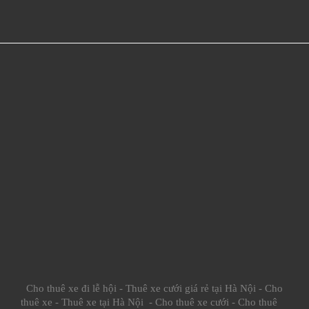
Cho thuê xe đi lễ hội
-
Thuê xe cưới giá rẻ tại Hà Nội
-
Cho
thuê xe
-
Thuê xe tại Hà Nội
-
Cho thuê xe cưới
-
Cho thuê