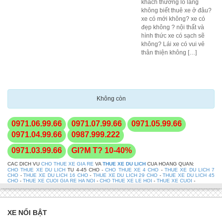
khách thường lo lắng
không biết thuê xe ở đâu?
xe có mới không? xe có
đẹp không ? nội thất và
hình thức xe có sạch sẽ
không? Lái xe có vui vẻ
thân thiện không […]
Không còn
0971.06.99.66
0971.07.99.66
0971.05.99.66
0971.04.99.66
0987.999.222
0971.03.99.66
GI?M T? 10-40%
CAC DICH VU
CHO THUE XE GIA RE
VA
THUE XE DU LICH
CUA HOANG QUAN:
CHO THUE XE DU LICH
TU 4-45 CHO -
CHO THUE XE 4 CHO
-
THUE XE DU LICH 7
CHO
-
THUE XE DU LICH 16 CHO
-
THUE XE DU LICH 29 CHO
-
THUE XE DU LICH 45
CHO
-
THUE XE CUOI GIA RE HA NOI
-
CHO THUE XE LE HOI
-
THUE XE CUOI
-
XE NỔI BẬT