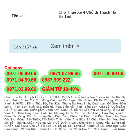
Cho Thuê Xe 4 Chỗ đi Thạch Hà
Tên xe:
Hà Tĩnh
Xem thêm
Còn 3157 xe
Gọi ngay:
0971.06.99.66
0971.07.99.66
0971.05.99.66
0971.04.99.66
0987.999.222
0971.03.99.66
GIẢM TỪ 10-40%
Cho Thuê Xe Du Lịch Lễ Hội Từ 4,7,9,16,29,35,45 chỗ tại Hà Nội đi và ở tại Cát Bà, Hạ
Long Tuần Châu, Trà Cổ, Móng Cái, Lào Cai Sapa, Mộc Châu, K9 Đá Chông, Khoang
Xanh Suối Tiên, Động Thác Bờ, Tam Đảo, Thung Nai Hòa Bình, Quan Lạn, Đồ Sơn, Đầm
Long, Thiên Sơn Suối Ngà, Biển Hải Hòa, Biển Hải Thịnh, Sầm Sơn, Cửa Lò, Quất Lâm,
Cô Tô, Quan Lạn, Thiên Cầm, Lạng Sơn, Nhật Lệ, Hồ Núi Cốc, Mù Căng Chải, Hồ Ba Bể,
Vân Đồn, Cửa Tùng, Huế, Tĩnh Gia, Khoang Xanh, Yên Tử, Đền Hùng, Cửa Ông Yên Tử
Chùa Ba Vàng, Côn Sơn Kiếp Bạc, Đền Trần, Chùa Bái Đính, Bái Đính Tràng An, Tam
Cốc Bích Động, Tây Thiên, Tây Thiên Thiền Viện, Phủ Giầy, Bà Chúa Kho, Đền Vua Đinh
Lê, Đền Gióng, Chùa Hương, Làng Cổ Đường Lâm, Đền Gióng, Chùa Mía, Lăng Ngô
Quyền, Chùa Mía Đền Và, Hồ Tiên Sa, Hồ Đại Lải, Lăng Cô, Chùa Cổ Lễ, Thác Bản Giốc
Cao Bằng, Phong Nha - Nhật Lệ, Đà Nẵng, Đà Nẵng Hội An, Nha Trang, Suối Nước