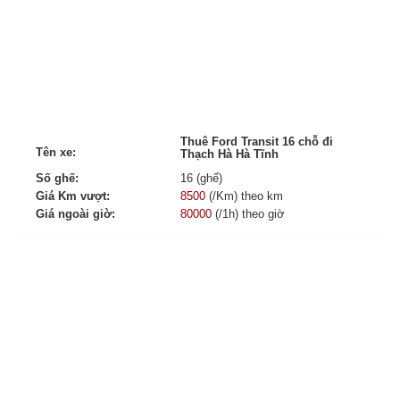
Thuê Ford Transit 16 chỗ đi
Tên xe:
Thạch Hà Hà Tĩnh
Số ghế:
16 (ghế)
Giá Km vượt:
8500
(/Km) theo km
Giá ngoài giờ:
80000
(/1h) theo giờ