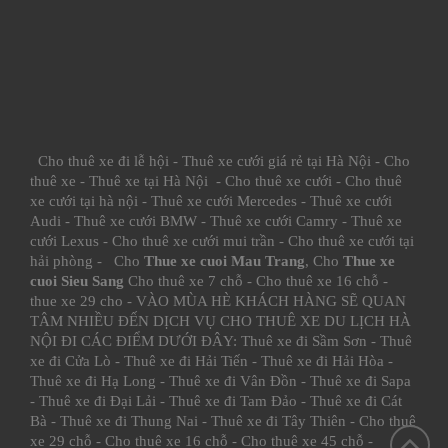
Cho thuê xe đi lễ hội
-
Thuê xe cưới giá rẻ tại Hà Nội
-
Cho
thuê xe
-
Thuê xe tại Hà Nội
-
Cho thuê xe cưới
-
Cho thuê
xe cưới tại hà nội
-
Thuê xe cưới Mercedes
-
Thuê xe cưới
Audi
-
Thuê xe cưới BMW
-
Thuê xe cưới Camry
-
Thuê xe
cưới Lexus
-
Cho thuê xe cưới mui trần
-
Cho thuê xe cưới tại
hải phòng
- Cho
Thue xe cuoi Mau Trang
, Cho
Thue xe
cuoi Sieu Sang
Cho thuê xe 7 chỗ
-
Cho thuê xe 16 chỗ
-
thue xe 29 cho
- VÀO MÙA HÈ KHÁCH HÀNG SẼ QUAN
TÂM NHIỀU ĐẾN DỊCH VỤ CHO THUÊ XE DU LỊCH HÀ
NỘI ĐI CÁC ĐIỂM DƯỚI ĐÂY:
Thuê xe đi Sầm Sơn
-
Thuê
xe đi Cửa Lò
-
Thuê xe đi Hải Tiến
-
Thuê xe đi Hải Hòa
-
Thuê xe đi Hạ Long
-
Thuê xe đi Vân Đồn
-
Thuê xe đi Sapa
-
Thuê xe đi Đại Lải
-
Thuê xe đi Tam Đảo
-
Thuê xe đi Cát
Bà
-
Thuê xe đi Thung Nai
-
Thuê xe đi Tây Thiên
-
Cho thuê
xe 29 chỗ
-
Cho thuê xe 16 chỗ
-
Cho thuê xe 45 chỗ
-