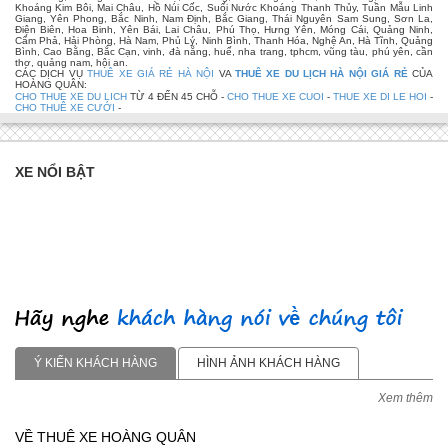
Khoáng Kim Bôi, Mai Châu, Hồ Núi Cốc, Suối Nước Khoáng Thanh Thủy, Tuần Mẫu Linh
Giang, Yên Phong, Bắc Ninh, Nam Định, Bắc Giang, Thái Nguyên Sam Sung, Sơn La,
Điện Biên, Hoa Binh, Yên Bái, Lai Châu, Phú Thọ, Hưng Yên, Móng Cái, Quảng Ninh,
Cẩm Phả, Hải Phòng, Hà Nam, Phủ Lý, Ninh Bình, Thanh Hóa, Nghệ An, Hà Tĩnh, Quảng
Bình, Cao Bằng, Bắc Cạn, vinh, đà nẵng, huế, nha trang, tphcm, vũng tàu, phú yên, cần
thơ, quảng nam, hội an.
CÁC DỊCH VỤ
THUÊ XE GIÁ RẺ HÀ NỘI
VA
THUÊ XE DU LỊCH HÀ NỘI GIÁ RẺ
CỦA
HOÀNG QUÂN:
CHO THUE XE DU LICH
TỪ 4 ĐẾN 45 CHỖ -
CHO THUE XE CUOI
-
THUE XE DI LE HOI
-
CHO THUÊ XE CƯỚI
-
XE NỔI BẬT
Ý KIẾN KHÁCH HÀNG
HÌNH ẢNH KHÁCH HÀNG
Xem thêm
VỀ THUÊ XE HOÀNG QUÂN