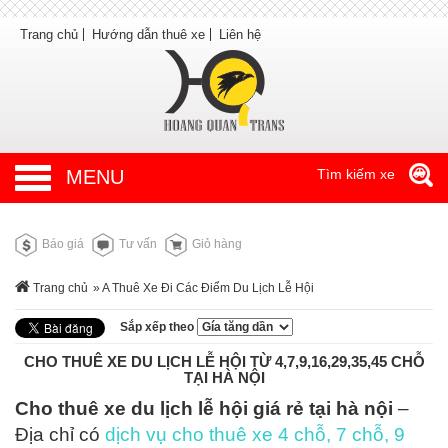
Trang chủ
Hướng dẫn thuê xe
Liên hệ
MENU
Tìm kiếm xe
Báo giá
Tư vấn
Giỏ hàng
Trang chủ
» A Thuê Xe Đi Các Điểm Du Lịch Lễ Hội
Sắp xếp theo
CHO THUÊ XE DU LỊCH LỄ HỘI TỪ 4,7,9,16,29,35,45 CHỖ
TẠI HÀ NỘI
Cho thuê xe du lịch lễ hội giá rẻ tại hà nội
–
Địa chỉ có
dịch vụ cho thuê xe 4 chỗ, 7 chỗ, 9