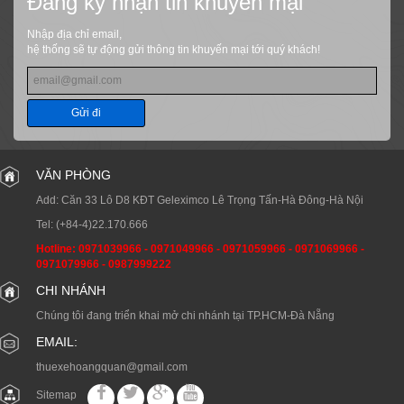
Đăng ký nhận tin khuyến mại
Nhập địa chỉ email,
hệ thống sẽ tự động gửi thông tin khuyến mại tới quý khách!
Gửi đi
VĂN PHÒNG
Add: Căn 33 Lô D8 KĐT Geleximco Lê Trọng Tấn-Hà Đông-Hà Nội
Tel:
(+84-4)22.170.666
Hotline:
0971039966
-
0971049966
-
0971059966
-
0971069966
-
0971079966
-
0987999222
CHI NHÁNH
Chúng tôi đang triển khai mở chi nhánh tại TP.HCM-Đà Nẵng
EMAIL:
thuexehoangquan@gmail.com
Sitemap