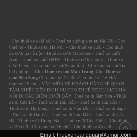
Cho thuê xe đi lễ hội
-
Thuê xe cưới giá rẻ tại Hà Nội
-
Cho
thuê xe
-
Thuê xe tại Hà Nội
-
Cho thuê xe cưới
-
Cho thuê
xe cưới tại hà nội
-
Thuê xe cưới Mercedes
-
Thuê xe cưới
Audi
-
Thuê xe cưới BMW
-
Thuê xe cưới Camry
-
Thuê xe
cưới Lexus
-
Cho thuê xe cưới mui trần
-
Cho thuê xe cưới tại
hải phòng
- Cho
Thue xe cuoi Mau Trang
, Cho
Thue xe
cuoi Sieu Sang
Cho thuê xe 7 chỗ
-
Cho thuê xe 16 chỗ
-
thue xe 29 cho
- VÀO MÙA HÈ KHÁCH HÀNG SẼ QUAN
TÂM NHIỀU ĐẾN DỊCH VỤ CHO THUÊ XE DU LỊCH HÀ
NỘI ĐI CÁC ĐIỂM DƯỚI ĐÂY:
Thuê xe đi Sầm Sơn
-
Thuê
xe đi Cửa Lò
-
Thuê xe đi Hải Tiến
-
Thuê xe đi Hải Hòa
-
Thuê xe đi Hạ Long
-
Thuê xe đi Vân Đồn
-
Thuê xe đi Sapa
-
Thuê xe đi Đại Lải
-
Thuê xe đi Tam Đảo
-
Thuê xe đi Cát
Bà
-
Thuê xe đi Thung Nai
-
Thuê xe đi Tây Thiên
-
Cho thuê
xe 29 chỗ
-
Cho thuê xe 16 chỗ
-
Cho thuê xe 45 chỗ
-
Email:
thuexehoangquan@gmail.com