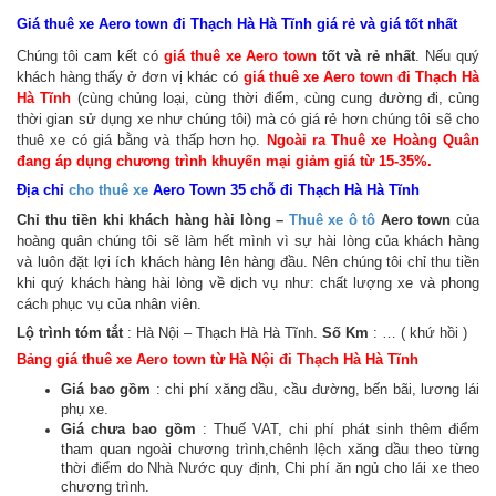
Giá thuê xe Aero town đi Thạch Hà Hà Tĩnh giá rẻ và giá tốt nhất
Chúng tôi cam kết có
giá thuê xe Aero town
tốt và rẻ nhất
. Nếu quý
khách hàng thấy ở đơn vị khác có
giá thuê xe Aero town đi Thạch Hà
Hà Tĩnh
(cùng chủng loại, cùng thời điểm, cùng cung đường đi, cùng
thời gian sử dụng xe như chúng tôi) mà có giá rẻ hơn
chúng tôi sẽ cho
thuê xe có giá bằng và thấp hơn họ
.
Ngoài ra Thuê xe Hoàng Quân
đang áp dụng chương trình khuyến mại giảm giá từ 15-35%.
Địa chỉ
cho thuê xe
Aero Town 35 chỗ đi Thạch Hà Hà Tĩnh
Chỉ thu tiền khi khách hàng hài lòng –
Thuê xe ô tô
Aero town
của
hoàng quân chúng tôi sẽ làm hết mình vì sự hài lòng của khách hàng
và luôn đặt lợi ích khách hàng lên hàng đầu. Nên chúng tôi chỉ thu tiền
khi quý khách hàng hài lòng về dịch vụ như: chất lượng xe và phong
cách phục vụ của nhân viên.
Lộ trình tóm tắt
: Hà Nội – Thạch Hà Hà Tĩnh.
Số Km
: … ( khứ hồi )
Bảng giá thuê xe Aero town từ Hà Nội đi Thạch Hà Hà Tĩnh
Giá bao gồm
: chi phí xăng dầu, cầu đường, bến bãi, lương lái
phụ xe.
Giá chưa bao gồm
: Thuế VAT, chi phí phát sinh thêm điểm
tham quan ngoài chương trình,chênh lệch xăng dầu theo từng
thời điểm do Nhà Nước quy định, Chi phí ăn ngủ cho lái xe theo
chương trình.