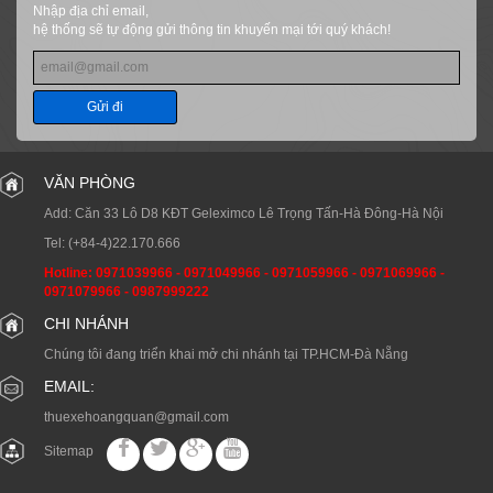
Nhập địa chỉ email,
hệ thống sẽ tự động gửi thông tin khuyến mại tới quý khách!
Gửi đi
VĂN PHÒNG
Add: Căn 33 Lô D8 KĐT Geleximco Lê Trọng Tấn-Hà Đông-Hà Nội
Tel:
(+84-4)22.170.666
Hotline:
0971039966
-
0971049966
-
0971059966
-
0971069966
-
0971079966
-
0987999222
CHI NHÁNH
Chúng tôi đang triển khai mở chi nhánh tại TP.HCM-Đà Nẵng
EMAIL:
thuexehoangquan@gmail.com
Sitemap