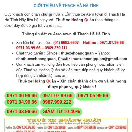
GIỚI THIỆU VỀ THẠCH HÀ HÀ TĨNH
Qúy khách còn chần chừ gì nữa ? Cần thuê xe Aero town đi Thạch Hà
Hà Tĩnh Hãy liên hệ ngay với
Thuê xe
H
oàng
Q
uân
theo thông tin
dưới đây để có giá tốt và rẻ nhất.
Thông tin đặt xe Aero town đi Thạch Hà Hà Tĩnh
Xin liên hệ trực tiếp :
(04) 6683.6607
–
Hotline : 0971.07.99.66 –
0971.06.99.66 – 0969.230.111
Chát trực tuyến : Skype :
thuexehoangquan
– Yahoo:
cho
thuexehoangquan
thuexehoangquan@gmail.com
, Email :
Quí khách xin vui lòng đến trực tiếp văn phòng hoặc nhân viên
của Thuê xe Hoàng Quân sẽ đến trực tiếp nhà quý khách để ký
hợp đồng và nhận đặt cọc xe.
Thuê xe
H
oàng
Q
uân – Xin chân thành cảm ơn và rất mong
được phục vụ quý khách !
0971.06.99.66
0971.07.99.66
0971.05.99.66
0971.04.99.66
0987.999.222
0971.03.99.66
GIẢM TỪ 10-40%