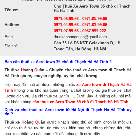
Cho Thuê Xe Aero Town 35 chỗ đi Thạch
Tên xe:
Hà Hà Tĩnh
0971.06.99.66 - 0971.05.99.66 -
Hotline:
0971.04.99.66 - 0971.03.99.66 -
0971.07.99.66 - 0987.999.222
Email:
thuexehoangquan@gmail.com
Căn 33 Lô D8 KĐT Geleximco D, Lê
Địa chỉ:
Trọng Tấn, Hà Đông, Hà Nội
Ban cần thuê xe Aero town 35 chỗ đi Thạch Hà Hà Tĩnh ?
Thuê xe
H
oàng
Q
uân – Chuyên cho thuê xe Aero town đi Thạch Hà
Hà Tĩnh giá rẻ, chuyên nghiệp, uy tín, chất lượng
Hiện nay để thuê xe được những chiếc
xe Aero town đi Thạch Hà Hà
Tĩnh
không phải khó mà quan trọng là chất lượng xe, giá thuê xe, chất
lượng dịch vụ, địa chỉ thuê xe uy tín …. Dưới đây là những câu hỏi mỗi
khi khách hàng
cần thuê xe Aero Town 35 chỗ đi Thạch Hà Hà Tĩnh
Dịch vụ cho thuê xe Aero town từ Hà Nội đi Thạch Hà Hà Tĩnh uy
tín ?
Thuê xe
H
oàng
Q
uân
được khách hàng thủ đô bình chọn là một địa
chỉ cho thuê xe uy tín, tin cậy như hiện nay bởi chính những tiêu chí,
phương châm và các cam kết của chúng tôi dưới đây.