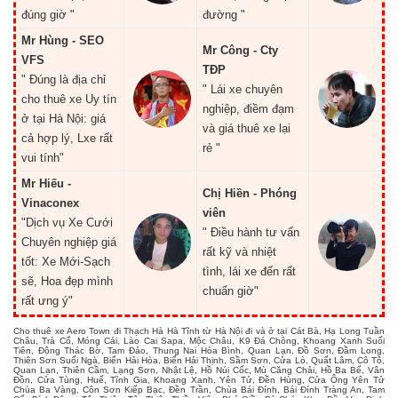
đúng giờ "
đường "
Mr Hùng - SEO
Mr Công - Cty
VFS
TĐP
" Đúng là địa chỉ
" Lái xe chuyên
cho thuê xe Uy tín
nghiệp, điềm đạm
ở tại Hà Nội: giá
và giá thuê xe lại
cả hợp lý, Lxe rất
rẻ "
vui tính"
Mr Hiếu -
Chị Hiền - Phóng
Vinaconex
viên
"Dịch vụ Xe Cưới
" Điều hành tư vấn
Chuyên nghiệp giá
rất kỹ và nhiệt
tốt: Xe Mới-Sạch
tình, lái xe đến rất
sẽ, Hoa đẹp mình
chuẩn giờ"
rất ưng ý"
Cho thuê xe Aero Town đi Thạch Hà Hà Tĩnh từ Hà Nội đi và ở tại Cát Bà, Hạ Long Tuần
Châu, Trà Cổ, Móng Cái, Lào Cai Sapa, Mộc Châu, K9 Đá Chông, Khoang Xanh Suối
Tiên, Động Thác Bờ, Tam Đảo, Thung Nai Hòa Bình, Quan Lạn, Đồ Sơn, Đầm Long,
Thiên Sơn Suối Ngà, Biển Hải Hòa, Biển Hải Thịnh, Sầm Sơn, Cửa Lò, Quất Lâm, Cô Tô,
Quan Lạn, Thiên Cầm, Lạng Sơn, Nhật Lệ, Hồ Núi Cốc, Mù Căng Chải, Hồ Ba Bể, Vân
Đồn, Cửa Tùng, Huế, Tĩnh Gia, Khoang Xanh, Yên Tử, Đền Hùng, Cửa Ông Yên Tử
Chùa Ba Vàng, Côn Sơn Kiếp Bạc, Đền Trần, Chùa Bái Đính, Bái Đính Tràng An, Tam