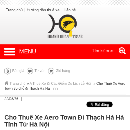
Trang chủ
Hướng dẫn thuê xe
Liên hệ
MENU
Tìm kiếm xe
Báo giá
Tư vấn
Giỏ hàng
Trang chủ
»
A Thuê Xe Đi Các Điểm Du Lịch Lễ Hội
»
Cho Thuê Xe Aero
Town 35 chỗ đi Thạch Hà Hà Tĩnh
22/06/15
Cho Thuê Xe Aero Town Đi Thạch Hà Hà
Tĩnh Từ Hà Nội