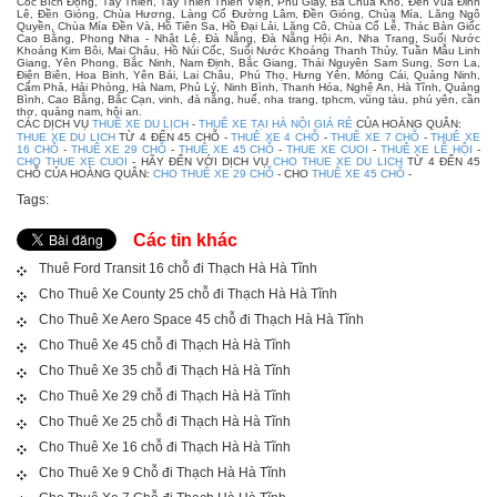
Cốc Bích Động, Tây Thiên, Tây Thiên Thiền Viện, Phủ Giầy, Bà Chúa Kho, Đền Vua Đinh
Lê, Đền Gióng, Chùa Hương, Làng Cổ Đường Lâm, Đền Gióng, Chùa Mía, Lăng Ngô
Quyền, Chùa Mía Đền Và, Hồ Tiên Sa, Hồ Đại Lải, Lăng Cô, Chùa Cổ Lễ, Thác Bản Giốc
Cao Bằng, Phong Nha - Nhật Lệ, Đà Nẵng, Đà Nẵng Hội An, Nha Trang, Suối Nước
Khoáng Kim Bôi, Mai Châu, Hồ Núi Cốc, Suối Nước Khoáng Thanh Thủy, Tuần Mẫu Linh
Giang, Yên Phong, Bắc Ninh, Nam Định, Bắc Giang, Thái Nguyên Sam Sung, Sơn La,
Điện Biên, Hoa Binh, Yên Bái, Lai Châu, Phú Thọ, Hưng Yên, Móng Cái, Quảng Ninh,
Cẩm Phả, Hải Phòng, Hà Nam, Phủ Lý, Ninh Bình, Thanh Hóa, Nghệ An, Hà Tĩnh, Quảng
Bình, Cao Bằng, Bắc Cạn, vinh, đà nẵng, huế, nha trang, tphcm, vũng tàu, phú yên, cần
thơ, quảng nam, hội an.
CÁC DỊCH VỤ
THUÊ XE DU LỊCH
-
THUÊ XE TẠI HÀ NỘI GIÁ RẺ
CỦA HOÀNG QUÂN:
THUE XE DU LICH
TỪ 4 ĐẾN 45 CHỖ -
THUÊ XE 4 CHỖ
-
THUÊ XE 7 CHỖ
-
THUÊ XE
16 CHỖ
-
THUÊ XE 29 CHỖ
-
THUÊ XE 45 CHỖ
-
THUE XE CUOI
-
THUÊ XE LỄ HỘI
-
CHO THUE XE CUOI
- HÃY ĐẾN VỚI DỊCH VỤ
CHO THUE XE DU LICH
TỪ 4 ĐẾN 45
CHỖ CỦA HOÀNG QUÂN:
CHO THUÊ XE 29 CHỖ
- CHO
THUÊ XE 45 CHỖ
-
Tags:
Các tin khác
Thuê Ford Transit 16 chỗ đi Thạch Hà Hà Tĩnh
Cho Thuê Xe County 25 chỗ đi Thạch Hà Hà Tĩnh
Cho Thuê Xe Aero Space 45 chỗ đi Thạch Hà Hà Tĩnh
Cho Thuê Xe 45 chỗ đi Thạch Hà Hà Tĩnh
Cho Thuê Xe 35 chỗ đi Thạch Hà Hà Tĩnh
Cho Thuê Xe 29 chỗ đi Thạch Hà Hà Tĩnh
Cho Thuê Xe 25 chỗ đi Thạch Hà Hà Tĩnh
Cho Thuê Xe 16 chỗ đi Thạch Hà Hà Tĩnh
Cho Thuê Xe 9 Chỗ đi Thạch Hà Hà Tĩnh