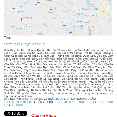
Tags:
cho thue xe cuoi
,
thue xe cuoi
Cho Thuê Xe Cưới Hoàng Quân – Dịch Vụ 20 Năm Trưởng Thành đi và ở tại Cát Bà, Hạ
Long Tuần Châu, Trà Cổ, Móng Cái, Lào Cai Sapa, Mộc Châu, K9 Đá Chông, Khoang
Xanh Suối Tiên, Động Thác Bờ, Tam Đảo, Thung Nai Hòa Bình, Quan Lạn, Đồ Sơn, Đầm
Long, Thiên Sơn Suối Ngà, Biển Hải Hòa, Biển Hải Thịnh, Sầm Sơn, Cửa Lò, Quất Lâm,
Cô Tô, Quan Lạn, Thiên Cầm, Lạng Sơn, Nhật Lệ, Hồ Núi Cốc, Mù Căng Chải, Hồ Ba Bể,
Vân Đồn, Cửa Tùng, Huế, Tĩnh Gia, Khoang Xanh, Yên Tử, Đền Hùng, Cửa Ông Yên Tử
Chùa Ba Vàng, Côn Sơn Kiếp Bạc, Đền Trần, Chùa Bái Đính, Bái Đính Tràng An, Tam
Cốc Bích Động, Tây Thiên, Tây Thiên Thiền Viện, Phủ Giầy, Bà Chúa Kho, Đền Vua Đinh
Lê, Đền Gióng, Chùa Hương, Làng Cổ Đường Lâm, Đền Gióng, Chùa Mía, Lăng Ngô
Quyền, Chùa Mía Đền Và, Hồ Tiên Sa, Hồ Đại Lải, Lăng Cô, Chùa Cổ Lễ, Thác Bản Giốc
Cao Bằng, Phong Nha - Nhật Lệ, Đà Nẵng, Đà Nẵng Hội An, Nha Trang, Suối Nước
Khoáng Kim Bôi, Mai Châu, Hồ Núi Cốc, Suối Nước Khoáng Thanh Thủy, Tuần Mẫu Linh
Giang, Yên Phong, Bắc Ninh, Nam Định, Bắc Giang, Thái Nguyên Sam Sung, Sơn La,
Điện Biên, Hoa Binh, Yên Bái, Lai Châu, Phú Thọ, Hưng Yên, Móng Cái, Quảng Ninh,
Cẩm Phả, Hải Phòng, Hà Nam, Phủ Lý, Ninh Bình, Thanh Hóa, Nghệ An, Hà Tĩnh, Quảng
Bình, Cao Bằng, Bắc Cạn, vinh, đà nẵng, huế, nha trang, tphcm, vũng tàu, phú yên, cần
thơ, quảng nam, hội an.
CÁC DỊCH VỤ
THUE XE GIA RE
VA
THUÊ XE DU LỊCH
CỦA HOÀNG QUÂN:
THUE XE DU LICH
TỪ 4 ĐẾN 45 CHỖ -
THUE XE CUOI
-
THUE XE DI LE HOI
-
CHO
THUE XE CUOI
-
Các tin khác