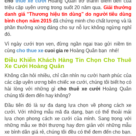
cho
thuê xe cưới
Hoàng Quân trở thành điểm đến của
triệu cặp uyên ương trong suốt 20 năm qua.
Giải thưởng
danh giá “Thương hiệu tin dùng” do người tiêu dùng
bình chọn năm 2015
đã chứng minh cho chất lượng và là
phần thưởng xứng đáng cho sự nỗ lực không ngừng nghỉ
đó.
Vì ngày cưới trọn vẹn, đừng ngần ngại trao gửi niềm tin
cùng
cho thue xe
cuoi gia re
Hoàng Quân bạn nhé!
Điều Khiến Khách Hàng Tin Chọn Cho Thuê
Xe Cưới Hoàng Quân
Không cần hỏi nhiều, chỉ cần nhìn nụ cười hạnh phúc của
các cặp uyên ương bên chiếc xe cưới, chúng tôi biết họ có
hài lòng với những gì
cho thuê xe cưới
Hoàng Quân
chúng tôi đem đến hay không?
Đầu tiên đó là sự đa dạng lựa chọn về phong cách xe
cưới. Với những mẫu mã đa dạng, bạn có thể thoải mái
lựa chọn phong cách xe cưới của mình. Sang trọng với
những mẫu xe thời thượng hay đơn giản với những mẫu
xe bình dân giá rẻ, chúng tôi đều có thể đem đến cho bạn.