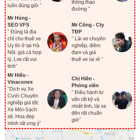
thông thạo
luôn đúng giờ "
đường "
Mr Hùng -
SEO VFS
Mr Công - Cty
" Đúng là địa
TĐP
chỉ cho thuê xe
" Lái xe chuyên
Uy tín ở tại Hà
nghiệp, điềm
Nội: giá cả hợp
đạm và giá
lý, Lxe rất vui
thuê xe lại rẻ "
tính"
Mr Hiếu -
Chị Hiền -
Vinaconex
Phóng viên
"Dịch vụ Xe
" Điều hành tư
Cưới Chuyên
vấn rất kỹ và
nghiệp giá tốt:
nhiệt tình, lái xe
Xe Mới-Sạch
đến rất chuẩn
sẽ, Hoa đẹp
giờ"
mình rất ưng ý"