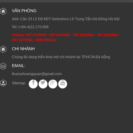
VĂN PHÒNG
Add: Căn 33 Lô D8 KĐT Geleximco Lê Trọng Tấn-Hà Đông-Hà Nội
Tel:
(+84-4)22.170.666
Hotline:
0971039966
-
0971049966
-
0971059966
-
0971069966
-
0971079966
-
0987999222
CHI NHÁNH
Chúng tôi đang triển khai mở chi nhánh tại TP.HCM-Đà Nẵng
EMAIL:
thuexehoangquan@gmail.com
Sitemap