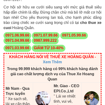
Cơ hội sở hữu xe cưới siêu sang với mức giá thuê siêu
hấp dẫn chính là đây. Đừng chần chừ mà bỏ lỡ mất cơ hội
bạn nhé! Cho yêu thương lan toả, cho hạnh phúc dâng
trào cùng chiếc xe cưới sang trọng chỉ có tại
cho thue xe
cuoi
Hoàng Quân.
0971.06.99.66
0971.07.99.66
0971.05.99.66
0971.04.99.66
0987.999.222
0971.03.99.66
GIẢM TỪ 10-40%
KHÁCH HÀNG NÓI VỀ THUÊ XE HOÀNG QUÂN
-
Xem Thêm
Trong 99.999 khách hàng có 99% khách hàng đánh
giá cao chất lượng dịch vụ của Thue Xe Hoang
Quan
Mr. Giao - CEO
Mr Nam - Qua
EPI.Co.,Ltd
Trực tuyến
" Lái xe nhiệt
" Xe sạch sẽ,
tình, vui vẻ,
lái xe cẩn thận,