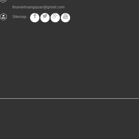
thuexehoangquan@gmail.com
Sitemap