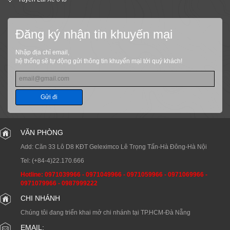
Đăng ký nhận tin khuyến mại
Nhập địa chỉ email,
hệ thống sẽ tự động gửi thông tin khuyến mại tới quý khách!
Gửi đi
VĂN PHÒNG
Add: Căn 33 Lô D8 KĐT Geleximco Lê Trọng Tấn-Hà Đông-Hà Nội
Tel:
(+84-4)22.170.666
Hotline:
0971039966
-
0971049966
-
0971059966
-
0971069966
-
0971079966
-
0987999222
CHI NHÁNH
Chúng tôi đang triển khai mở chi nhánh tại TP.HCM-Đà Nẵng
EMAIL: