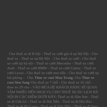
Cho thuê xe đi lễ hội
-
Thuê xe cưới giá rẻ tại Hà Nội
-
Cho
thuê xe
-
Thuê xe tại Hà Nội
-
Cho thuê xe cưới
-
Cho thuê
xe cưới tại hà nội
-
Thuê xe cưới Mercedes
-
Thuê xe cưới
Audi
-
Thuê xe cưới BMW
-
Thuê xe cưới Camry
-
Thuê xe
cưới Lexus
-
Cho thuê xe cưới mui trần
-
Cho thuê xe cưới tại
hải phòng
- Cho
Thue xe cuoi Mau Trang
, Cho
Thue xe
cuoi Sieu Sang
Cho thuê xe 7 chỗ
-
Cho thuê xe 16 chỗ
-
thue xe 29 cho
- VÀO MÙA HÈ KHÁCH HÀNG SẼ QUAN
TÂM NHIỀU ĐẾN DỊCH VỤ CHO THUÊ XE DU LỊCH HÀ
NỘI ĐI CÁC ĐIỂM DƯỚI ĐÂY:
Thuê xe đi Sầm Sơn
-
Thuê
xe đi Cửa Lò
-
Thuê xe đi Hải Tiến
-
Thuê xe đi Hải Hòa
-
Thuê xe đi Hạ Long
-
Thuê xe đi Vân Đồn
-
Thuê xe đi Sapa