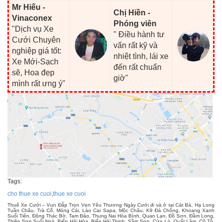
Mr Hiếu -
Chị Hiền -
Vinaconex
Phóng viên
"Dịch vụ Xe
" Điều hành tư
Cưới Chuyên
vấn rất kỹ và
nghiệp giá tốt:
nhiệt tình, lái xe
Xe Mới-Sạch
đến rất chuẩn
sẽ, Hoa đẹp
giờ"
mình rất ưng ý"
Tags:
cho thue xe cuoi
,
thue xe cuoi
Thuê Xe Cưới – Vun Đắp Trọn Vẹn Yêu Thương Ngày Cưới đi và ở tại Cát Bà, Hạ Long
Tuần Châu, Trà Cổ, Móng Cái, Lào Cai Sapa, Mộc Châu, K9 Đá Chông, Khoang Xanh
Suối Tiên, Động Thác Bờ, Tam Đảo, Thung Nai Hòa Bình, Quan Lạn, Đồ Sơn, Đầm Long,
Thiên Sơn Suối Ngà, Biển Hải Hòa, Biển Hải Thịnh, Sầm Sơn, Cửa Lò, Quất Lâm, Cô Tô,