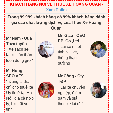
KHÁCH HÀNG NÓI VỀ THUÊ XE HOÀNG QUÂN
-
Xem Thêm
Trong 99.999 khách hàng có 99% khách hàng đánh
giá cao chất lượng dịch vụ của Thue Xe Hoang
Quan
Mr. Giao - CEO
Mr Nam - Qua
EPI.Co.,Ltd
Trực tuyến
" Lái xe nhiệt
" Xe sạch sẽ,
tình, vui vẻ,
lái xe cẩn thận,
thông thạo
luôn đúng giờ "
đường "
Mr Hùng -
SEO VFS
Mr Công - Cty
" Đúng là địa
TĐP
chỉ cho thuê xe
" Lái xe chuyên
Uy tín ở tại Hà
nghiệp, điềm
Nội: giá cả hợp
đạm và giá
lý, Lxe rất vui
thuê xe lại rẻ "
tính"