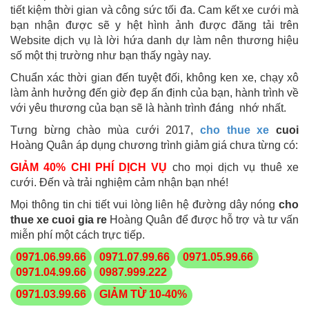
tiết kiệm thời gian và công sức tối đa. Cam kết xe cưới mà
bạn nhận được sẽ y hệt hình ảnh được đăng tải trên
Website dịch vụ là lời hứa danh dự làm nên thương hiệu
số một thị trường như bạn thấy ngày nay.
Chuẩn xác thời gian đến tuyệt đối, không ken xe, chạy xô
làm ảnh hưởng đến giờ đẹp ấn định của bạn, hành trình về
với yêu thương của bạn sẽ là hành trình đáng nhớ nhất.
Tưng bừng chào mùa cưới 2017,
cho thue xe
cuoi
Hoàng Quân áp dụng chương trình giảm giá chưa từng có:
GIẢM 40% CHI PHÍ DỊCH VỤ
cho mọi dịch vụ thuê xe
cưới. Đến và trải nghiệm cảm nhận bạn nhé!
Mọi thông tin chi tiết vui lòng liên hệ đường dây nóng
cho
thue xe cuoi gia re
Hoàng Quân để được hỗ trợ và tư vấn
miễn phí một cách trực tiếp.
0971.06.99.66
0971.07.99.66
0971.05.99.66
0971.04.99.66
0987.999.222
0971.03.99.66
GIẢM TỪ 10-40%