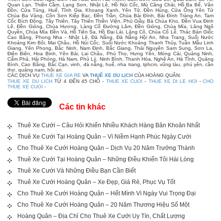
Quan Lạn, Thiên Cầm, Lạng Sơn, Nhật Lệ, Hồ Núi Cốc, Mù Căng Chải, Hồ Ba Bể, Vân
Đồn, Cửa Tùng, Huế, Tĩnh Gia, Khoang Xanh, Yên Tử, Đền Hùng, Cửa Ông Yên Tử
Chùa Ba Vàng, Côn Sơn Kiếp Bạc, Đền Trần, Chùa Bái Đính, Bái Đính Tràng An, Tam
Cốc Bích Động, Tây Thiên, Tây Thiên Thiền Viện, Phủ Giầy, Bà Chúa Kho, Đền Vua Đinh
Lê, Đền Gióng, Chùa Hương, Làng Cổ Đường Lâm, Đền Gióng, Chùa Mía, Lăng Ngô
Quyền, Chùa Mía Đền Và, Hồ Tiên Sa, Hồ Đại Lải, Lăng Cô, Chùa Cổ Lễ, Thác Bản Giốc
Cao Bằng, Phong Nha - Nhật Lệ, Đà Nẵng, Đà Nẵng Hội An, Nha Trang, Suối Nước
Khoáng Kim Bôi, Mai Châu, Hồ Núi Cốc, Suối Nước Khoáng Thanh Thủy, Tuần Mẫu Linh
Giang, Yên Phong, Bắc Ninh, Nam Định, Bắc Giang, Thái Nguyên Sam Sung, Sơn La,
Điện Biên, Hoa Binh, Yên Bái, Lai Châu, Phú Thọ, Hưng Yên, Móng Cái, Quảng Ninh,
Cẩm Phả, Hải Phòng, Hà Nam, Phủ Lý, Ninh Bình, Thanh Hóa, Nghệ An, Hà Tĩnh, Quảng
Bình, Cao Bằng, Bắc Cạn, vinh, đà nẵng, huế, nha trang, tphcm, vũng tàu, phú yên, cần
thơ, quảng nam, hội an.
CÁC DỊCH VỤ
THUE XE GIA RE
VA
THUÊ XE DU LỊCH
CỦA HOÀNG QUÂN:
THUE XE DU LICH
TỪ 4 ĐẾN 45 CHỖ -
THUE XE CUOI
-
THUE XE DI LE HOI
-
CHO
THUE XE CUOI
-
Các tin khác
Thuê Xe Cưới – Câu Hỏi Khiến Nhiều Khách Hàng Băn Khoăn Nhất
Thuê Xe Cưới Tại Hoàng Quân – Vì Niềm Hạnh Phúc Ngày Cưới
Cho Thuê Xe Cưới Hoàng Quân – Dịch Vụ 20 Năm Trưởng Thành
Thuê Xe Cưới Tại Hoàng Quân – Những Điều Khiến Tôi Hài Lòng
Thuê Xe Cưới Và Những Điều Bạn Cần Biết
Thuê Xe Cưới Hoàng Quân – Xe Đẹp, Giá Rẻ, Phục Vụ Tốt
Cho Thuê Xe Cưới Hoàng Quân – Hết Mình Vì Ngày Vui Trọng Đại
Cho Thuê Xe Cưới Hoàng Quân – 20 Năm Thương Hiệu Số Một
Hoàng Quân – Địa Chỉ Cho Thuê Xe Cưới Uy Tín, Chất Lượng