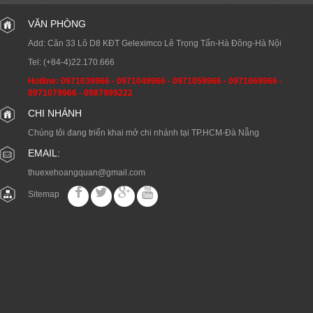
VĂN PHÒNG
Add: Căn 33 Lô D8 KĐT Geleximco Lê Trọng Tấn-Hà Đông-Hà Nội
Tel:
(+84-4)22.170.666
Hotline:
0971039966
-
0971049966
-
0971059966
-
0971069966
-
0971079966
-
0987999222
CHI NHÁNH
Chúng tôi đang triển khai mở chi nhánh tại TP.HCM-Đà Nẵng
EMAIL:
thuexehoangquan@gmail.com
Sitemap