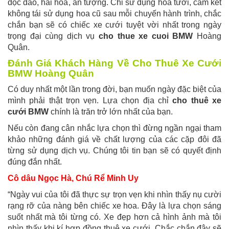
độc đáo, hài hoà, ấn tượng. Chỉ sử dụng hoa tươi, cam kết
không tái sử dụng hoa cũ sau mỗi chuyến hành trình, chắc
chắn bạn sẽ có chiếc xe cưới tuyệt vời nhất trong ngày
trọng đại cùng dịch vụ
cho thue xe cuoi BMW
Hoàng
Quân.
Đánh Giá Khách Hàng Về Cho Thuê Xe Cưới
BMW Hoàng Quân
Có duy nhất một lần trong đời, bạn muốn ngày đặc biệt của
mình phải thật trọn vẹn. Lựa chọn địa chỉ
cho thuê xe
cưới BMW
chính là trăn trở lớn nhất của bạn.
Nếu còn đang cân nhắc lựa chọn thì đừng ngần ngại tham
khảo những đánh giá về chất lượng của các cặp đôi đã
từng sử dụng dịch vụ. Chúng tôi tin bạn sẽ có quyết định
đúng đắn nhất.
Cô dâu Ngọc Hà, Chú Rể Minh Uy
“Ngày vui của tôi đã thực sự trọn vẹn khi nhìn thấy nụ cười
rạng rỡ của nàng bên chiếc xe hoa. Đây là lựa chọn sáng
suốt nhất mà tôi từng có. Xe đẹp hơn cả hình ảnh mà tôi
nhìn thấy khi kí hợp đồng thuê xe cưới. Chắc chắn đây sẽ