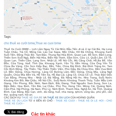
Tags:
cho thuê xe cưới bmw
,
Thue xe cuoi bmw
Thuê Xe Cưới BMW – Lịch Lãm Ngay Từ Cái Nhìn Đầu Tiên đi và ở tại Cát Bà, Hạ Long
Tuần Châu, Trà Cổ, Móng Cái, Lào Cai Sapa, Mộc Châu, K9 Đá Chông, Khoang Xanh
Suối Tiên, Động Thác Bờ, Tam Đảo, Thung Nai Hòa Bình, Quan Lạn, Đồ Sơn, Đầm Long,
Thiên Sơn Suối Ngà, Biển Hải Hòa, Biển Hải Thịnh, Sầm Sơn, Cửa Lò, Quất Lâm, Cô Tô,
Quan Lạn, Thiên Cầm, Lạng Sơn, Nhật Lệ, Hồ Núi Cốc, Mù Căng Chải, Hồ Ba Bể, Vân
Đồn, Cửa Tùng, Huế, Tĩnh Gia, Khoang Xanh, Yên Tử, Đền Hùng, Cửa Ông Yên Tử
Chùa Ba Vàng, Côn Sơn Kiếp Bạc, Đền Trần, Chùa Bái Đính, Bái Đính Tràng An, Tam
Cốc Bích Động, Tây Thiên, Tây Thiên Thiền Viện, Phủ Giầy, Bà Chúa Kho, Đền Vua Đinh
Lê, Đền Gióng, Chùa Hương, Làng Cổ Đường Lâm, Đền Gióng, Chùa Mía, Lăng Ngô
Quyền, Chùa Mía Đền Và, Hồ Tiên Sa, Hồ Đại Lải, Lăng Cô, Chùa Cổ Lễ, Thác Bản Giốc
Cao Bằng, Phong Nha - Nhật Lệ, Đà Nẵng, Đà Nẵng Hội An, Nha Trang, Suối Nước
Khoáng Kim Bôi, Mai Châu, Hồ Núi Cốc, Suối Nước Khoáng Thanh Thủy, Tuần Mẫu Linh
Giang, Yên Phong, Bắc Ninh, Nam Định, Bắc Giang, Thái Nguyên Sam Sung, Sơn La,
Điện Biên, Hoa Binh, Yên Bái, Lai Châu, Phú Thọ, Hưng Yên, Móng Cái, Quảng Ninh,
Cẩm Phả, Hải Phòng, Hà Nam, Phủ Lý, Ninh Bình, Thanh Hóa, Nghệ An, Hà Tĩnh, Quảng
Bình, Cao Bằng, Bắc Cạn, vinh, đà nẵng, huế, nha trang, tphcm, vũng tàu, phú yên, cần
thơ, quảng nam, hội an.
CÁC DỊCH VỤ
THUE XE GIA RE
VA
THUÊ XE DU LỊCH
CỦA HOÀNG QUÂN:
THUE XE DU LICH
TỪ 4 ĐẾN 45 CHỖ -
THUE XE CUOI
-
THUE XE DI LE HOI
-
CHO
THUE XE CUOI
-
Các tin khác