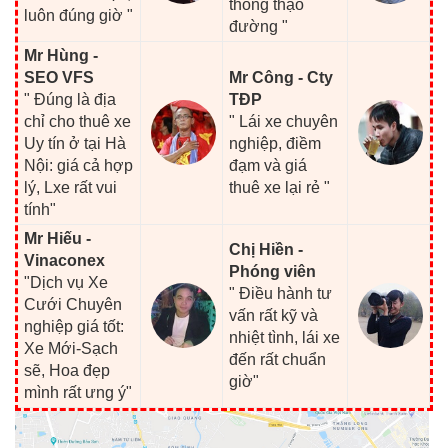
thông thạo
luôn đúng giờ "
đường "
Mr Hùng -
SEO VFS
Mr Công - Cty
" Đúng là địa
TĐP
chỉ cho thuê xe
" Lái xe chuyên
Uy tín ở tại Hà
nghiệp, điềm
Nội: giá cả hợp
đạm và giá
lý, Lxe rất vui
thuê xe lại rẻ "
tính"
Mr Hiếu -
Chị Hiền -
Vinaconex
Phóng viên
"Dịch vụ Xe
" Điều hành tư
Cưới Chuyên
vấn rất kỹ và
nghiệp giá tốt:
nhiệt tình, lái xe
Xe Mới-Sạch
đến rất chuẩn
sẽ, Hoa đẹp
giờ"
mình rất ưng ý"