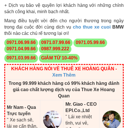
+ Dịch vụ bảo vệ quyền lợi khách hàng với những chính
sách công khai, minh bạch nhất.
Mang điều tuyệt vời đến cho người thương trong ngày
trọng đại cuộc đời cùng dịch vụ
cho thue xe cuoi
BMW
thôi nào các chú rể tương lại ơi!
0971.06.99.66
0971.07.99.66
0971.05.99.66
0971.04.99.66
0987.999.222
0971.03.99.66
GIẢM TỪ 10-40%
KHÁCH HÀNG NÓI VỀ THUÊ XE HOÀNG QUÂN
-
Xem Thêm
Trong 99.999 khách hàng có 99% khách hàng đánh
giá cao chất lượng dịch vụ của Thue Xe Hoang
Quan
Mr. Giao - CEO
Mr Nam - Qua
EPI.Co.,Ltd
Trực tuyến
" Lái xe nhiệt
" Xe sạch sẽ,
tình, vui vẻ,
lái xe cẩn thận,