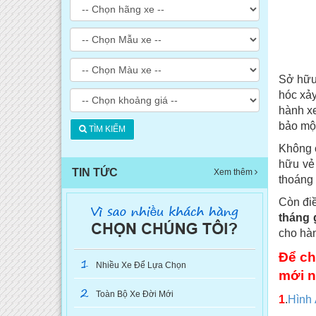
Sở hữu 
hóc xảy
hành xe
bảo một
TÌM KIẾM
Không 
hữu vẻ 
TIN TỨC
Xem thêm
thoáng 
Còn đi
tháng 
cho hàn
Để ch
1
Nhiều Xe Để Lựa Chọn
mới n
2
Toàn Bộ Xe Đời Mới
1
.
Hình