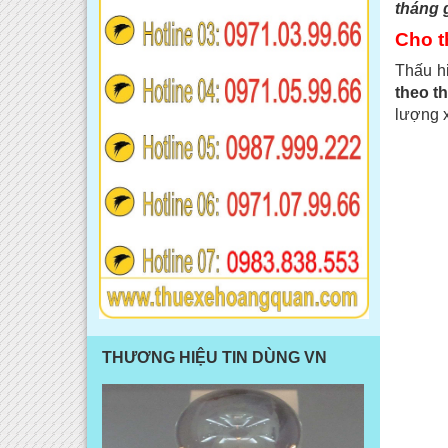
tháng g
Cho t
Thấu h
theo th
lượng x
THƯƠNG HIỆU TIN DÙNG VN