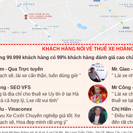
KHÁCH HÀNG NÓI VỀ THUÊ XE HOÀN
ng 99.999 khách hàng có 99% khách hàng đánh giá cao ch
m - Qua Trực tuyến
Mr. Giao 
ạch sẽ, lái xe cẩn thận, luôn đúng giờ "
" Lái xe n
ng - SEO VFS
Mr Công 
 là địa chỉ cho thuê xe Uy tín ở tại Hà
" Lái xe 
iá cả hợp lý, Lxe rất vui tính"
thuê xe lại
ếu - Vinaconex
Chị Hiền 
 vụ Xe Cưới Chuyên nghiệp giá tốt: Xe
" Điều hàn
ạch sẽ, Hoa đẹp mình rất ưng ý"
đến rất c
e Audi A8 theo tháng giá rẻ đi và ở tại Cát Bà, Hạ Long Tuần Châu, Trà Cổ, Móng Cái, Lào 