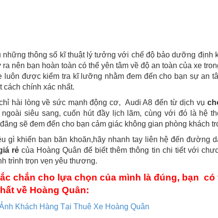
những thông số kĩ thuật lý tưởng với chế độ bảo dưỡng định kì
 ra nên bạn hoàn toàn có thể yên tâm về độ an toàn của xe tro
 luôn được kiểm tra kĩ lưỡng nhằm đem đến cho bạn sự an tâ
 cách chính xác nhất.
chỉ hài lòng về sức mạnh động cơ, Audi A8 đến từ dịch vụ
cho
ngoài siêu sang, cuốn hút đầy lịch lãm, cùng với đó là hệ th
đãng sẽ đem đến cho bạn cảm giác không gian phòng khách tron
ều gì khiến bạn băn khoăn,hãy nhanh tay liên hệ đến đường 
giá rẻ
của Hoàng Quân để biết thêm thông tin chi tiết với chươ
h trình trọn vẹn yêu thương.
ắc chắn cho lựa chọn của mình là đúng, bạn có 
hất về Hoàng Quân:
 Ảnh Khách Hàng Tại Thuê Xe Hoàng Quân