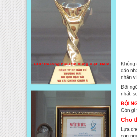
Không c
đáo nhấ
nhân vi
Đội ngũ
nhất, s
ĐỘI N
Còn gì 
Cho t
Lựa chọ
con ngư