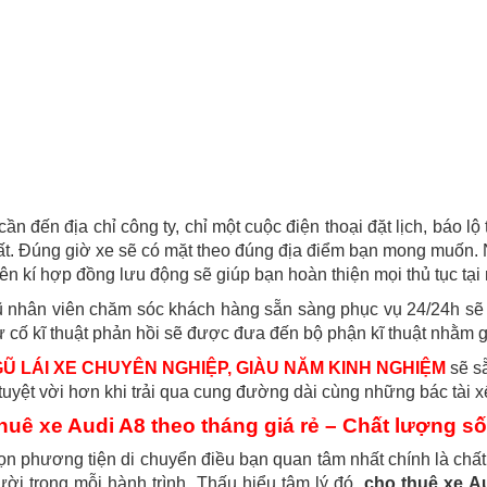
ần đến địa chỉ công ty, chỉ một cuộc điện thoại đặt lịch, báo lộ
t. Đúng giờ xe sẽ có mặt theo đúng địa điểm bạn mong muốn. N
ên kí hợp đồng lưu động sẽ giúp bạn hoàn thiện mọi thủ tục tại 
 nhân viên chăm sóc khách hàng sẵn sàng phục vụ 24/24h sẽ 
ự cố kĩ thuật phản hồi sẽ được đưa đến bộ phận kĩ thuật nhằm 
GŨ LÁI XE CHUYÊN NGHIỆP, GIÀU NĂM KINH NGHIỆM
sẽ s
tuyệt vời hơn khi trải qua cung đường dài cùng những bác tài xế v
huê xe Audi A8 theo tháng giá rẻ – Chất lượng s
n phương tiện di chuyển điều bạn quan tâm nhất chính là chất 
ời trong mỗi hành trình. Thấu hiểu tâm lý đó,
cho thuê xe Au