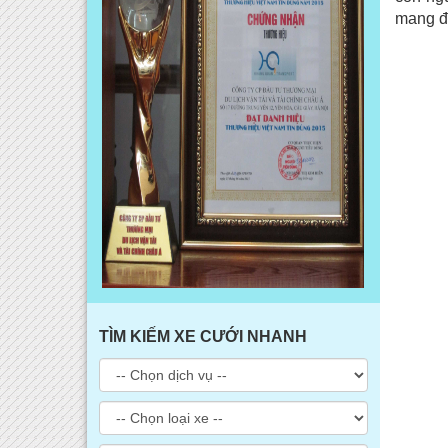
mang đế
TÌM KIẾM XE CƯỚI NHANH