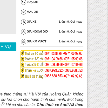
LOẠI XE
MẦU XE
Liên hệ:
Goi ngay
GIÁ XE
Liên hệ:
Goi ngay
GIÁ NGOÀI GIỜ
Liên hệ:
Goi ngay
GIÁ KM VƯỢT
CH VỤ
xe theo tháng tại Hà Nội của Hoàng Quân không
ự lựa chọn cho hành trình của mình. Một trong
ỗi khi có nhu cầu là:
Cho thuê xe Audi A8 theo