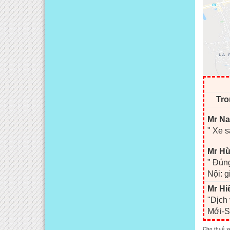
Tro
Mr Na
" Xe s
Mr Hù
" Đúng
Nội: g
Mr Hi
"Dịch
Mới-S
Cho thuê x