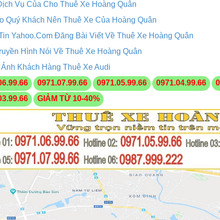
Dịch Vụ Của Cho Thuê Xe Hoàng Quân
ao Quý Khách Nên Thuê Xe Của Hoàng Quân
Tin Yahoo.Com Đăng Bài Viết Về Thuê Xe Hoàng Quân
ruyền Hình Nói Về Thuê Xe Hoàng Quân
 Ảnh Khách Hàng Thuê Xe Audi
06.99.66
0971.07.99.66
0971.05.99.66
0971.04.99.66
0
03.99.66
GIẢM TỪ 10-40%