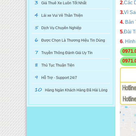
3
2
.
Các 
Giá Thuê Xe Luôn Tốt Nhất
3
.
Vì S
4
Lái xe Vui Vẻ Thân Thiện
4.
Bản 
5
Dịch Vụ Chuyên Nghiệp
5
.
Đài T
6
Được Chọn Là Thương Hiệu Tin Dùng
6
.
Hình
7
0971.
Truyền Thông Đánh Giá Uy Tín
0971.
8
Thủ Tục Thuận Tiện
9
Hỗ Trợ - Support 24/7
10
Hàng Ngàn Khách Hàng Đã Hài Lòng