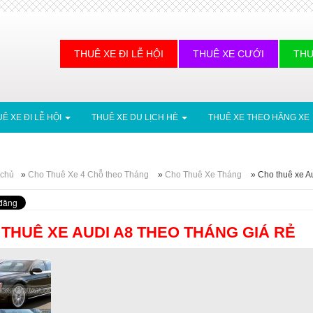
THUÊ XE ĐI LỄ HỘI
THUÊ XE CƯỚI
THU
Ê XE ĐI LỄ HỘI
THUÊ XE DU LỊCH HÈ
THUÊ XE THEO HÃNG XE
 chủ
»
Cho Thuê Xe 4 Chỗ theo Tháng
»
Cho Thuê Xe Tháng
»
Cho thuê xe Au
THUÊ XE AUDI A8 THEO THÁNG GIÁ RẺ