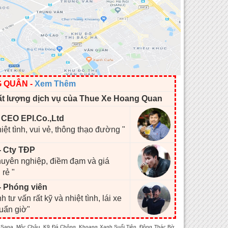
G QUÂN
-
Xem Thêm
ất lượng dịch vụ của Thue Xe Hoang Quan
- CEO EPI.Co.,Ltd
hiệt tình, vui vẻ, thông thạo đường "
- Cty TĐP
chuyên nghiệp, điềm đạm và giá
 rẻ "
- Phóng viên
h tư vấn rất kỹ và nhiệt tình, lái xe
huẩn giờ"
Cai Sapa, Mộc Châu, K9 Đá Chông, Khoang Xanh Suối Tiên, Động Thác Bờ,