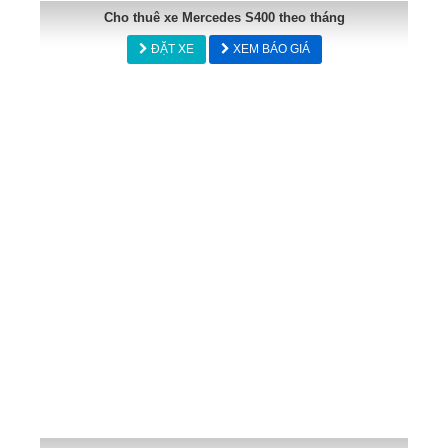
Cho thuê xe Mercedes S400 theo tháng
ĐẶT XE
XEM BÁO GIÁ