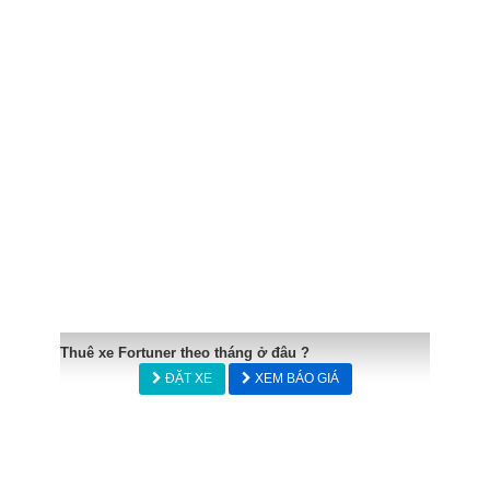
Thuê xe Fortuner theo tháng ở đâu ?
ĐẶT XE
XEM BÁO GIÁ