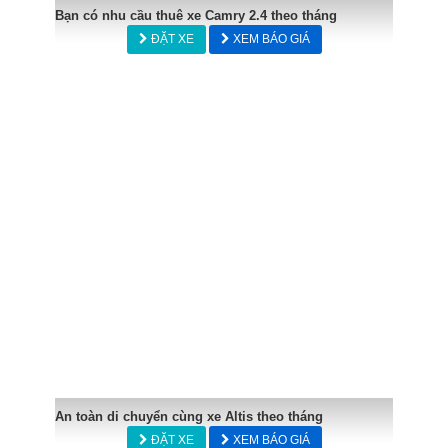
Bạn có nhu cầu thuê xe Camry 2.4 theo tháng
ĐẶT XE
XEM BÁO GIÁ
An toàn di chuyển cùng xe Altis theo tháng
ĐẶT XE
XEM BÁO GIÁ