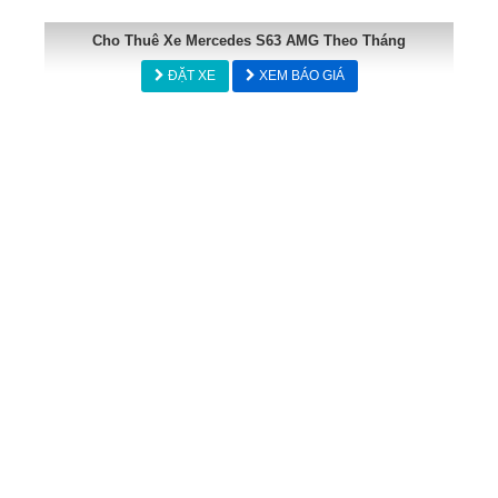
Cho Thuê Xe Mercedes S63 AMG Theo Tháng
ĐẶT XE
XEM BÁO GIÁ