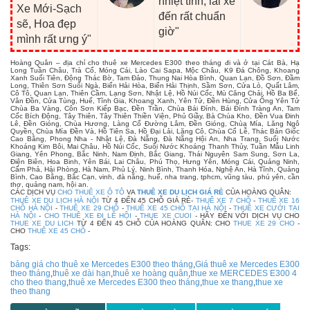
nhiệt tình, lái xe
Xe Mới-Sạch
đến rất chuẩn
sẽ, Hoa đẹp
giờ"
mình rất ưng ý"
Hoàng Quân – địa chỉ cho thuê xe Mercedes E300 theo tháng đi và ở tại Cát Bà, Hạ
Long Tuần Châu, Trà Cổ, Móng Cái, Lào Cai Sapa, Mộc Châu, K9 Đá Chông, Khoang
Xanh Suối Tiên, Động Thác Bờ, Tam Đảo, Thung Nai Hòa Bình, Quan Lạn, Đồ Sơn, Đầm
Long, Thiên Sơn Suối Ngà, Biển Hải Hòa, Biển Hải Thịnh, Sầm Sơn, Cửa Lò, Quất Lâm,
Cô Tô, Quan Lạn, Thiên Cầm, Lạng Sơn, Nhật Lệ, Hồ Núi Cốc, Mù Căng Chải, Hồ Ba Bể,
Vân Đồn, Cửa Tùng, Huế, Tĩnh Gia, Khoang Xanh, Yên Tử, Đền Hùng, Cửa Ông Yên Tử
Chùa Ba Vàng, Côn Sơn Kiếp Bạc, Đền Trần, Chùa Bái Đính, Bái Đính Tràng An, Tam
Cốc Bích Động, Tây Thiên, Tây Thiên Thiền Viện, Phủ Giầy, Bà Chúa Kho, Đền Vua Đinh
Lê, Đền Gióng, Chùa Hương, Làng Cổ Đường Lâm, Đền Gióng, Chùa Mía, Lăng Ngô
Quyền, Chùa Mía Đền Và, Hồ Tiên Sa, Hồ Đại Lải, Lăng Cô, Chùa Cổ Lễ, Thác Bản Giốc
Cao Bằng, Phong Nha - Nhật Lệ, Đà Nẵng, Đà Nẵng Hội An, Nha Trang, Suối Nước
Khoáng Kim Bôi, Mai Châu, Hồ Núi Cốc, Suối Nước Khoáng Thanh Thủy, Tuần Mẫu Linh
Giang, Yên Phong, Bắc Ninh, Nam Định, Bắc Giang, Thái Nguyên Sam Sung, Sơn La,
Điện Biên, Hoa Binh, Yên Bái, Lai Châu, Phú Thọ, Hưng Yên, Móng Cái, Quảng Ninh,
Cẩm Phả, Hải Phòng, Hà Nam, Phủ Lý, Ninh Bình, Thanh Hóa, Nghệ An, Hà Tĩnh, Quảng
Bình, Cao Bằng, Bắc Cạn, vinh, đà nẵng, huế, nha trang, tphcm, vũng tàu, phú yên, cần
thơ, quảng nam, hội an.
CÁC DỊCH VỤ
CHO THUÊ XE Ô TÔ
VA
THUÊ XE DU LỊCH GIÁ RẺ
CỦA HOÀNG QUÂN:
THUÊ XE DU LỊCH HÀ NỘI
TỪ 4 ĐẾN 45 CHỖ GIÁ RẺ-
THUÊ XE 7 CHỖ
-
THUÊ XE 16
CHỖ HÀ NỘI
-
THUÊ XE 29 CHỖ
-
THUÊ XE 45 CHỖ TẠI HÀ NỘI
-
THUÊ XE CƯỚI TẠI
HÀ NỘI
-
CHO THUÊ XE ĐI LỄ HỘI
-
THUE XE CUOI
- HÃY ĐẾN VỚI DỊCH VỤ CHO
THUE XE DU LICH
TỪ 4 ĐẾN 45 CHỖ CỦA HOÀNG QUÂN: CHO
THUE XE 29 CHO
-
CHO
THUÊ XE 45 CHỖ
-
Tags:
bảng giá cho thuê xe Mercedes E300 theo tháng
,
Giá thuê xe Mercedes E300
theo tháng
,
thuê xe dài hạn
,
thuê xe hoàng quân
,
thue xe MERCEDES E300 4
cho theo thang
,
thuê xe Mercedes E300 theo tháng
,
thue xe thang
,
thue xe
theo thang