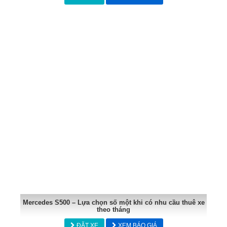
Mercedes S500 – Lựa chọn số một khi có nhu cầu thuê xe
theo tháng
ĐẶT XE
XEM BÁO GIÁ