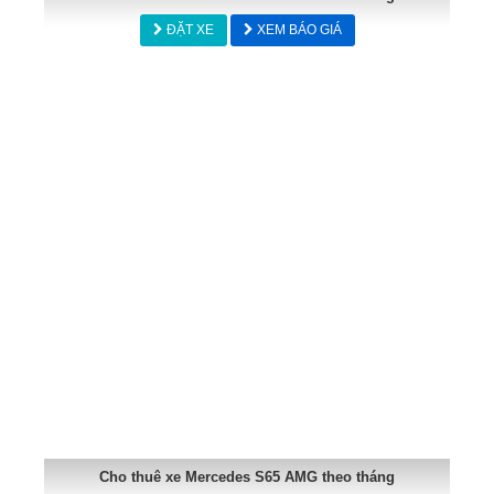
ĐẶT XE
XEM BÁO GIÁ
Cho thuê xe Mercedes S65 AMG theo tháng