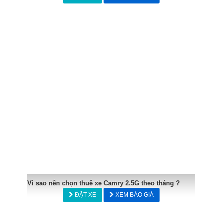
Vì sao nên chọn thuê xe Camry 2.5G theo tháng ?
ĐẶT XE
XEM BÁO GIÁ