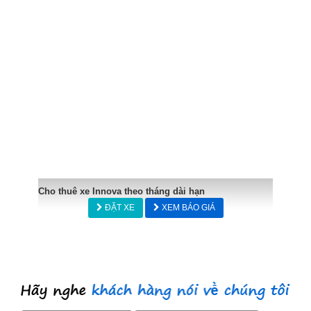
Cho thuê xe Innova theo tháng dài hạn
ĐẶT XE
XEM BÁO GIÁ