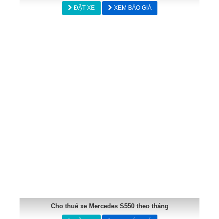
ĐẶT XE
XEM BÁO GIÁ
Cho thuê xe Mercedes S550 theo tháng