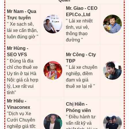
Mr. Giao - CEO
Mr Nam - Qua
EPI.Co.,Ltd
Trực tuyến
" Lái xe nhiệt
" Xe sạch sẽ,
tình, vui vẻ,
lái xe cẩn thận,
thông thạo
luôn đúng giờ "
đường "
Mr Hùng -
SEO VFS
Mr Công - Cty
" Đúng là địa
TĐP
chỉ cho thuê xe
" Lái xe chuyên
Uy tín ở tại Hà
nghiệp, điềm
Nội: giá cả hợp
đạm và giá
lý, Lxe rất vui
thuê xe lại rẻ "
tính"
Mr Hiếu -
Chị Hiền -
Vinaconex
Phóng viên
"Dịch vụ Xe
" Điều hành tư
Cưới Chuyên
vấn rất kỹ và
nghiệp giá tốt: