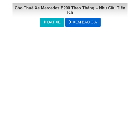
Cho Thuê Xe Mercedes E200 Theo Tháng – Nhu Cầu Tiện
Ích
ĐẶT XE
XEM BÁO GIÁ