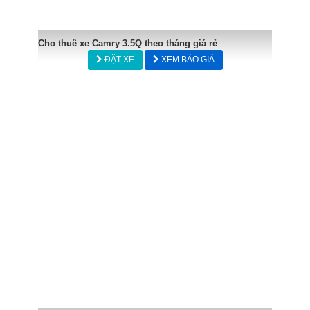
Cho thuê xe Camry 3.5Q theo tháng giá rẻ
ĐẶT XE
XEM BÁO GIÁ