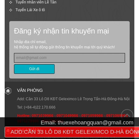
Tuyển nhân viên Lễ Tân
Tuyển Lái Xe ô tô
Đăng ký nhận tin khuyến mại
Nhập địa chỉ email,
hệ thống sẽ tự động gửi thông tin khuyến mại tới quý khách!
Gửi đi
VĂN PHÒNG
Add: Căn 33 Lô D8 KĐT Geleximco Lê Trọng Tấn-Hà Đông-Hà Nội
Tel:
(+84-4)22.170.666
Hotline:
0971039966
-
0971049966
-
0971059966
-
0971069966
-
0971079966
-
0987999222
Email:
thuexehoangquan@gmail.com
CHI NHÁNH
ADD:CĂN 33 LÔ D8 KĐT GELEXIMCO D-HÀ ĐÔN
Chúng tôi đang triển khai mở chi nhánh tại TP.HCM-Đà Nẵng