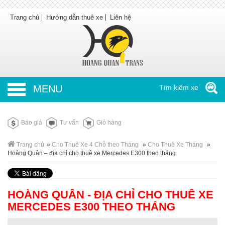
Trang chủ
Hướng dẫn thuê xe
Liên hệ
MENU
Tìm kiếm xe
Báo giá
Tư vấn
Giỏ hàng
Trang chủ
»
Cho Thuê Xe 4 Chỗ theo Tháng
»
Cho Thuê Xe Tháng
»
Hoàng Quân – địa chỉ cho thuê xe Mercedes E300 theo tháng
HOÀNG QUÂN - ĐỊA CHỈ CHO THUÊ XE
MERCEDES E300 THEO THÁNG