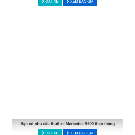
ĐẶT XE
XEM BÁO GIÁ
Bạn có nhu cầu thuê xe Mercedes S600 theo tháng
ĐẶT XE
XEM BÁO GIÁ