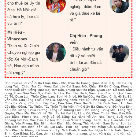
cho thuê xe Uy tín
nghiệp, điềm đạm
ở tại Hà Nội: giá
và giá thuê xe lại
cả hợp lý, Lxe rất
rẻ "
vui tính"
Mr Hiếu -
Chị Hiền - Phóng
Vinaconex
viên
"Dịch vụ Xe Cưới
" Điều hành tư vấn
Chuyên nghiệp giá
rất kỹ và nhiệt
tốt: Xe Mới-Sạch
tình, lái xe đến rất
sẽ, Hoa đẹp mình
chuẩn giờ"
rất ưng ý"
Cho thuê xe 25 chỗ đi Bà Chúa Kho - Cho Thuê Xe Hoàng Quân đi và ở tại Cát Bà, Hạ
Long Tuần Châu, Trà Cổ, Móng Cái, Lào Cai Sapa, Mộc Châu, K9 Đá Chông, Khoang
Xanh Suối Tiên, Động Thác Bờ, Tam Đảo, Thung Nai Hòa Bình, Quan Lạn, Đồ Sơn, Đầm
Long, Thiên Sơn Suối Ngà, Biển Hải Hòa, Biển Hải Thịnh, Sầm Sơn, Cửa Lò, Quất Lâm,
Cô Tô, Quan Lạn, Thiên Cầm, Lạng Sơn, Nhật Lệ, Hồ Núi Cốc, Mù Căng Chải, Hồ Ba Bể,
Vân Đồn, Cửa Tùng, Huế, Tĩnh Gia, Khoang Xanh, Yên Tử, Đền Hùng, Cửa Ông Yên Tử
Chùa Ba Vàng, Côn Sơn Kiếp Bạc, Đền Trần, Chùa Bái Đính, Bái Đính Tràng An, Tam
Cốc Bích Động, Tây Thiên, Tây Thiên Thiền Viện, Phủ Giầy, Bà Chúa Kho, Đền Vua Đinh
Lê, Đền Gióng, Chùa Hương, Làng Cổ Đường Lâm, Đền Gióng, Chùa Mía, Lăng Ngô
Quyền, Chùa Mía Đền Và, Hồ Tiên Sa, Hồ Đại Lải, Lăng Cô, Chùa Cổ Lễ, Thác Bản Giốc
Cao Bằng, Phong Nha - Nhật Lệ, Đà Nẵng, Đà Nẵng Hội An, Nha Trang, Suối Nước
Khoáng Kim Bôi, Mai Châu, Hồ Núi Cốc, Suối Nước Khoáng Thanh Thủy, Tuần Mẫu Linh
Giang, Yên Phong, Bắc Ninh, Nam Định, Bắc Giang, Thái Nguyên Sam Sung, Sơn La,
Điện Biên, Hoa Binh, Yên Bái, Lai Châu, Phú Thọ, Hưng Yên, Móng Cái, Quảng Ninh,
Cẩm Phả, Hải Phòng, Hà Nam, Phủ Lý, Ninh Bình, Thanh Hóa, Nghệ An, Hà Tĩnh, Quảng
Bình, Cao Bằng, Bắc Cạn, vinh, đà nẵng, huế, nha trang, tphcm, vũng tàu, phú yên, cần
thơ, quảng nam, hội an.