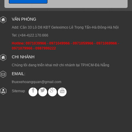
VĂN PHÒNG
Add: Căn 33 Lô D8 KĐT Geleximco Lê Trọng Tấn-Hà Đông-Hà Nội
Tel:
(+84-4)22.170.666
Hotline:
0971039966
-
0971049966
-
0971059966
-
0971069966
-
0971079966
-
0987999222
CHI NHÁNH
Chúng tôi đang triển khai mở chi nhánh tại TP.HCM-Đà Nẵng
EMAIL:
thuexehoangquan@gmail.com
Sitemap