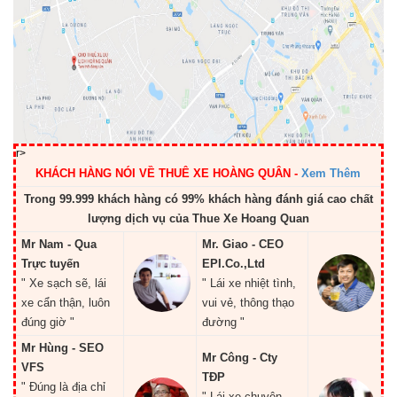
r>
KHÁCH HÀNG NÓI VỀ THUÊ XE HOÀNG QUÂN
-
Xem Thêm
Trong 99.999 khách hàng có 99% khách hàng đánh giá cao chất
lượng dịch vụ của Thue Xe Hoang Quan
Mr Nam - Qua
Mr. Giao - CEO
Trực tuyến
EPI.Co.,Ltd
" Xe sạch sẽ, lái
" Lái xe nhiệt tình,
xe cẩn thận, luôn
vui vẻ, thông thạo
đúng giờ "
đường "
Mr Hùng - SEO
Mr Công - Cty
VFS
TĐP
" Đúng là địa chỉ
" Lái xe chuyên