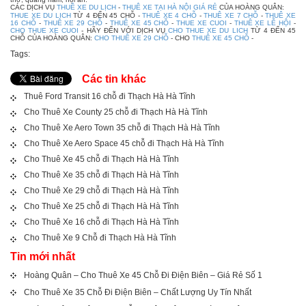
CÁC DỊCH VỤ
THUÊ XE DU LỊCH
-
THUÊ XE TẠI HÀ NỘI GIÁ RẺ
CỦA HOÀNG QUÂN:
THUE XE DU LICH
TỪ 4 ĐẾN 45 CHỖ -
THUÊ XE 4 CHỖ
-
THUÊ XE 7 CHỖ
-
THUÊ XE
16 CHỖ
-
THUÊ XE 29 CHỖ
-
THUÊ XE 45 CHỖ
-
THUE XE CUOI
-
THUÊ XE LỄ HỘI
-
CHO THUE XE CUOI
- HÃY ĐẾN VỚI DỊCH VỤ
CHO THUE XE DU LICH
TỪ 4 ĐẾN 45
CHỖ CỦA HOÀNG QUÂN:
CHO THUÊ XE 29 CHỖ
- CHO
THUÊ XE 45 CHỖ
-
Tags:
Các tin khác
Thuê Ford Transit 16 chỗ đi Thạch Hà Hà Tĩnh
Cho Thuê Xe County 25 chỗ đi Thạch Hà Hà Tĩnh
Cho Thuê Xe Aero Town 35 chỗ đi Thạch Hà Hà Tĩnh
Cho Thuê Xe Aero Space 45 chỗ đi Thạch Hà Hà Tĩnh
Cho Thuê Xe 45 chỗ đi Thạch Hà Hà Tĩnh
Cho Thuê Xe 35 chỗ đi Thạch Hà Hà Tĩnh
Cho Thuê Xe 29 chỗ đi Thạch Hà Hà Tĩnh
Cho Thuê Xe 25 chỗ đi Thạch Hà Hà Tĩnh
Cho Thuê Xe 16 chỗ đi Thạch Hà Hà Tĩnh
Cho Thuê Xe 9 Chỗ đi Thạch Hà Hà Tĩnh
Tin mới nhất
Hoàng Quân – Cho Thuê Xe 45 Chỗ Đi Điện Biên – Giá Rẻ Số 1
Cho Thuê Xe 35 Chỗ Đi Điện Biên – Chất Lượng Uy Tín Nhất