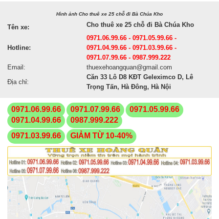
Hình ảnh Cho thuê xe 25 chỗ đi Bà Chúa Kho
Cho thuê xe 25 chỗ đi Bà Chúa Kho
Tên xe:
0971.06.99.66 - 0971.05.99.66 -
Hotline:
0971.04.99.66 - 0971.03.99.66 -
0971.07.99.66 - 0987.999.222
Email:
thuexehoangquan@gmail.com
Căn 33 Lô D8 KĐT Geleximco D, Lê
Địa chỉ:
Trọng Tấn, Hà Đông, Hà Nội
0971.06.99.66
0971.07.99.66
0971.05.99.66
0971.04.99.66
0987.999.222
0971.03.99.66
GIẢM TỪ 10-40%