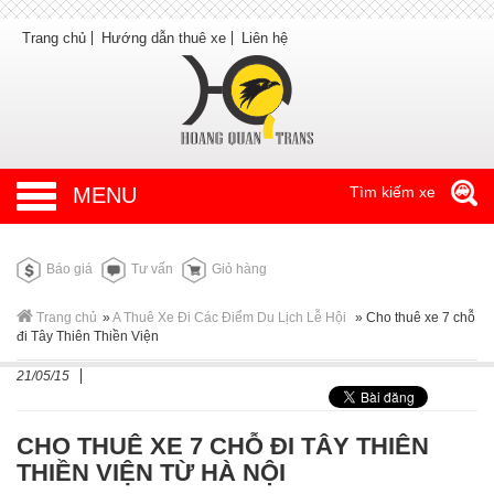
Trang chủ
Hướng dẫn thuê xe
Liên hệ
MENU
Tìm kiếm xe
Báo giá
Tư vấn
Giỏ hàng
Trang chủ
»
A Thuê Xe Đi Các Điểm Du Lịch Lễ Hội
»
Cho thuê xe 7 chỗ
đi Tây Thiên Thiền Viện
21/05/15
CHO THUÊ XE 7 CHỖ ĐI TÂY THIÊN
THIỀN VIỆN TỪ HÀ NỘI