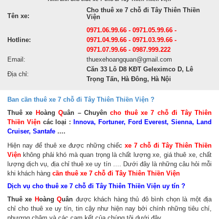
Cho thuê xe 7 chỗ đi Tây Thiên Thiền
Tên xe:
Viện
0971.06.99.66 - 0971.05.99.66 -
Hotline:
0971.04.99.66 - 0971.03.99.66 -
0971.07.99.66 - 0987.999.222
Email:
thuexehoangquan@gmail.com
Căn 33 Lô D8 KĐT Geleximco D, Lê
Địa chỉ:
Trọng Tấn, Hà Đông, Hà Nội
Ban cần thuê xe 7 chỗ đi Tây Thiên Thiền Viện ?
Thuê xe
H
oàng
Q
uân – Chuyên
cho thuê xe 7 chỗ đi Tây Thiên
Thiền Viện
các loại :
Innova, Fortuner, Ford Everest, Sienna, Land
Cruiser, Santafe
….
Hiện nay để thuê xe được những chiếc
xe 7 chỗ đi Tây Thiên Thiền
Viện
không phải khó mà quan trọng là chất lượng xe, giá thuê xe, chất
lượng dịch vụ, địa chỉ thuê xe uy tín …. Dưới đây là những câu hỏi mỗi
khi khách hàng
cần thuê xe 7 chỗ đi Tây Thiên Thiền Viện
Dịch vụ cho thuê xe 7 chỗ đi Tây Thiên Thiền Viện uy tín ?
Thuê xe
H
oàng
Q
uân
được khách hàng thủ đô bình chọn là một địa
chỉ cho thuê xe uy tín, tin cậy như hiện nay bởi chính những tiêu chí,
phương châm và các cam kết của chúng tôi dưới đây.