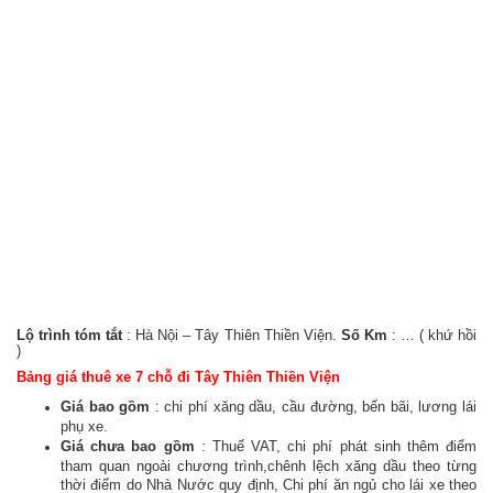
Lộ trình tóm tắt
: Hà Nội – Tây Thiên Thiền Viện.
Số Km
: … ( khứ hồi
)
Bảng giá thuê xe 7 chỗ đi Tây Thiên Thiền Viện
Giá bao gồm
: chi phí xăng dầu, cầu đường, bến bãi, lương lái
phụ xe.
Giá chưa bao gồm
: Thuế VAT, chi phí phát sinh thêm điểm
tham quan ngoài chương trình,chênh lệch xăng dầu theo từng
thời điểm do Nhà Nước quy định, Chi phí ăn ngủ cho lái xe theo