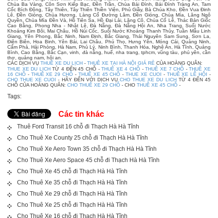
Chùa Ba Vàng, Côn Sơn Kiếp Bạc, Đền Trần, Chùa Bái Đính, Bái Đính Tràng An, Tam
Cốc Bích Động, Tây Thiên, Tây Thiên Thiền Viện, Phủ Giầy, Bà Chúa Kho, Đền Vua Đinh
Lê, Đền Gióng, Chùa Hương, Làng Cổ Đường Lâm, Đền Gióng, Chùa Mía, Lăng Ngô
Quyền, Chùa Mía Đền Và, Hồ Tiên Sa, Hồ Đại Lải, Lăng Cô, Chùa Cổ Lễ, Thác Bản Giốc
Cao Bằng, Phong Nha - Nhật Lệ, Đà Nẵng, Đà Nẵng Hội An, Nha Trang, Suối Nước
Khoáng Kim Bôi, Mai Châu, Hồ Núi Cốc, Suối Nước Khoáng Thanh Thủy, Tuần Mẫu Linh
Giang, Yên Phong, Bắc Ninh, Nam Định, Bắc Giang, Thái Nguyên Sam Sung, Sơn La,
Điện Biên, Hoa Binh, Yên Bái, Lai Châu, Phú Thọ, Hưng Yên, Móng Cái, Quảng Ninh,
Cẩm Phả, Hải Phòng, Hà Nam, Phủ Lý, Ninh Bình, Thanh Hóa, Nghệ An, Hà Tĩnh, Quảng
Bình, Cao Bằng, Bắc Cạn, vinh, đà nẵng, huế, nha trang, tphcm, vũng tàu, phú yên, cần
thơ, quảng nam, hội an.
CÁC DỊCH VỤ
THUÊ XE DU LỊCH
-
THUÊ XE TẠI HÀ NỘI GIÁ RẺ
CỦA HOÀNG QUÂN:
THUE XE DU LICH
TỪ 4 ĐẾN 45 CHỖ -
THUÊ XE 4 CHỖ
-
THUÊ XE 7 CHỖ
-
THUÊ XE
16 CHỖ
-
THUÊ XE 29 CHỖ
-
THUÊ XE 45 CHỖ
-
THUE XE CUOI
-
THUÊ XE LỄ HỘI
-
CHO THUE XE CUOI
- HÃY ĐẾN VỚI DỊCH VỤ
CHO THUE XE DU LICH
TỪ 4 ĐẾN 45
CHỖ CỦA HOÀNG QUÂN:
CHO THUÊ XE 29 CHỖ
- CHO
THUÊ XE 45 CHỖ
-
Tags:
Các tin khác
Thuê Ford Transit 16 chỗ đi Thạch Hà Hà Tĩnh
Cho Thuê Xe County 25 chỗ đi Thạch Hà Hà Tĩnh
Cho Thuê Xe Aero Town 35 chỗ đi Thạch Hà Hà Tĩnh
Cho Thuê Xe Aero Space 45 chỗ đi Thạch Hà Hà Tĩnh
Cho Thuê Xe 45 chỗ đi Thạch Hà Hà Tĩnh
Cho Thuê Xe 35 chỗ đi Thạch Hà Hà Tĩnh
Cho Thuê Xe 29 chỗ đi Thạch Hà Hà Tĩnh
Cho Thuê Xe 25 chỗ đi Thạch Hà Hà Tĩnh
Cho Thuê Xe 16 chỗ đi Thạch Hà Hà Tĩnh