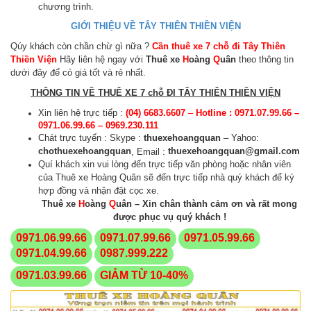
chương trình.
GIỚI THIỆU VỀ TÂY THIÊN THIỀN VIỆN
Qúy khách còn chần chừ gì nữa ?
Cần thuê xe 7 chỗ đi Tây Thiên
Thiền Viện
Hãy liên hệ ngay với
Thuê xe
H
oàng
Q
uân
theo thông tin
dưới đây để có giá tốt và rẻ nhất.
THÔNG TIN VỀ THUÊ XE 7 chỗ ĐI TÂY THIÊN THIỀN VIỆN
Xin liên hệ trực tiếp :
(04) 6683.6607
–
Hotline : 0971.07.99.66 –
0971.06.99.66 – 0969.230.111
Chát trực tuyến : Skype :
thuexehoangquan
– Yahoo:
cho
thuexehoangquan
thuexehoangquan@gmail.com
, Email :
Quí khách xin vui lòng đến trực tiếp văn phòng hoặc nhân viên
của Thuê xe Hoàng Quân sẽ đến trực tiếp nhà quý khách để ký
hợp đồng và nhận đặt cọc xe.
Thuê xe
H
oàng
Q
uân – Xin chân thành cảm ơn và rất mong
được phục vụ quý khách !
0971.06.99.66
0971.07.99.66
0971.05.99.66
0971.04.99.66
0987.999.222
0971.03.99.66
GIẢM TỪ 10-40%