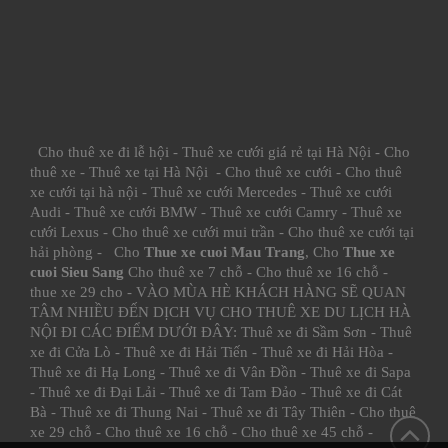
Cho thuê xe đi lễ hội
-
Thuê xe cưới giá rẻ tại Hà Nội
-
Cho
thuê xe
-
Thuê xe tại Hà Nội
-
Cho thuê xe cưới
-
Cho thuê
xe cưới tại hà nội
-
Thuê xe cưới Mercedes
-
Thuê xe cưới
Audi
-
Thuê xe cưới BMW
-
Thuê xe cưới Camry
-
Thuê xe
cưới Lexus
-
Cho thuê xe cưới mui trần
-
Cho thuê xe cưới tại
hải phòng
- Cho
Thue xe cuoi Mau Trang
, Cho
Thue xe
cuoi Sieu Sang
Cho thuê xe 7 chỗ
-
Cho thuê xe 16 chỗ
-
thue xe 29 cho
- VÀO MÙA HÈ KHÁCH HÀNG SẼ QUAN
TÂM NHIỀU ĐẾN DỊCH VỤ CHO THUÊ XE DU LỊCH HÀ
NỘI ĐI CÁC ĐIỂM DƯỚI ĐÂY:
Thuê xe đi Sầm Sơn
-
Thuê
xe đi Cửa Lò
-
Thuê xe đi Hải Tiến
-
Thuê xe đi Hải Hòa
-
Thuê xe đi Hạ Long
-
Thuê xe đi Vân Đồn
-
Thuê xe đi Sapa
-
Thuê xe đi Đại Lải
-
Thuê xe đi Tam Đảo
-
Thuê xe đi Cát
Bà
-
Thuê xe đi Thung Nai
-
Thuê xe đi Tây Thiên
-
Cho thuê
xe 29 chỗ
-
Cho thuê xe 16 chỗ
-
Cho thuê xe 45 chỗ
-