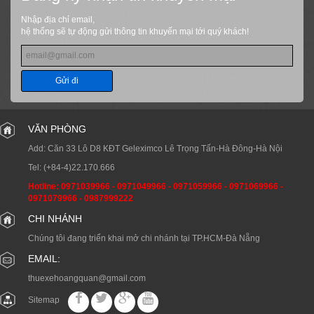
Nhập địa chỉ email,
hệ thống sẽ tự động gửi thông tin khuyến mại tới quý khách!
Gửi đi
VĂN PHÒNG
Add: Căn 33 Lô D8 KĐT Geleximco Lê Trọng Tấn-Hà Đông-Hà Nội
Tel:
(+84-4)22.170.666
Hotline:
0971039966
-
0971049966
-
0971059966
-
0971069966
-
0971079966
-
0987999222
CHI NHÁNH
Chúng tôi đang triển khai mở chi nhánh tại TP.HCM-Đà Nẵng
EMAIL:
thuexehoangquan@gmail.com
Sitemap