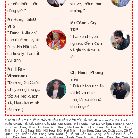
xe cẩn thận, luôn
vui vẻ, thông thạo
đúng giờ "
đường "
Mr Hùng - SEO
Mr Công - Cty
VFS
TĐP
" Đúng là địa chỉ
" Lái xe chuyên
cho thuê xe Uy tín
nghiệp, điềm đạm
ở tại Hà Nội: giá
và giá thuê xe lại
cả hợp lý, Lxe rất
rẻ "
vui tính"
Mr Hiếu -
Chị Hiền - Phóng
Vinaconex
viên
"Dịch vụ Xe Cưới
" Điều hành tư vấn
Chuyên nghiệp giá
rất kỹ và nhiệt
tốt: Xe Mới-Sạch
tình, lái xe đến rất
sẽ, Hoa đẹp mình
chuẩn giờ"
rất ưng ý"
CHO THUÊ XE 7 CHỖ ĐI TÂY THIÊN THIỀN VIỆN TỪ HÀ NỘI đi và ở tại Cát Bà, Hạ Long
Tuần Châu, Trà Cổ, Móng Cái, Lào Cai Sapa, Mộc Châu, K9 Đá Chông, Khoang Xanh
Suối Tiên, Động Thác Bờ, Tam Đảo, Thung Nai Hòa Bình, Quan Lạn, Đồ Sơn, Đầm Long,
Thiên Sơn Suối Ngà, Biển Hải Hòa, Biển Hải Thịnh, Sầm Sơn, Cửa Lò, Quất Lâm, Cô Tô,
Quan Lạn, Thiên Cầm, Lạng Sơn, Nhật Lệ, Hồ Núi Cốc, Mù Căng Chải, Hồ Ba Bể, Vân
Đồn, Cửa Tùng, Huế, Tĩnh Gia, Khoang Xanh, Yên Tử, Đền Hùng, Cửa Ông Yên Tử