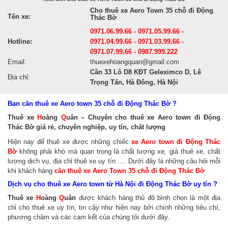
Cho thuê xe Aero Town 35 chỗ đi Động
Tên xe:
Thác Bờ
0971.06.99.66 - 0971.05.99.66 -
Hotline:
0971.04.99.66 - 0971.03.99.66 -
0971.07.99.66 - 0987.999.222
Email:
thuexehoangquan@gmail.com
Căn 33 Lô D8 KĐT Geleximco D, Lê
Địa chỉ:
Trọng Tấn, Hà Đông, Hà Nội
Ban cần thuê xe Aero town 35 chỗ đi Động Thác Bờ ?
Thuê xe
H
oàng
Q
uân – Chuyên cho thuê xe Aero town đi Động
Thác Bờ giá rẻ, chuyên nghiệp, uy tín, chất lượng
Hiện nay để thuê xe được những chiếc
xe Aero town đi Động Thác
Bờ
không phải khó mà quan trọng là chất lượng xe, giá thuê xe, chất
lượng dịch vụ, địa chỉ thuê xe uy tín …. Dưới đây là những câu hỏi mỗi
khi khách hàng
cần thuê xe Aero Town 35 chỗ đi Động Thác Bờ
Dịch vụ cho thuê xe Aero town từ Hà Nội đi Động Thác Bờ uy tín ?
Thuê xe
H
oàng
Q
uân
được khách hàng thủ đô bình chọn là một địa
chỉ cho thuê xe uy tín, tin cậy như hiện nay bởi chính những tiêu chí,
phương châm và các cam kết của chúng tôi dưới đây.