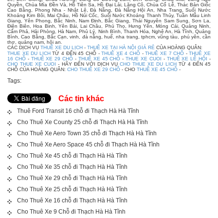
Quyền, Chùa Mía Đền Và, Hồ Tiên Sa, Hồ Đại Lải, Lăng Cô, Chùa Cổ Lễ, Thác Bản Giốc
Cao Bằng, Phong Nha - Nhật Lệ, Đà Nẵng, Đà Nẵng Hội An, Nha Trang, Suối Nước
Khoáng Kim Bôi, Mai Châu, Hồ Núi Cốc, Suối Nước Khoáng Thanh Thủy, Tuần Mẫu Linh
Giang, Yên Phong, Bắc Ninh, Nam Định, Bắc Giang, Thái Nguyên Sam Sung, Sơn La,
Điện Biên, Hoa Binh, Yên Bái, Lai Châu, Phú Thọ, Hưng Yên, Móng Cái, Quảng Ninh,
Cẩm Phả, Hải Phòng, Hà Nam, Phủ Lý, Ninh Bình, Thanh Hóa, Nghệ An, Hà Tĩnh, Quảng
Bình, Cao Bằng, Bắc Cạn, vinh, đà nẵng, huế, nha trang, tphcm, vũng tàu, phú yên, cần
thơ, quảng nam, hội an.
CÁC DỊCH VỤ
THUÊ XE DU LỊCH
-
THUÊ XE TẠI HÀ NỘI GIÁ RẺ
CỦA HOÀNG QUÂN:
THUE XE DU LICH
TỪ 4 ĐẾN 45 CHỖ -
THUÊ XE 4 CHỖ
-
THUÊ XE 7 CHỖ
-
THUÊ XE
16 CHỖ
-
THUÊ XE 29 CHỖ
-
THUÊ XE 45 CHỖ
-
THUE XE CUOI
-
THUÊ XE LỄ HỘI
-
CHO THUE XE CUOI
- HÃY ĐẾN VỚI DỊCH VỤ
CHO THUE XE DU LICH
TỪ 4 ĐẾN 45
CHỖ CỦA HOÀNG QUÂN:
CHO THUÊ XE 29 CHỖ
- CHO
THUÊ XE 45 CHỖ
-
Tags:
Các tin khác
Thuê Ford Transit 16 chỗ đi Thạch Hà Hà Tĩnh
Cho Thuê Xe County 25 chỗ đi Thạch Hà Hà Tĩnh
Cho Thuê Xe Aero Town 35 chỗ đi Thạch Hà Hà Tĩnh
Cho Thuê Xe Aero Space 45 chỗ đi Thạch Hà Hà Tĩnh
Cho Thuê Xe 45 chỗ đi Thạch Hà Hà Tĩnh
Cho Thuê Xe 35 chỗ đi Thạch Hà Hà Tĩnh
Cho Thuê Xe 29 chỗ đi Thạch Hà Hà Tĩnh
Cho Thuê Xe 25 chỗ đi Thạch Hà Hà Tĩnh
Cho Thuê Xe 16 chỗ đi Thạch Hà Hà Tĩnh
Cho Thuê Xe 9 Chỗ đi Thạch Hà Hà Tĩnh