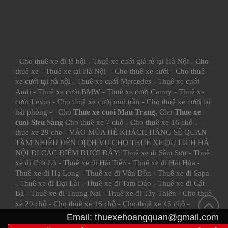
Cho thuê xe đi lễ hội
-
Thuê xe cưới giá rẻ tại Hà Nội
-
Cho
thuê xe
-
Thuê xe tại Hà Nội
-
Cho thuê xe cưới
-
Cho thuê
xe cưới tại hà nội
-
Thuê xe cưới Mercedes
-
Thuê xe cưới
Audi
-
Thuê xe cưới BMW
-
Thuê xe cưới Camry
-
Thuê xe
cưới Lexus
-
Cho thuê xe cưới mui trần
-
Cho thuê xe cưới tại
hải phòng
- Cho
Thue xe cuoi Mau Trang
, Cho
Thue xe
cuoi Sieu Sang
Cho thuê xe 7 chỗ
-
Cho thuê xe 16 chỗ
-
thue xe 29 cho
- VÀO MÙA HÈ KHÁCH HÀNG SẼ QUAN
TÂM NHIỀU ĐẾN DỊCH VỤ CHO THUÊ XE DU LỊCH HÀ
NỘI ĐI CÁC ĐIỂM DƯỚI ĐÂY:
Thuê xe đi Sầm Sơn
-
Thuê
xe đi Cửa Lò
-
Thuê xe đi Hải Tiến
-
Thuê xe đi Hải Hòa
-
Thuê xe đi Hạ Long
-
Thuê xe đi Vân Đồn
-
Thuê xe đi Sapa
-
Thuê xe đi Đại Lải
-
Thuê xe đi Tam Đảo
-
Thuê xe đi Cát
Bà
-
Thuê xe đi Thung Nai
-
Thuê xe đi Tây Thiên
-
Cho thuê
xe 29 chỗ
-
Cho thuê xe 16 chỗ
-
Cho thuê xe 45 chỗ
-
Email:
thuexehoangquan@gmail.com