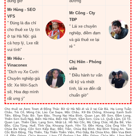
đúng giờ "
đường "
Mr Hùng - SEO
Mr Công - Cty
VFS
TĐP
" Đúng là địa chỉ
" Lái xe chuyên
cho thuê xe Uy tín
nghiệp, điềm đạm
ở tại Hà Nội: giá
và giá thuê xe lại
cả hợp lý, Lxe rất
rẻ "
vui tính"
Mr Hiếu -
Chị Hiền - Phóng
Vinaconex
viên
"Dịch vụ Xe Cưới
" Điều hành tư vấn
Chuyên nghiệp giá
rất kỹ và nhiệt
tốt: Xe Mới-Sạch
tình, lái xe đến rất
sẽ, Hoa đẹp mình
chuẩn giờ"
rất ưng ý"
Cho thuê xe Aero Town đi Động Thác Bờ từ Hà Nội đi và ở tại Cát Bà, Hạ Long Tuần
Châu, Trà Cổ, Móng Cái, Lào Cai Sapa, Mộc Châu, K9 Đá Chông, Khoang Xanh Suối
Tiên, Động Thác Bờ, Tam Đảo, Thung Nai Hòa Bình, Quan Lạn, Đồ Sơn, Đầm Long,
Thiên Sơn Suối Ngà, Biển Hải Hòa, Biển Hải Thịnh, Sầm Sơn, Cửa Lò, Quất Lâm, Cô Tô,
Quan Lạn, Thiên Cầm, Lạng Sơn, Nhật Lệ, Hồ Núi Cốc, Mù Căng Chải, Hồ Ba Bể, Vân
Đồn, Cửa Tùng, Huế, Tĩnh Gia, Khoang Xanh, Yên Tử, Đền Hùng, Cửa Ông Yên Tử
Chùa Ba Vàng, Côn Sơn Kiếp Bạc, Đền Trần, Chùa Bái Đính, Bái Đính Tràng An, Tam
Cốc Bích Động, Tây Thiên, Tây Thiên Thiền Viện, Phủ Giầy, Bà Chúa Kho, Đền Vua Đinh
Lê, Đền Gióng, Chùa Hương, Làng Cổ Đường Lâm, Đền Gióng, Chùa Mía, Lăng Ngô