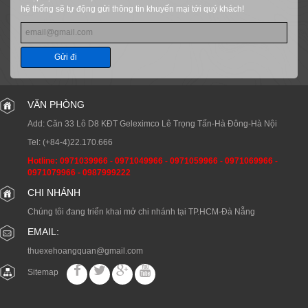
hệ thống sẽ tự động gửi thông tin khuyến mại tới quý khách!
Gửi đi
VĂN PHÒNG
Add: Căn 33 Lô D8 KĐT Geleximco Lê Trọng Tấn-Hà Đông-Hà Nội
Tel:
(+84-4)22.170.666
Hotline:
0971039966
-
0971049966
-
0971059966
-
0971069966
-
0971079966
-
0987999222
CHI NHÁNH
Chúng tôi đang triển khai mở chi nhánh tại TP.HCM-Đà Nẵng
EMAIL:
thuexehoangquan@gmail.com
Sitemap