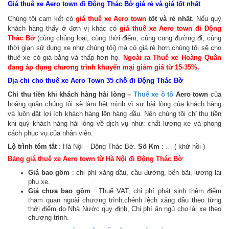
Giá thuê xe Aero town đi Động Thác Bờ giá rẻ và giá tốt nhất
Chúng tôi cam kết có
giá thuê xe Aero town
tốt và rẻ nhất
. Nếu quý
khách hàng thấy ở đơn vị khác có
giá thuê xe Aero town đi Động
Thác Bờ
(cùng chủng loại, cùng thời điểm, cùng cung đường đi, cùng
thời gian sử dụng xe như chúng tôi) mà có giá rẻ hơn
chúng tôi sẽ cho
thuê xe có giá bằng và thấp hơn họ
.
Ngoài ra Thuê xe Hoàng Quân
đang áp dụng chương trình khuyến mại giảm giá từ 15-35%.
Địa chỉ cho thuê xe Aero Town 35 chỗ đi Động Thác Bờ
Chỉ thu tiền khi khách hàng hài lòng –
Thuê xe ô tô
Aero town
của
hoàng quân chúng tôi sẽ làm hết mình vì sự hài lòng của khách hàng
và luôn đặt lợi ích khách hàng lên hàng đầu. Nên chúng tôi chỉ thu tiền
khi quý khách hàng hài lòng về dịch vụ như: chất lượng xe và phong
cách phục vụ của nhân viên.
Lộ trình tóm tắt
: Hà Nội – Động Thác Bờ.
Số Km
: … ( khứ hồi )
Bảng giá thuê xe Aero town từ Hà Nội đi Động Thác Bờ
Giá bao gồm
: chi phí xăng dầu, cầu đường, bến bãi, lương lái
phụ xe.
Giá chưa bao gồm
: Thuế VAT, chi phí phát sinh thêm điểm
tham quan ngoài chương trình,chênh lệch xăng dầu theo từng
thời điểm do Nhà Nước quy định, Chi phí ăn ngủ cho lái xe theo
chương trình.