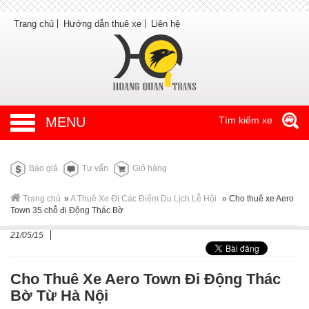
Trang chủ
Hướng dẫn thuê xe
Liên hệ
MENU
Tìm kiếm xe
Báo giá
Tư vấn
Giỏ hàng
Trang chủ
»
A Thuê Xe Đi Các Điểm Du Lịch Lễ Hội
»
Cho thuê xe Aero
Town 35 chỗ đi Động Thác Bờ
21/05/15
Cho Thuê Xe Aero Town Đi Động Thác
Bờ Từ Hà Nội