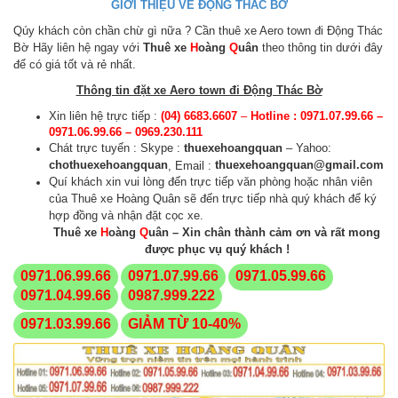
GIỚI THIỆU VỀ ĐỘNG THÁC BỜ
Qúy khách còn chần chừ gì nữa ? Cần thuê xe Aero town đi Động Thác
Bờ Hãy liên hệ ngay với
Thuê xe
H
oàng
Q
uân
theo thông tin dưới đây
để có giá tốt và rẻ nhất.
Thông tin đặt xe Aero town đi Động Thác Bờ
Xin liên hệ trực tiếp :
(04) 6683.6607
–
Hotline : 0971.07.99.66 –
0971.06.99.66 – 0969.230.111
Chát trực tuyến : Skype :
thuexehoangquan
– Yahoo:
cho
thuexehoangquan
thuexehoangquan@gmail.com
, Email :
Quí khách xin vui lòng đến trực tiếp văn phòng hoặc nhân viên
của Thuê xe Hoàng Quân sẽ đến trực tiếp nhà quý khách để ký
hợp đồng và nhận đặt cọc xe.
Thuê xe
H
oàng
Q
uân – Xin chân thành cảm ơn và rất mong
được phục vụ quý khách !
0971.06.99.66
0971.07.99.66
0971.05.99.66
0971.04.99.66
0987.999.222
0971.03.99.66
GIẢM TỪ 10-40%