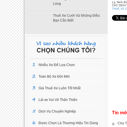
Lý, Ninh B
Lòng
CÁC DỊCH
THUE XE D
Thuê Xe Cưới Và Những Điều
Bạn Cần Biết
1
Nhiều Xe Để Lựa Chọn
2
Toàn Bộ Xe Đời Mới
3
Giá Thuê Xe Luôn Tốt Nhất
4
Lái xe Vui Vẻ Thân Thiện
5
Dịch Vụ Chuyên Nghiệp
Tin mớ
6
Được Chọn Là Thương Hiệu Tin Dùng
Cho T