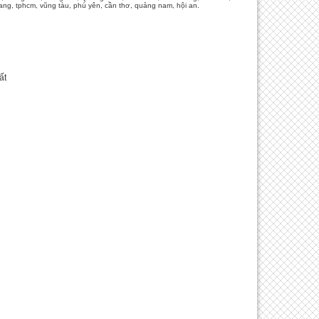
ng, tphcm, vũng tàu, phú yên, cần thơ, quảng nam, hội an.
ất
i