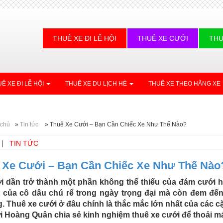
THUÊ XE ĐI LỄ HỘI
THUÊ XE CƯỚI
THU
Ê XE ĐI LỄ HỘI
THUÊ XE DU LỊCH HÈ
THUÊ XE THEO HÃNG XE
 chủ
»
Tin tức
»
Thuê Xe Cưới – Bạn Cần Chiếc Xe Như Thế Nào?
TIN TỨC
 Xe Cưới – Bạn Cần Chiếc Xe Như Thế Nào
i dần trở thành một phần không thể thiếu của đám cưới hi
 của cô dâu chú rể trong ngày trọng đại mà còn đem đến h
. Thuê xe cưới ở đâu chính là thắc mắc lớn nhất của các 
i Hoàng Quân chia sẻ kinh nghiệm thuê xe cưới để thoải má