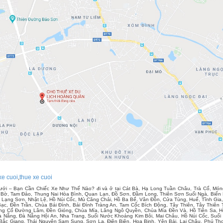
xe cuoi
,
thue xe cuoi
ới – Bạn Cần Chiếc Xe Như Thế Nào? đi và ở tại Cát Bà, Hạ Long Tuần Châu, Trà Cổ, Món
Bờ, Tam Đảo, Thung Nai Hòa Bình, Quan Lạn, Đồ Sơn, Đầm Long, Thiên Sơn Suối Ngà, Biển H
 Lạng Sơn, Nhật Lệ, Hồ Núi Cốc, Mù Căng Chải, Hồ Ba Bể, Vân Đồn, Cửa Tùng, Huế, Tĩnh G
ạc, Đền Trần, Chùa Bái Đính, Bái Đính Tràng An, Tam Cốc Bích Động, Tây Thiên, Tây Thiên
g Cổ Đường Lâm, Đền Gióng, Chùa Mía, Lăng Ngô Quyền, Chùa Mía Đền Và, Hồ Tiên Sa, Hồ
à Nẵng, Đà Nẵng Hội An, Nha Trang, Suối Nước Khoáng Kim Bôi, Mai Châu, Hồ Núi Cốc, Suố
Bắc Giang, Thái Nguyên Sam Sung, Sơn La, Điện Biên, Hoa Binh, Yên Bái, Lai Châu, Phú T