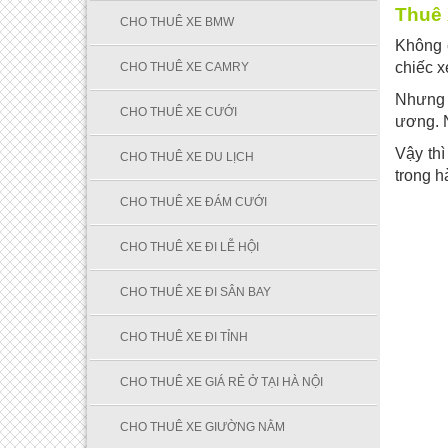
Thuê 
CHO THUÊ XE BMW
Không 
chiếc x
CHO THUÊ XE CAMRY
Nhưng l
CHO THUÊ XE CƯỚI
ương. N
Vậy th
CHO THUÊ XE DU LỊCH
trong h
CHO THUÊ XE ĐÁM CƯỚI
CHO THUÊ XE ĐI LỄ HỘI
CHO THUÊ XE ĐI SÂN BAY
CHO THUÊ XE ĐI TỈNH
CHO THUÊ XE GIÁ RẺ Ở TẠI HÀ NỘI
CHO THUÊ XE GIƯỜNG NẰM