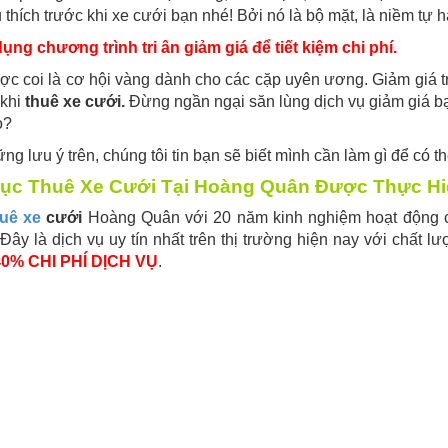
 thích trước khi xe cưới bạn nhé! Bởi nó là bộ mặt, là niềm tự 
ụng chương trình tri ân giảm giá để tiết kiệm chi phí.
c coi là cơ hội vàng dành cho các cặp uyên ương. Giảm giá tr
khi
thuê xe cưới.
Đừng ngần ngại săn lùng dịch vụ giảm giá bạn
o?
ng lưu ý trên, chúng tôi tin bạn sẽ biết mình cần làm gì để có t
ục Thuê Xe Cưới Tại Hoàng Quân Được Thực H
uê xe
cưới
Hoàng Quân với 20 năm kinh nghiệm hoạt động chí
Đây là dịch vụ uy tín nhất trên thị trường hiện nay với chất l
0% CHI PHÍ DỊCH VỤ
.