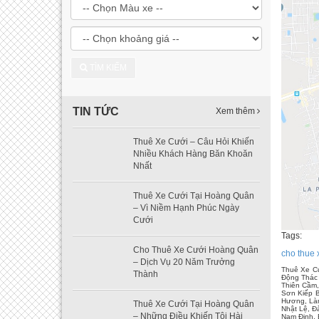
TÌM KIẾM
TIN TỨC
Xem thêm
Thuê Xe Cưới – Câu Hỏi Khiến
Nhiều Khách Hàng Băn Khoăn
Nhất
Thuê Xe Cưới Tại Hoàng Quân
– Vì Niềm Hạnh Phúc Ngày
Cưới
Tags:
Cho Thuê Xe Cưới Hoàng Quân
cho thue 
– Dịch Vụ 20 Năm Trưởng
Thuê Xe Cư
Thành
Động Thác 
Thiên Cầm,
Sơn Kiếp B
Hương, Làn
Thuê Xe Cưới Tại Hoàng Quân
Nhật Lệ, Đ
– Những Điều Khiến Tôi Hài
Nam Định, 