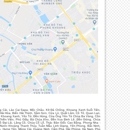
g Cái, Lào Cai Sapa, Mộc Châu, K9 Đá Chông, Khoang Xanh Suối Tiên,
ải Hòa, Biển Hải Thịnh, Sầm Sơn, Cửa Lò, Quất Lâm, Cô Tô, Quan Lạn,
ia, Khoang Xanh, Yên Tử, Đền Hùng, Cửa Ông Yên Tử Chùa Ba Vàng, Côn
 Thiền Viện, Phủ Giầy, Bà Chúa Kho, Đền Vua Đinh Lê, Đền Gióng, Chùa
 Đại Lải, Lăng Cô, Chùa Cổ Lễ, Thác Bản Giốc Cao Bằng, Phong Nha -
i Nước Khoáng Thanh Thủy, Tuần Mẫu Linh Giang, Yên Phong, Bắc Ninh,
họ, Hưng Yên, Móng Cái, Quảng Ninh, Cẩm Phả, Hải Phòng, Hà Nam, Phủ