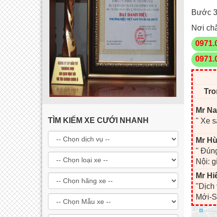
Bước 3:
Nơi chắ
0971.
0971.
Tro
Mr Na
TÌM KIẾM XE CƯỚI NHANH
" Xe s
Mr Hù
" Đúng
Nội: g
Mr Hi
"Dịch
Mới-S