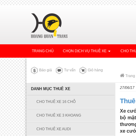
TRANG CHỦ
CHỌN DỊCH VỤ THUÊ XE
CHO THU
Báo giá
Tư vấn
Giỏ hàng
Trang
27/06/17
DANH MỤC THUÊ XE
Thuê
CHO THUÊ XE 16 CHỖ
Xe cướ
CHO THUÊ XE 3 KHOANG
bộ mặt
thương
CHO THUÊ XE AUDI
xe cướ