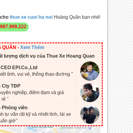
cho
thue xe cuoi ha noi
Hoàng Quân bạn nhé!
987.999.222
G QUÂN
-
Xem Thêm
ất lượng dịch vụ của Thue Xe Hoang Quan
- CEO EPI.Co.,Ltd
hiệt tình, vui vẻ, thông thạo đường "
- Cty TĐP
chuyên nghiệp, điềm đạm và giá
 rẻ "
- Phóng viên
h tư vấn rất kỹ và nhiệt tình, lái xe
huẩn giờ"