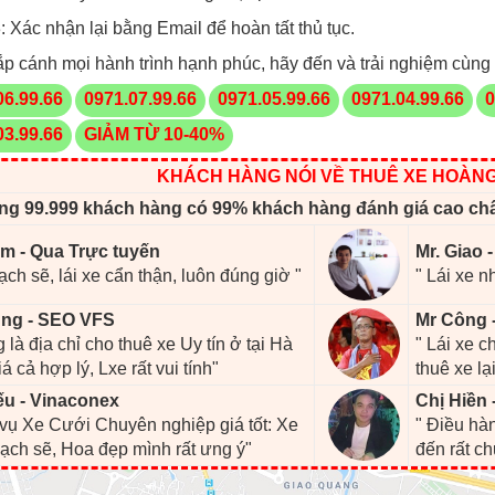
 Xác nhận lại bằng Email để hoàn tất thủ tục.
p cánh mọi hành trình hạnh phúc, hãy đến và trải nghiệm cùng
06.99.66
0971.07.99.66
0971.05.99.66
0971.04.99.66
0
03.99.66
GIẢM TỪ 10-40%
KHÁCH HÀNG NÓI VỀ THUÊ XE HOÀN
ng 99.999 khách hàng có 99% khách hàng đánh giá cao ch
m - Qua Trực tuyến
Mr. Giao 
ạch sẽ, lái xe cẩn thận, luôn đúng giờ "
" Lái xe n
ng - SEO VFS
Mr Công 
 là địa chỉ cho thuê xe Uy tín ở tại Hà
" Lái xe 
iá cả hợp lý, Lxe rất vui tính"
thuê xe lại
ếu - Vinaconex
Chị Hiền 
 vụ Xe Cưới Chuyên nghiệp giá tốt: Xe
" Điều hàn
ạch sẽ, Hoa đẹp mình rất ưng ý"
đến rất c