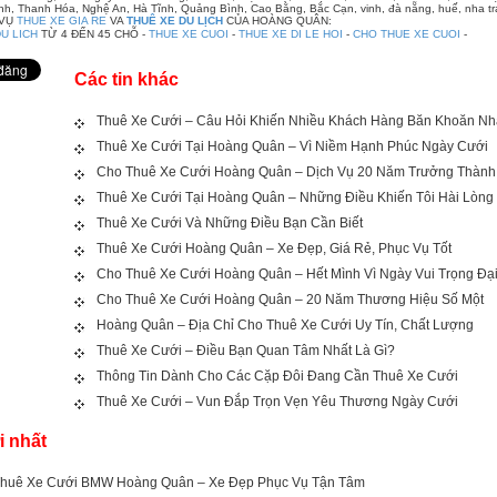
ình, Thanh Hóa, Nghệ An, Hà Tĩnh, Quảng Bình, Cao Bằng, Bắc Cạn, vinh, đà nẵng, huế, nha tra
 VỤ
THUE XE GIA RE
VA
THUÊ XE DU LỊCH
CỦA HOÀNG QUÂN:
U LICH
TỪ 4 ĐẾN 45 CHỖ -
THUE XE CUOI
-
THUE XE DI LE HOI
-
CHO THUE XE CUOI
-
Các tin khác
Thuê Xe Cưới – Câu Hỏi Khiến Nhiều Khách Hàng Băn Khoăn Nh
Thuê Xe Cưới Tại Hoàng Quân – Vì Niềm Hạnh Phúc Ngày Cưới
Cho Thuê Xe Cưới Hoàng Quân – Dịch Vụ 20 Năm Trưởng Thành
Thuê Xe Cưới Tại Hoàng Quân – Những Điều Khiến Tôi Hài Lòng
Thuê Xe Cưới Và Những Điều Bạn Cần Biết
Thuê Xe Cưới Hoàng Quân – Xe Đẹp, Giá Rẻ, Phục Vụ Tốt
Cho Thuê Xe Cưới Hoàng Quân – Hết Mình Vì Ngày Vui Trọng Đạ
Cho Thuê Xe Cưới Hoàng Quân – 20 Năm Thương Hiệu Số Một
Hoàng Quân – Địa Chỉ Cho Thuê Xe Cưới Uy Tín, Chất Lượng
Thuê Xe Cưới – Điều Bạn Quan Tâm Nhất Là Gì?
Thông Tin Dành Cho Các Cặp Đôi Đang Cần Thuê Xe Cưới
Thuê Xe Cưới – Vun Đắp Trọn Vẹn Yêu Thương Ngày Cưới
i nhất
huê Xe Cưới BMW Hoàng Quân – Xe Đẹp Phục Vụ Tận Tâm