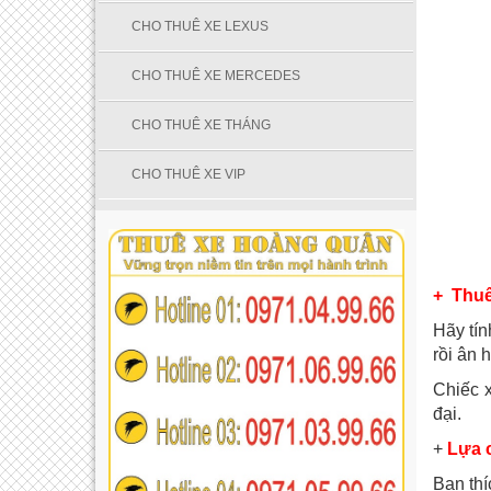
CHO THUÊ XE LEXUS
CHO THUÊ XE MERCEDES
CHO THUÊ XE THÁNG
CHO THUÊ XE VIP
+ Thuê
Hãy tín
rồi ân 
Chiếc x
đại.
+
Lựa c
Bạn thí