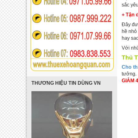
sắc yêu
+ Tận d
Đây đượ
hề nhỏ 
hay sa
Với nhữ
Thủ T
Cho th
tưởng. 
GIẢM 4
THƯƠNG HIỆU TIN DÙNG VN